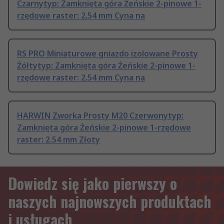
Czarnytyp: Zamknięta góra Żeńskie 2-pinowe 1-
rzędowe raster: 2.54 mm Cyna na
RS PRO Miniaturowe gniazdo izolowane Prosty
Żółtytyp: Zamknięta góra Żeńskie 2-pinowe 1-
rzędowe raster: 2.54 mm Cyna na
HARWIN Zworka Prosty M20 Czerwonytyp:
Zamknięta góra Żeńskie 2-pinowe 1-rzędowe
raster: 2.54 mm Złoty
Dowiedz się jako pierwszy o
naszych najnowszych produktach
i usługach