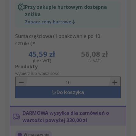
Przy zakupie hurtowym dostępna
zniżka
Zobacz ceny hurtowe
Suma częściowa (1 opakowanie po 10
sztuk/i)*
45,59 zł
56,08 zł
(bez VAT)
(z VAT)
Add
Produkty
to
wybierz lub wpisz ilość
Basket
Do koszyka
DARMOWA wysyłka dla zamówień o
wartości powyżej 330,00 zł
W magazynie