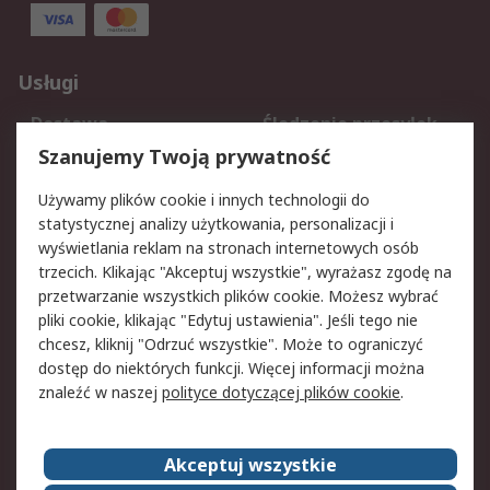
Usługi
Dostawa
Śledzenie przesyłek
Reklamacje i zwroty
Rejestracja
Szanujemy Twoją prywatność
Pomoc
Używamy plików cookie i innych technologii do
statystycznej analizy użytkowania, personalizacji i
Aspekty prawne
wyświetlania reklam na stronach internetowych osób
trzecich. Klikając "Akceptuj wszystkie", wyrażasz zgodę na
Bezpieczeństwo e-
Polityka dotycząca
przetwarzanie wszystkich plików cookie. Możesz wybrać
maila
plików cookie
pliki cookie, klikając "Edytuj ustawienia". Jeśli tego nie
Polityka prywatności
Użytkowanie witryny
chcesz, kliknij "Odrzuć wszystkie". Może to ograniczyć
Zastrzeżenia prawne
Warunki Sprzedaży
dostęp do niektórych funkcji. Więcej informacji można
znaleźć w naszej
polityce dotyczącej plików cookie
.
O firmie RS
Akceptuj wszystkie
Grupa RS
Kontakt