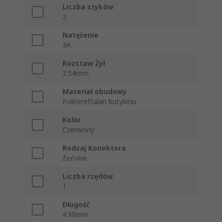
Liczba styków
2
Natężenie
3A
Rozstaw Żył
2.54mm
Materiał obudowy
Politereftalan butylenu
Kolor
Czerwony
Rodzaj Konektora
Żeńskie
Liczba rzędów
1
Długość
4.98mm