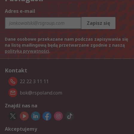
Adres e-mail
Zapisz się
Dane osobowe przekazane nam podczas zapisywania się
na listę mailingową będą przetwarzane zgodnie z naszą
polityką prywatności
.
Kontakt
22 22 3 11 11
bok@rspoland.com
Znajdź nas na
Akceptujemy