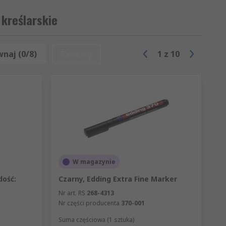
 kreślarskie
naj (0/8)
Resetuj
1
z
10
W magazynie
dość:
Czarny, Edding Extra Fine Marker
Nr art. RS
268-4313
Nr części producenta
370-001
Suma częściowa (1 sztuka)