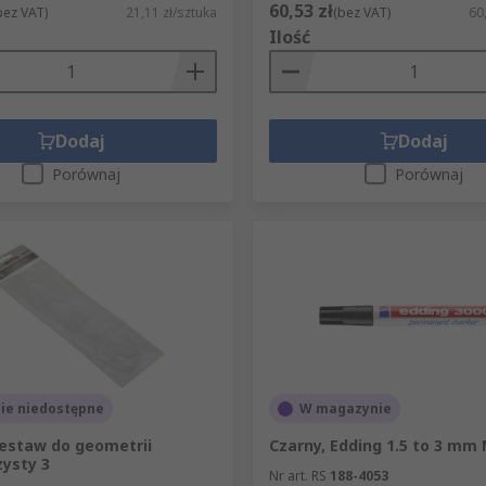
60,53 zł
bez VAT)
21,11 zł/sztuka
(bez VAT)
60
Ilość
Dodaj
Dodaj
Porównaj
Porównaj
ie niedostępne
W magazynie
Zestaw do geometrii
Czarny, Edding 1.5 to 3 mm
zysty 3
Nr art. RS
188-4053