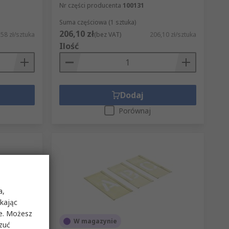
Nr części producenta
100131
Suma częściowa (1 sztuka)
206,10 zł
,58 zł/sztuka
(bez VAT)
206,10 zł/sztuka
Ilość
Dodaj
Porównaj
a,
ikając
ie. Możesz
W magazynie
rzuć