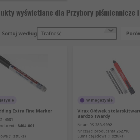
ukty wyświetlane dla Przybory piśmiennicze i
Sortuj według
Trafność
Porów
azynie
W magazynie
dding Extra Fine Marker
Virax Ołówek stolarskitwar
Bardzo twardy
31-4531
Nr art. RS
283-9992
roducenta
8404-001
Nr części producenta
262710
owa (1 sztuka)
Suma częściowa (1 sztuka)