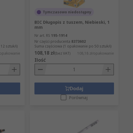
Tymczasowo niedostępny
BIC Długopis z tuszem, Niebieski, 1
mm
Nr art. RS
195-1914
Nr części producenta
8373602
2 sztuk/i)
Suma częściowa (1 opakowanie po 50 sztuk/i)
108,18 zł
/opakowanie
(bez VAT)
108,18 zł/opakowanie
Ilość
Dodaj
Porównaj