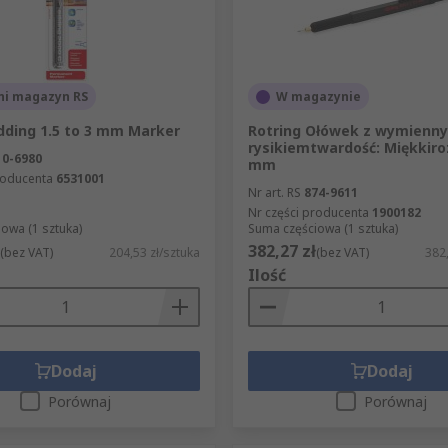
ni magazyn RS
W magazynie
dding 1.5 to 3 mm Marker
Rotring Ołówek z wymienn
rysikiemtwardość: Miękkiro
10-6980
mm
roducenta
6531001
Nr art. RS
874-9611
Nr części producenta
1900182
owa (1 sztuka)
Suma częściowa (1 sztuka)
382,27 zł
(bez VAT)
204,53 zł/sztuka
(bez VAT)
382,
Ilość
Dodaj
Dodaj
Porównaj
Porównaj