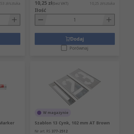
10,25 zł
,53 zł/sztuka
(bez VAT)
10,25 zł/sztuka
Ilość
Dodaj
Porównaj
W magazynie
 Marker
Szablon 13 Cynk, 102 mm AT Brown
Nr art. RS
377-2512