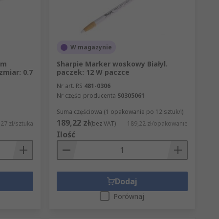
W magazynie
ym
Sharpie Marker woskowy Białyl.
zmiar: 0.7
paczek: 12 W paczce
Nr art. RS
481-0306
Nr części producenta
S0305061
Suma częściowa (1 opakowanie po 12 sztuk/i)
189,22 zł
27 zł/sztuka
(bez VAT)
189,22 zł/opakowanie
Ilość
Dodaj
Porównaj