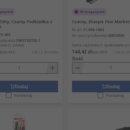
azynie
W magazynie
ółty, Czarny Podkładka z
Czarny, Sharpie Fine Marker
m
Nr art. RS
696-1803
73-403
Nr części producenta
S0810930
roducenta
DWST82732-1
owa (1 sztuka)
Suma częściowa (1 opakowanie po 1
144,42 zł
(bez VAT)
145,13 zł/sztuka
(bez VAT)
144,42 zł
Ilość
Dodaj
Dodaj
Porównaj
Porównaj