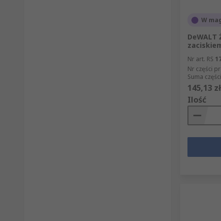
W mag
DeWALT Ż
zaciskie
Nr art. RS
1
Nr części p
Suma części
145,13 zł
Ilość