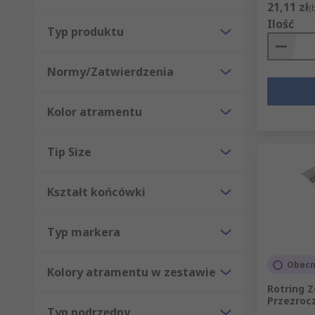
21,11 zł
(
Ilość
Typ produktu
Normy/Zatwierdzenia
Kolor atramentu
Tip Size
Kształt końcówki
Typ markera
Obecn
Kolory atramentu w zestawie
Rotring 
Przezroc
Typ podrzędny