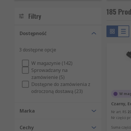
185 Prod
Filtry
Dostępność
3 dostępne opcje
W magazynie (142)
Sprowadzany na
zamówienie (5)
Dostępne do zamówienia z
odroczoną dostawą (23)
W mag
Czarny, E
Marka
Nr art. RS
2
Nr części p
Cechy
Suma części