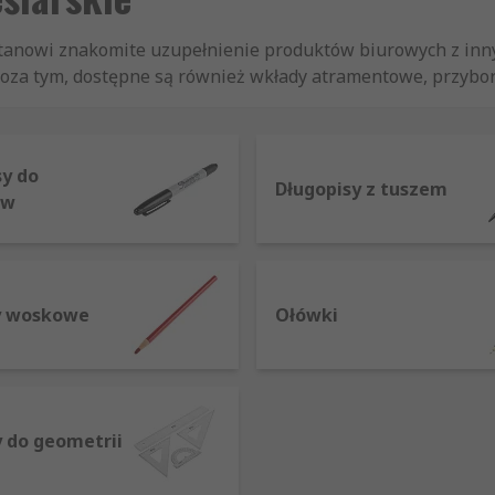
anowi znakomite uzupełnienie produktów biurowych z innych
 Poza tym, dostępne są również wkłady atramentowe, przybory
sy do
Długopisy z tuszem
ów
y woskowe
Ołówki
 do geometrii