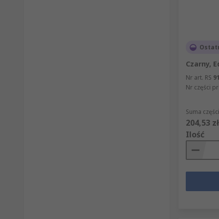
Ostat
Czarny, E
Nr art. RS
9
Nr części p
Suma części
204,53 zł
Ilość