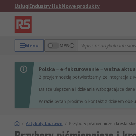
Usługi
Industry Hub
Nowe produkty
Menu
MPN
Polska – e-fakturowanie – ważna aktual
Z przyjemnością potwierdzamy, że integracja z 
Dalsze ulepszenia i działania wzbogacające da
W razie pytań prosimy o kontakt z działem obsług
/
Artykuły biurowe
/
Przybory piśmiennicze i kreślarski
Przybory piśmiennicze i kr