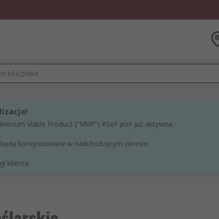
izacja!
Minimum Viable Product ("MVP") KSeF jest już aktywna.
ne będą kontynuowane w nadchodzącym okresie.
i klienta.
e
eślarskie