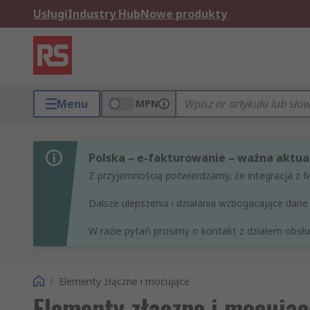
Usługi
Industry Hub
Nowe produkty
Menu
MPN
Polska – e-fakturowanie – ważna aktual
Z przyjemnością potwierdzamy, że integracja z 
Dalsze ulepszenia i działania wzbogacające da
W razie pytań prosimy o kontakt z działem obsług
/
Elementy złączne i mocujące
Elementy złączne i mocując