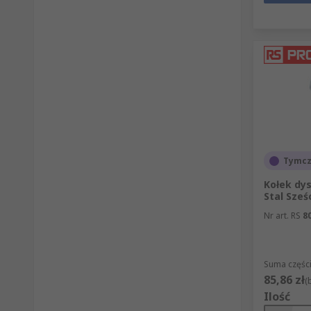
Tymcz
Kołek dy
Stal Sześ
Nr art. RS
8
Suma części
85,86 zł
(
Ilość