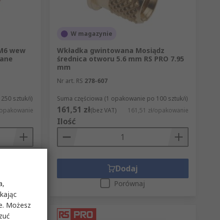
W magazynie
 M6 wew
Wkładka gwintowana Mosiądz
wane
średnica otworu 5.6 mm RS PRO 7.95
mm
Nr art. RS
278-607
50 sztuk/i)
Suma częściowa (1 opakowanie po 100 sztuk/i)
161,51 zł
ł/opakowanie
(bez VAT)
161,51 zł/opakowanie
Ilość
Dodaj
a,
Porównaj
ikając
ie. Możesz
rzuć