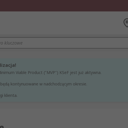
izacja!
Minimum Viable Product ("MVP") KSeF jest już aktywna.
ne będą kontynuowane w nadchodzącym okresie.
i klienta.
e