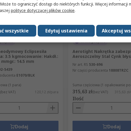
 Może to ograniczyć dostęp do niektórych funkcji. Więcej informacji
naszej
polityce dotyczącej plików cookie
.
ć wszystkie
Edytuj ustawienia
Akceptuj ws
azynie
W magazynie
eodymowy Eclipsesiła
Aerotight Nakrętka zabezp
a: 3.5 kgmocowanie: Hakdł.:
Aeroszczelny Stal Cynk bły
 mmgr.: 14.5 mm
Nr art. RS
530-696
92-5439
Nr części producenta
18808TRZC
roducenta
E1070/BLK
owa (1 para)
Suma częściowa (1 opakowanie po 5
315,63 zł
(bez VAT)
120,12 zł/para
(bez VAT)
315,63 zł
Ilość
Dodaj
Dodaj