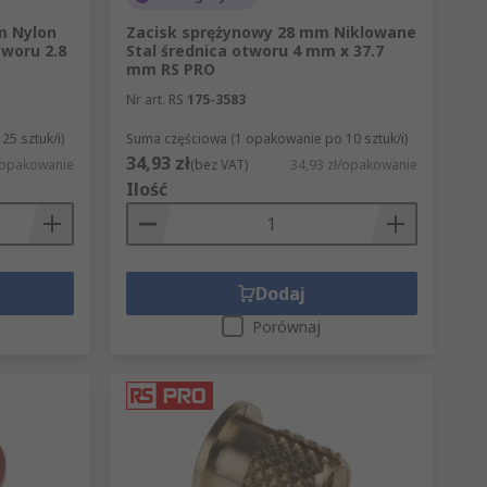
m Nylon
Zacisk sprężynowy 28 mm Niklowane
tworu 2.8
Stal średnica otworu 4 mm x 37.7
mm RS PRO
Nr art. RS
175-3583
5 sztuk/i)
Suma częściowa (1 opakowanie po 10 sztuk/i)
34,93 zł
/opakowanie
(bez VAT)
34,93 zł/opakowanie
Ilość
Dodaj
Porównaj