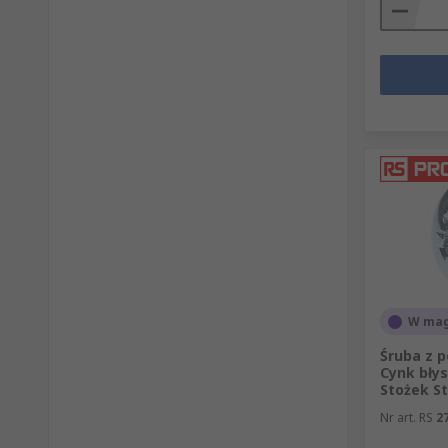
W mag
Śruba z 
Cynk bły
Stożek St
Nr art. RS
2