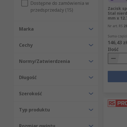
Dostępne do zamówienia w
Zacisk s
przedsprzedaży (15)
Stal nier
mm x 12.
Nr art. RS
2
Marka
Suma części
146,43 zł
Cechy
Ilość
Normy/Zatwierdzenia
Długość
Szerokość
Typ produktu
Rozmiar gwintu