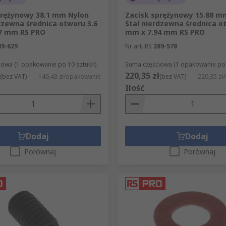
prężynowy 38.1 mm Nylon
Zacisk sprężynowy 15.88 m
dzewna średnica otworu 3.6
Stal nierdzewna średnica o
7 mm RS PRO
mm x 7.94 mm RS PRO
89-629
Nr art. RS
289-578
owa (1 opakowanie po 10 sztuk/i)
Suma częściowa (1 opakowanie po 2
220,35 zł
(bez VAT)
146,43 zł/opakowanie
(bez VAT)
220,35 zł
Ilość
Dodaj
Dodaj
Porównaj
Porównaj