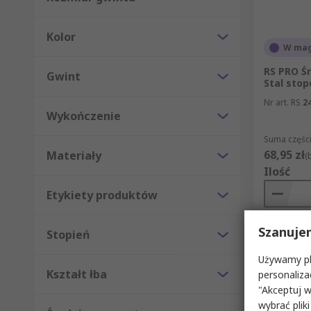
Kolor
W mag
RS PRO Śr
Gwint
Stal sto
Nr art. RS
2
Wykończenie
Suma części
68,95 zł
Materiały
(
Ilość
Etykiety produktów
Szanuje
Stopień
Używamy pli
Kształt łba
personaliza
"Akceptuj w
wybrać pliki