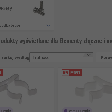
wkręty
podkategorii
odukty wyświetlane dla Elementy złączne i 
Sortuj według
Trafność
Porów
azynie
W magazynie