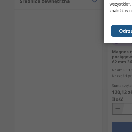
Średnica zewnętrzna
wszystkie".
znaleźć w 
Odrzu
W mag
Magnes n
pociągow
62 mm 36
Nr art. RS
1
Nr części p
Suma części
120,12 zł
Ilość