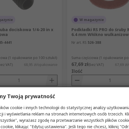
azynie
W magazynie
uba dociskowa 1/4-20 in x
Podkładki RS PRO do śruby
powa
6.4 mm Włókno wulkanizo
45-4441
Nr art. RS
526-388
owa (1 opakowanie po 100 sztuk/i)
Suma częściowa (1 opakowanie po 2
67,69 zł
bez VAT)
68,95 zł/opakowanie
(bez VAT)
67,69 z
Ilość
my Twoją prywatność
Dodaj
Dodaj
ków cookie i innych technologii do statystycznej analizy użytkowani
Porównaj
Porównaj
cji i wyświetlania reklam na stronach internetowych osób trzecich. Kl
szystkie", wyrażasz zgodę na przetwarzanie wszystkich plików cook
 cookie, klikając "Edytuj ustawienia". Jeśli tego nie chcesz, kliknij "Od