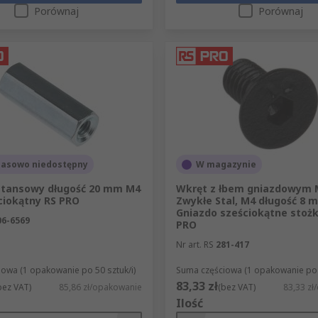
Porównaj
Porównaj
asowo niedostępny
W magazynie
stansowy długość 20 mm M4
Wkręt z łbem gniazdowym 
ciokątny RS PRO
Zwykłe Stal, M4 długość 8 
Gniazdo sześciokątne stoż
06-6569
PRO
Nr art. RS
281-417
owa (1 opakowanie po 50 sztuk/i)
Suma częściowa (1 opakowanie po 1
83,33 zł
bez VAT)
85,86 zł/opakowanie
(bez VAT)
83,33 z
Ilość