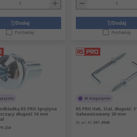
Dodaj
Dodaj
Porównaj
Porównaj
azynie
W magazynie
podkładką RS PRO Sprężyna
RS PRO Hak, Stal, długość: 
szczący długość 16 mm
Galwanizowany 20 mm
al
Nr art. RS
397-4948
79-234