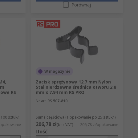
Porównaj
W magazynie
M4,
Zacisk sprężynowy 12.7 mm Nylon
mm
Stal nierdzewna średnica otworu 2.8
kowe RS
mm x 7.94 mm RS PRO
Nr art. RS
507-810
00 sztuk/i)
Suma częściowa (1 opakowanie po 25 sztuk/i)
206,78 zł
ł/opakowanie
(bez VAT)
206,78 zł/opakowanie
Ilość