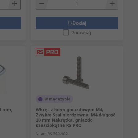
Dodaj
Porównaj
W magazynie
31 mm,
Wkręt z łbem gniazdowym M4,
Zwykłe Stal nierdzewna, M4 długość
20 mm Nakrętka, gniazdo
sześciokątne RS PRO
Nr art. RS
290-102