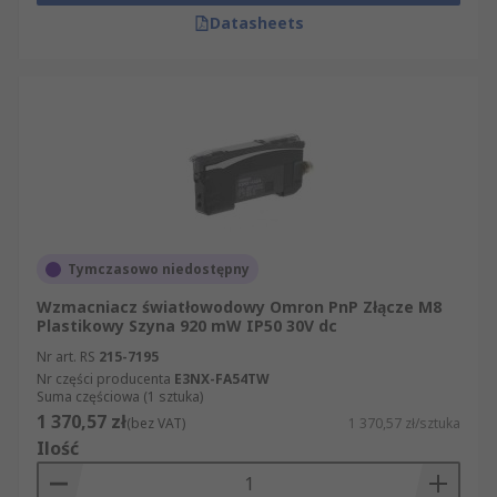
Datasheets
Tymczasowo niedostępny
Wzmacniacz światłowodowy Omron PnP Złącze M8
Plastikowy Szyna 920 mW IP50 30V dc
Nr art. RS
215-7195
Nr części producenta
E3NX-FA54TW
Suma częściowa (1 sztuka)
1 370,57 zł
(bez VAT)
1 370,57 zł/sztuka
Ilość