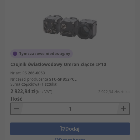
Tymczasowo niedostępny
Czujnik światłowodowy Omron Złącze IP10
Nr art. RS
266-0053
Nr części producenta
STC-SPB52PCL
Suma częściowa (1 sztuka)
2 922,94 zł
(bez VAT)
2 922,94 zł/sztuka
Ilość
Dodaj
Datasheets