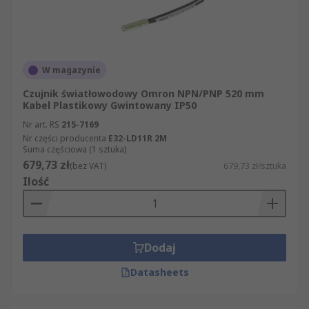
odbiera ją, i przekształca w sygnał elektryczny.
Kabel jest komponentem mechanicznym, który
przenosi światło do i z obszarów, które są zbyt
ograniczone lub zbyt wrogie do
W magazynie
czujnika.Zastosowanie czujników
Czujnik światłowodowy Omron NPN/PNP 520 mm
światłowodowychCzujniki światłowodowe są
Kabel Plastikowy Gwintowany IP50
używane w wielu różnych zastosowaniach. W
Nr art. RS
215-7169
badaniach właściwości mechanicznych, służą do
Nr części producenta
E32-LD11R 2M
pomiaru odkształcenia mechanicznego. Mogą być
Suma częściowa (1 sztuka)
również używane do pomiaru przyspieszenia,
679,73 zł
(bez VAT)
679,73 zł/sztuka
prędkości, ciśnienia, temperatury i
Ilość
przemieszczenia.
Dodaj
Datasheets