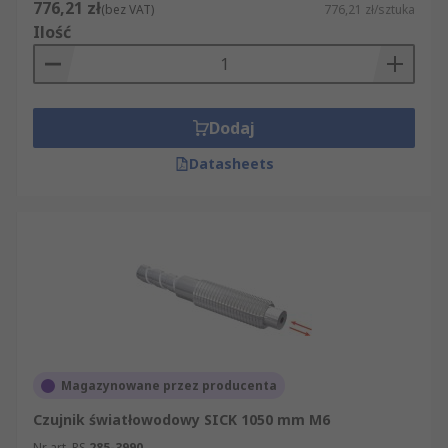
776,21 zł
(bez VAT)
776,21 zł/sztuka
Ilość
Dodaj
Datasheets
Magazynowane przez producenta
Czujnik światłowodowy SICK 1050 mm M6
Nr art. RS
285-3990