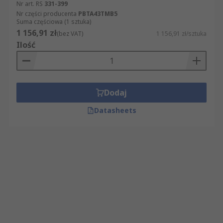
Nr art. RS
331-399
Nr części producenta
PBTA43TMB5
Suma częściowa (1 sztuka)
1 156,91 zł
(bez VAT)
1 156,91 zł/sztuka
Ilość
Dodaj
Datasheets