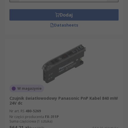
Dodaj
Datasheets
W magazynie
Czujnik światłowodowy Panasonic PnP Kabel 840 mW
24V dc
Nr art. RS
480-5269
Nr części producenta
FX-311P
Suma częściowa (1 sztuka)
564,21 zł