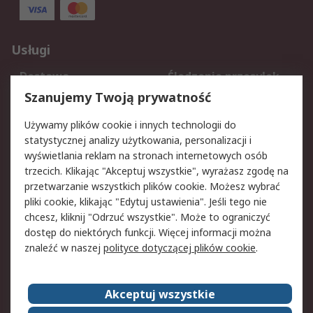
Usługi
Dostawa
Śledzenie przesyłek
Reklamacje i zwroty
Rejestracja
Szanujemy Twoją prywatność
Pomoc
Używamy plików cookie i innych technologii do
statystycznej analizy użytkowania, personalizacji i
Aspekty prawne
wyświetlania reklam na stronach internetowych osób
trzecich. Klikając "Akceptuj wszystkie", wyrażasz zgodę na
Bezpieczeństwo e-
Polityka dotycząca
przetwarzanie wszystkich plików cookie. Możesz wybrać
maila
plików cookie
pliki cookie, klikając "Edytuj ustawienia". Jeśli tego nie
Polityka prywatności
Użytkowanie witryny
chcesz, kliknij "Odrzuć wszystkie". Może to ograniczyć
Zastrzeżenia prawne
Warunki Sprzedaży
dostęp do niektórych funkcji. Więcej informacji można
znaleźć w naszej
polityce dotyczącej plików cookie
.
O firmie RS
Akceptuj wszystkie
Grupa RS
Kontakt