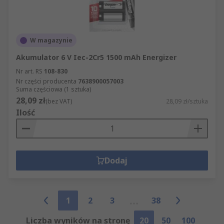
W magazynie
Akumulator 6 V Iec-2Cr5 1500 mAh Energizer
Nr art. RS
108-830
Nr części producenta
7638900057003
Suma częściowa (1 sztuka)
28,09 zł
(bez VAT)
28,09 zł/sztuka
Ilość
Dodaj
1
2
3
38
Liczba wyników na stronę
20
50
100