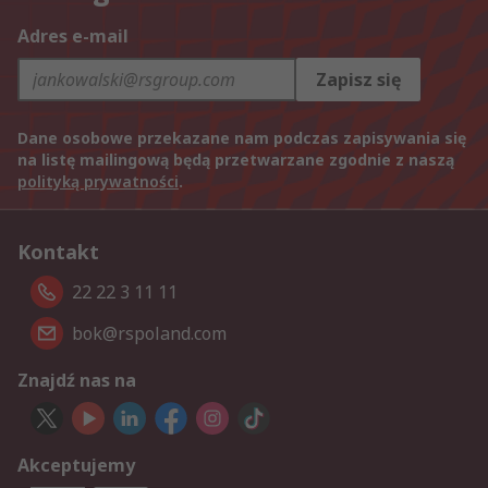
Adres e-mail
Zapisz się
Dane osobowe przekazane nam podczas zapisywania się
na listę mailingową będą przetwarzane zgodnie z naszą
polityką prywatności
.
Kontakt
22 22 3 11 11
bok@rspoland.com
Znajdź nas na
Akceptujemy