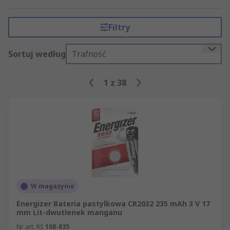
Filtry
Sortuj według
Trafność
1
z
38
W magazynie
Energizer Bateria pastylkowa CR2032 235 mAh 3 V 17
mm Lit-dwutlenek manganu
Nr art. RS
108-835