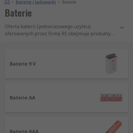
/
Baterie i ładowarki
/
Baterie
Baterie
Oferta baterii (jednorazowego użytku)
oferowanych przez firmę RS obejmuje produkty
wykorzystywane w codziennych zastosowaniach.
W tej grupie można znaleźć produkty wiodących
marek na rynku, takich jak Duracell, Energizer,
czy Panasonic, a także baterie sprzedawane pod
Baterie 9 V
własną marką RS.
Baterie AA
Baterie AAA