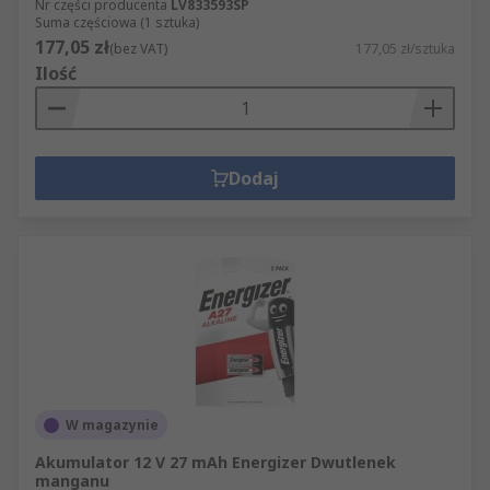
Nr części producenta
LV833593SP
Suma częściowa (1 sztuka)
177,05 zł
(bez VAT)
177,05 zł/sztuka
Ilość
Dodaj
W magazynie
Akumulator 12 V 27 mAh Energizer Dwutlenek
manganu