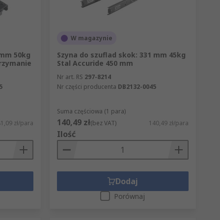
W magazynie
0 mm 50kg
Szyna do szuflad skok: 331 mm 45kg
trzymanie
Stal Accuride 450 mm
Nr art. RS
297-8214
5
Nr części producenta
DB2132-0045
Suma częściowa (1 para)
140,49 zł
1,09 zł/para
(bez VAT)
140,49 zł/para
Ilość
Dodaj
Porównaj