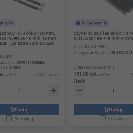
azynie
W magazynie
gazowy, dł. skoku 150 mm,
Szyna do szuflad skok: 14
 Stal 650N 364.0 mm 18 mm
Stal Accuride 148 mm Przy
 kuli i gniazda Camloc Gas
Nr art. RS
666-4760
Nr części producenta
DB 3832-001
82-4677
roducenta
SSY8060600004
owa (1 para)
Suma częściowa (1 para)
181,09 zł
(bez VAT)
512,14 zł/para
(bez VAT)
18
Ilość
Dodaj
Dodaj
Porównaj
Porównaj