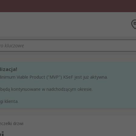
izacja!
Minimum Viable Product ("MVP") KSeF jest już aktywna.
ne będą kontynuowane w nadchodzącym okresie.
i klienta.
czelki drzwi
i