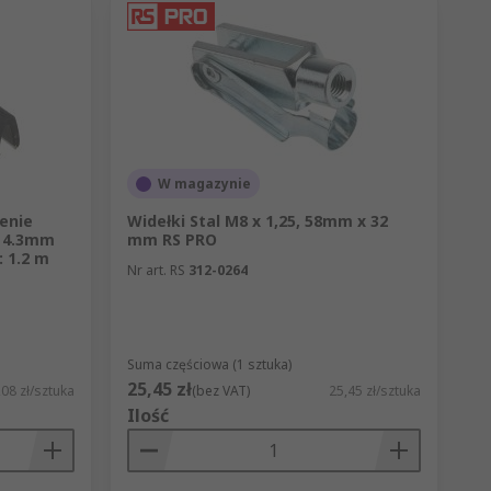
W magazynie
enie
Widełki Stal M8 x 1,25, 58mm x 32
: 4.3mm
mm RS PRO
: 1.2 m
Nr art. RS
312-0264
Suma częściowa (1 sztuka)
25,45 zł
,08 zł/sztuka
(bez VAT)
25,45 zł/sztuka
Ilość