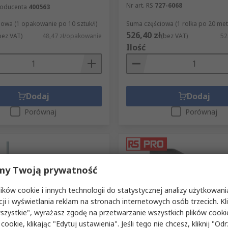
Nr art. RS
727-6068
roducenta
400563
owa (1 opakowanie po 10 sztuk/i)
Suma częściowa (1 rolka po 20 met
526,40 zł
bez VAT)
48,47 zł/opakowanie
(bez VAT)
52
Ilość
Dodaj
Dodaj
Porównaj
Porównaj
my Twoją prywatność
ków cookie i innych technologii do statystycznej analizy użytkowani
cji i wyświetlania reklam na stronach internetowych osób trzecich. Kl
szystkie", wyrażasz zgodę na przetwarzanie wszystkich plików cook
azynie
W magazynie
 cookie, klikając "Edytuj ustawienia". Jeśli tego nie chcesz, kliknij "Od