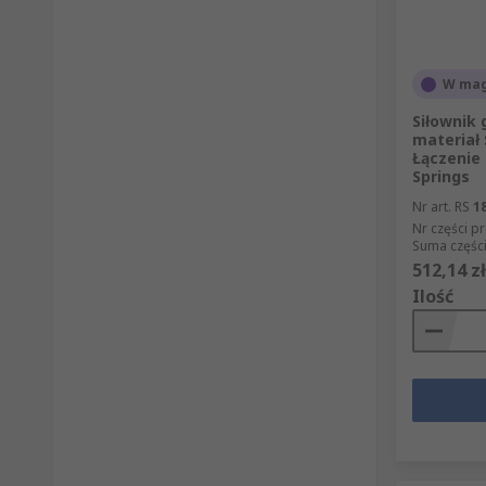
W mag
Siłownik 
materiał
‎Łączenie
Springs
Nr art. RS
1
Nr części p
Suma części
512,14 zł
Ilość