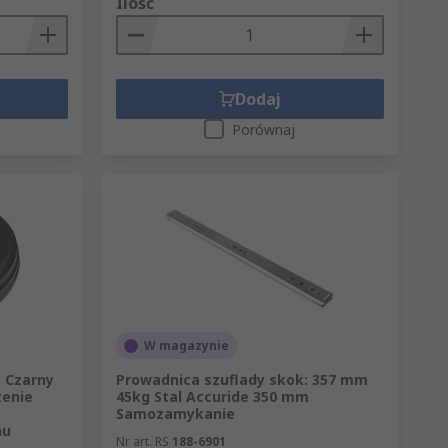
Ilość
Dodaj
Porównaj
W magazynie
 Czarny
Prowadnica szuflady skok: 357 mm
zenie
45kg Stal Accuride 350 mm
Samozamykanie
nu
Nr art. RS
188-6901