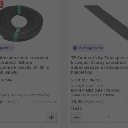
azynie
W magazynie
abezpieczenie krawędzi
TE Connectivity Zabezpiecz
zerokość: 6.5mm
krawędzi Czarny szerokość
zenie krawędzi dł: 20 m
Zabezpieczenie krawędzi dł
ek winylu
Poliolefina
19-1506
Nr art. RS
170-6153
Nr części producenta
RAYRIM-NR8-0-RS-170-6153
owa (1 rolka po 20 metry/-ów)
Suma częściowa (1 sztuka)
38,08 zł
(bez VAT)
403,37 zł/rolka
(bez VAT)
38
Ilość