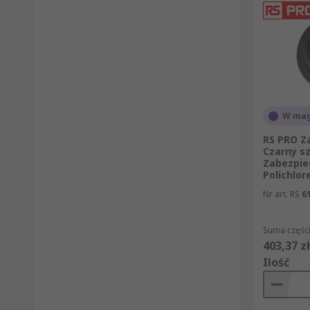
W mag
RS PRO Z
Czarny s
Zabezpiec
Polichlor
Nr art. RS
6
Suma części
403,37 zł
Ilość