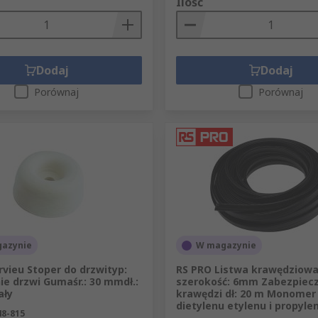
Ilość
Dodaj
Dodaj
Porównaj
Porównaj
azynie
W magazynie
rvieu Stoper do drzwityp:
RS PRO Listwa krawędziowa
e drzwi Gumaśr.: 30 mmdł.:
szerokość: 6mm Zabezpiec
ały
krawędzi dł: 20 m Monomer
dietylenu etylenu i propyle
48-815