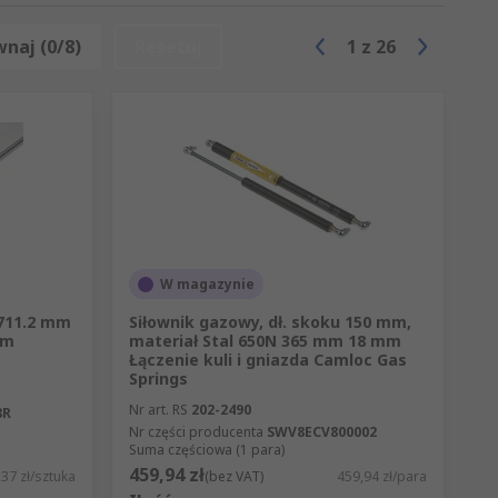
naj (0/8)
Resetuj
1
z
26
W magazynie
 711.2 mm
Siłownik gazowy, dł. skoku 150 mm,
mm
materiał Stal 650N 365 mm 18 mm
‎Łączenie kuli i gniazda Camloc Gas
Springs
Nr art. RS
202-2490
8R
Nr części producenta
SWV8ECV800002
Suma częściowa (1 para)
459,94 zł
37 zł/sztuka
(bez VAT)
459,94 zł/para