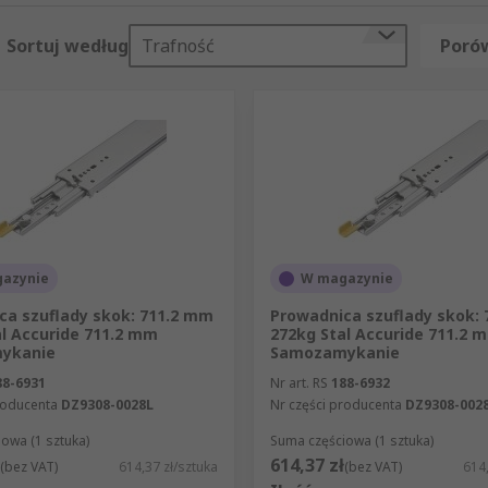
Sortuj według
Trafność
Porów
azynie
W magazynie
ca szuflady skok: 711.2 mm
Prowadnica szuflady skok:
al Accuride 711.2 mm
272kg Stal Accuride 711.2 
ykanie
Samozamykanie
88-6931
Nr art. RS
188-6932
roducenta
DZ9308-0028L
Nr części producenta
DZ9308-002
owa (1 sztuka)
Suma częściowa (1 sztuka)
614,37 zł
(bez VAT)
614,37 zł/sztuka
(bez VAT)
614,