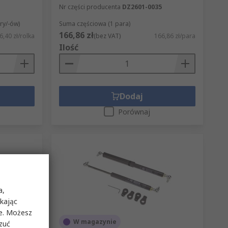
Nr części producenta
DZ2601-0035
ry/-ów)
Suma częściowa (1 para)
166,86 zł
6,40 zł/rolka
(bez VAT)
166,86 zł/para
Ilość
Dodaj
Porównaj
a,
ikając
ie. Możesz
W magazynie
rzuć