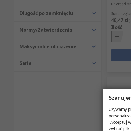
Nr części p
Długość po zamknięciu
Suma części
48,47 zł
(
Ilość
Normy/Zatwierdzenia
Maksymalne obciążenie
Seria
Szanuje
Używamy pli
personaliza
"Akceptuj w
W mag
wybrać pliki