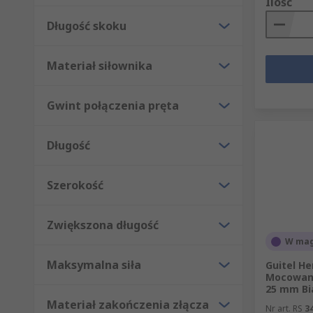
Ilość
Długość skoku
Materiał siłownika
Gwint połączenia pręta
Długość
Szerokość
Zwiększona długość
W mag
Maksymalna siła
Guitel He
Mocowani
25 mm Bi
Materiał zakończenia złącza
Nr art. RS
3