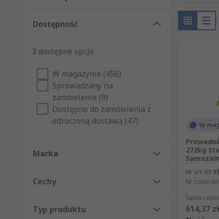
Dostępność
3 dostępne opcje
W magazynie (456)
Sprowadzany na
zamówienie (9)
Dostępne do zamówienia z
odroczoną dostawą (47)
W mag
Prowadni
272kg St
Marka
Samozam
Nr art. RS
1
Cechy
Nr części p
Suma części
614,37 zł
Typ produktu