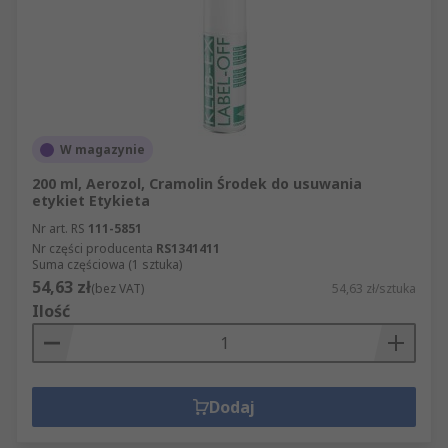
W magazynie
200 ml, Aerozol, Cramolin Środek do usuwania
etykiet Etykieta
Nr art. RS
111-5851
Nr części producenta
RS1341411
Suma częściowa (1 sztuka)
54,63 zł
(bez VAT)
54,63 zł/sztuka
Ilość
Dodaj