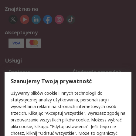
Znajdź nas na
Akceptujemy
Usługi
Dostawa
Śledzenie przesyłek
Reklamacje i zwroty
Rejestracja
Szanujemy Twoją prywatność
Pomoc
Używamy plików cookie i innych technologii do
statystycznej analizy użytkowania, personalizacji i
Aspekty prawne
wyświetlania reklam na stronach internetowych osób
trzecich. Klikając "Akceptuj wszystkie", wyrażasz zgodę na
Bezpieczeństwo e-
Polityka dotycząca
przetwarzanie wszystkich plików cookie. Możesz wybrać
maila
plików cookie
pliki cookie, klikając "Edytuj ustawienia". Jeśli tego nie
Polityka prywatności
Użytkowanie witryny
chcesz, kliknij "Odrzuć wszystkie". Może to ograniczyć