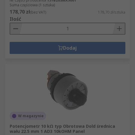
Nr części producenta
157B203MX9001
Suma częściowa (1 sztuka)
178,70 zł
(bez VAT)
178,70 zł/sztuka
Ilość
Dodaj
W magazynie
Potencjometr 10 kΩ typ Obrotowa Dold średnica
wału 22.5 mm 1 AD3 10kOHM Panel