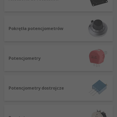
maksymalną oporności, między którymi można
płynnie lub skokowo regulować jego działanie.
Zastosowania rezystorów zmiennych
Pokrętła potencjometrów
Rezystory zmienne wykorzystuje się wszędzie
tam, gdzie konieczna jest ręczna lub
automatyczna regulacja parametrów obwodu
elektrycznego, zarówno w prostych urządzeniach
Potencjometry
użytkowych, jak i w precyzyjnej elektronice
pomiarowej.
Typowe zastosowania:
Potencjometry dostrojcze
regulacja głośności i wzmocnienia w
sprzęcie audio oraz instrumentach
elektrycznych,
sterowanie silnikami i napędami