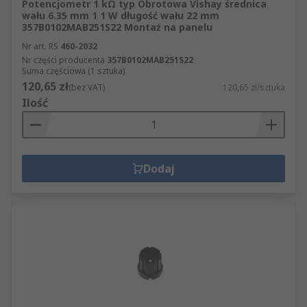
Potencjometr 1 kΩ typ Obrotowa Vishay średnica
wału 6.35 mm 1 1 W długość wału 22 mm
357B0102MAB251S22 Montaż na panelu
Nr art. RS
460-2032
Nr części producenta
357B0102MAB251S22
Suma częściowa (1 sztuka)
120,65 zł
(bez VAT)
120,65 zł/sztuka
Ilość
Dodaj