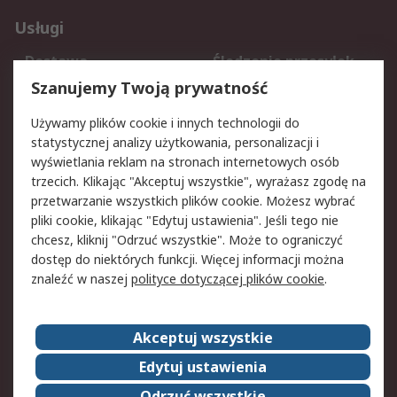
Usługi
Dostawa
Śledzenie przesyłek
Reklamacje i zwroty
Rejestracja
Szanujemy Twoją prywatność
Pomoc
Używamy plików cookie i innych technologii do
statystycznej analizy użytkowania, personalizacji i
Aspekty prawne
wyświetlania reklam na stronach internetowych osób
trzecich. Klikając "Akceptuj wszystkie", wyrażasz zgodę na
Bezpieczeństwo e-
Polityka dotycząca
przetwarzanie wszystkich plików cookie. Możesz wybrać
maila
plików cookie
pliki cookie, klikając "Edytuj ustawienia". Jeśli tego nie
Polityka prywatności
Użytkowanie witryny
chcesz, kliknij "Odrzuć wszystkie". Może to ograniczyć
Zastrzeżenia prawne
Warunki Sprzedaży
dostęp do niektórych funkcji. Więcej informacji można
znaleźć w naszej
polityce dotyczącej plików cookie
.
O firmie RS
Akceptuj wszystkie
Grupa RS
Kontakt
O firmie RS
RS na świecie
Edytuj ustawienia
Kariera
Nagrody dla RS
Odrzuć wszystkie