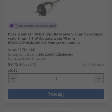
ceramika, wersje drutowe), maksymalną
opornością, tolerancją oraz mocą znamionową.
Do tej rodziny produktów RS zalicza też elementy
uzupełniające, takie jak
pokrętła
Tymczasowo niedostępny
potencjometrów
, osłony pokręteł, nakrętki
mocujące oraz akcesoria do montażu, które
Potencjometr 10 kΩ typ Obrotowa Vishay 1 średnica
wału 6 mm 1 3 W długość wału 70 mm
dostępne są w podkategorii
akcesoria do
PE30L0AP103KABG004 Montaż na panelu
potencjometrów
, jeśli oprócz samego elementu
Nr art. RS
790-4331
regulacyjnego potrzebny jest też panel sterujący.
Nr części producenta
PE30L0AP103KABG004
Suma częściowa (1 sztuka)
Na co zwrócić uwagę przy wyborze
89,15 zł
(bez VAT)
89,15 zł/sztuka
rezystora zmiennego?
Ilość
Dobór rezystora zmiennego wymaga zestawienia
kilku parametrów technicznych, tak aby element
Dodaj
pasował do obwodu i sposobu regulacji
wymaganego w danej aplikacji.