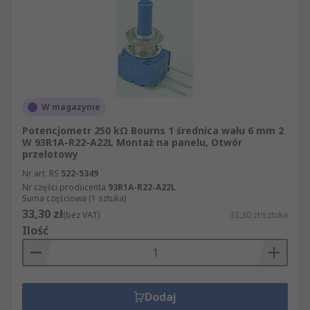
Zwróć uwagę na:
typ rezystora zmiennego (potencjometr,
reostat, trymer),
maksymalną oporność,
typ regulacji (obrotowa, suwakowa,
wieloobrotowa),
W magazynie
moc znamionową,
Potencjometr 250 kΩ Bourns 1 średnica wału 6 mm 2
W 93R1A-R22-A22L Montaż na panelu, Otwór
tolerancję oporności (±%),
przelotowy
Nr art. RS
materiał elementu oporowego,
522-5349
Nr części producenta
93R1A-R22-A22L
liczbę zwojów (przy potencjometrach
Suma częściowa (1 sztuka)
33,30 zł
wieloobrotowych umożliwiających
(bez VAT)
33,30 zł/sztuka
Ilość
precyzyjną regulację),
sposób montażu (panel, płytka drukowana,
otwór przelotowy).
Dodaj
Przy doborze warto rozróżnić, czy parametr w