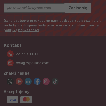
Zapisz się
Dane osobowe przekazane nam podczas zapisywania się
na listę mailingową będą przetwarzane zgodnie z naszą
polityką prywatności
.
Kontakt
22 22 3 11 11
bok@rspoland.com
Znajdź nas na
Akceptujemy