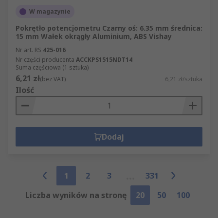
W magazynie
Pokrętło potencjometru Czarny oś: 6.35 mm średnica:
15 mm Wałek okrągły Aluminium, ABS Vishay
Nr art. RS
425-016
Nr części producenta
ACCKPS1515NDT14
Suma częściowa (1 sztuka)
6,21 zł
(bez VAT)
6,21 zł/sztuka
Ilość
Dodaj
1
2
3
331
Liczba wyników na stronę
20
50
100