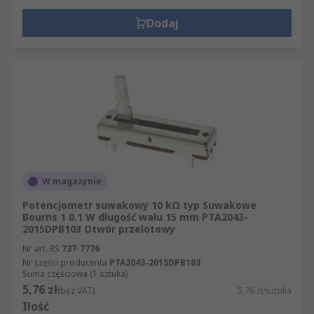
rozwiązania marek Bourns, Vishay, Nidec
Dodaj
Components i TE Connectivity.
Wybierz typ regulacji odpowiedni dla swojej
aplikacji i przejdź do konkretnej podkategorii, by
dobrać rezystor zmienny o właściwych
parametrach.
W magazynie
Potencjometr suwakowy 10 kΩ typ Suwakowe
Bourns 1 0.1 W długość wału 15 mm PTA2043-
2015DPB103 Otwór przelotowy
Nr art. RS
737-7776
Nr części producenta
PTA2043-2015DPB103
Suma częściowa (1 sztuka)
5,76 zł
(bez VAT)
5,76 zł/sztuka
Ilość