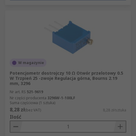
obwodzie ma być regulowany często przez
użytkownika końcowego, czy raczej skalibrowany
jednorazowo na etapie produkcji – pierwsza
sytuacja wskazuje na potencjometr obrotowy lub
suwakowy, druga zaś najczęściej na trymer lub
potencjometr dostrojczy. Dobór wartości
maksymalnej oporności oraz mocy znamionowej
powinien być zgodny z wymaganiami całego
obwodu, aby uniknąć przeciążenia elementu
W magazynie
regulacyjnego.
Potencjometr dostrojczy 10 Ω Otwór przelotowy 0.5
W Trzpień 25 -zwoje Regulacja górna, Bourns 2.19
Rezystory zmienne w ofercie RS
mm, 3296
Nr art. RS
521-9619
W RS znajdziesz rezystory zmienne do
Nr części producenta
3296W-1-100LF
Suma częściowa (1 sztuka)
zastosowań w elektronice, audio, automatyce
8,28 zł
(bez VAT)
8,28 zł/sztuka
oraz urządzeniach pomiarowych. Filtry na stronie
Ilość
ułatwiają wybór według typu produktu,
maksymalnej oporności, mocy i materiału
elementu. Dostępne są produkty RS PRO oraz