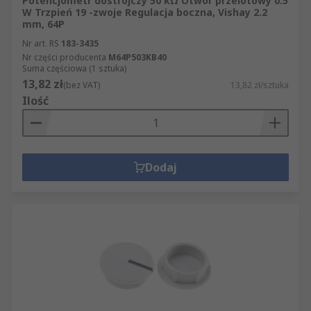
Potencjometr dostrojczy 50 kΩ Otwór przelotowy 0.5
W Trzpień 19 -zwoje Regulacja boczna, Vishay 2.2
mm, 64P
Nr art. RS
183-3435
Nr części producenta
M64P503KB40
Suma częściowa (1 sztuka)
13,82 zł
(bez VAT)
13,82 zł/sztuka
Ilość
Dodaj