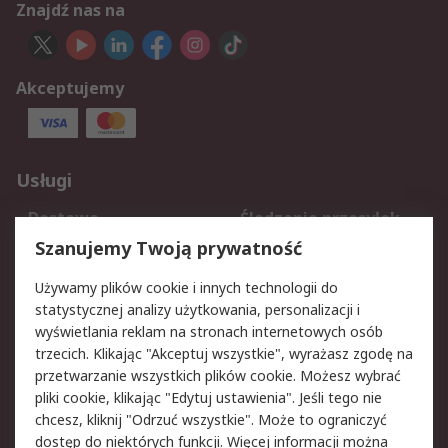
Znajdź nas na
Akceptujemy
Usługi
Dostawa
Śledzenie przesyłek
Reklamacje i zwroty
Rejestracja
Szanujemy Twoją prywatność
Pomoc
Używamy plików cookie i innych technologii do
statystycznej analizy użytkowania, personalizacji i
Aspekty prawne
wyświetlania reklam na stronach internetowych osób
trzecich. Klikając "Akceptuj wszystkie", wyrażasz zgodę na
Bezpieczeństwo e-
Polityka dotycząca
przetwarzanie wszystkich plików cookie. Możesz wybrać
maila
plików cookie
pliki cookie, klikając "Edytuj ustawienia". Jeśli tego nie
Polityka prywatności
Użytkowanie witryny
chcesz, kliknij "Odrzuć wszystkie". Może to ograniczyć
Zastrzeżenia prawne
Warunki Sprzedaży
dostęp do niektórych funkcji. Więcej informacji można