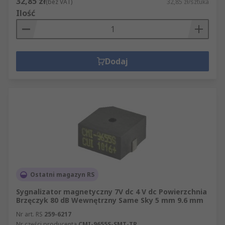
32,85 zł
(bez VAT)
32,85 zł/sztuka
Ilość
Dodaj
Ostatni magazyn RS
Sygnalizator magnetyczny 7V dc 4 V dc Powierzchnia
Brzęczyk 80 dB Wewnętrzny Same Sky 5 mm 9.6 mm
Nr art. RS
259-6217
Nr części producenta
CMI-9655S-SMT-TR