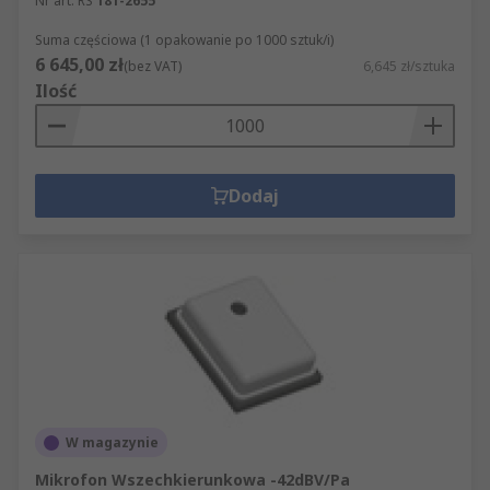
Nr art. RS
181-2655
Suma częściowa (1 opakowanie po 1000 sztuk/i)
6 645,00 zł
(bez VAT)
6,645 zł/sztuka
Ilość
Dodaj
W magazynie
Mikrofon Wszechkierunkowa -42dBV/Pa