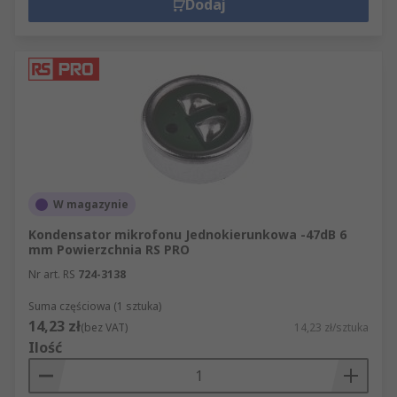
Dodaj
W magazynie
Kondensator mikrofonu Jednokierunkowa -47dB 6
mm Powierzchnia RS PRO
Nr art. RS
724-3138
Suma częściowa (1 sztuka)
14,23 zł
(bez VAT)
14,23 zł/sztuka
Ilość