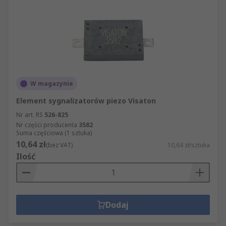
W magazynie
Element sygnalizatorów piezo Visaton
Nr art. RS
526-825
Nr części producenta
3582
Suma częściowa (1 sztuka)
10,64 zł
(bez VAT)
10,64 zł/sztuka
Ilość
Dodaj