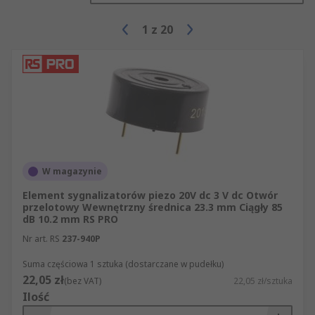
1
z
20
W magazynie
Element sygnalizatorów piezo 20V dc 3 V dc Otwór
przelotowy Wewnętrzny średnica 23.3 mm Ciągły 85
dB 10.2 mm RS PRO
Nr art. RS
237-940P
Suma częściowa 1 sztuka (dostarczane w pudełku)
22,05 zł
(bez VAT)
22,05 zł/sztuka
Ilość