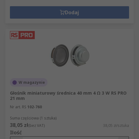
Dodaj
W magazynie
Głośnik miniaturowy średnica 40 mm 4 Ω 3 W RS PRO
21 mm
Nr art. RS
102-760
Suma częściowa (1 sztuka)
38,05 zł
(bez VAT)
38,05 zł/sztuka
Ilość