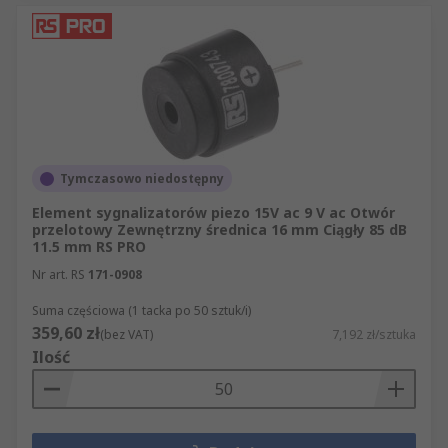
Tymczasowo niedostępny
Element sygnalizatorów piezo 15V ac 9 V ac Otwór
przelotowy Zewnętrzny średnica 16 mm Ciągły 85 dB
11.5 mm RS PRO
Nr art. RS
171-0908
Suma częściowa (1 tacka po 50 sztuk/i)
359,60 zł
(bez VAT)
7,192 zł/sztuka
Ilość