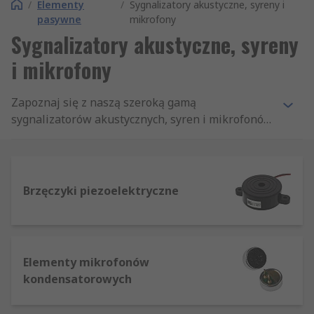
/
Elementy
/
Sygnalizatory akustyczne, syreny i
pasywne
mikrofony
Sygnalizatory akustyczne, syreny
i mikrofony
Zapoznaj się z naszą szeroką gamą
sygnalizatorów akustycznych, syren i mikrofonów
wiodących producentów przekaźników
półprzewodnikowych. Jeśli nie możesz znaleźć
żądanego produktu, skontaktuj się z nami w celu
uzyskania pomocy. Odwiedź również nasz Portal
Brzęczyki piezoelektryczne
Elektroniki na
www.rspoland.com/elektronika
,
aby uzyskać najnowsze informacje o naszych
bezpłatnych narzędziach do projektowania i
nowych produktach.
Elementy mikrofonów
kondensatorowych