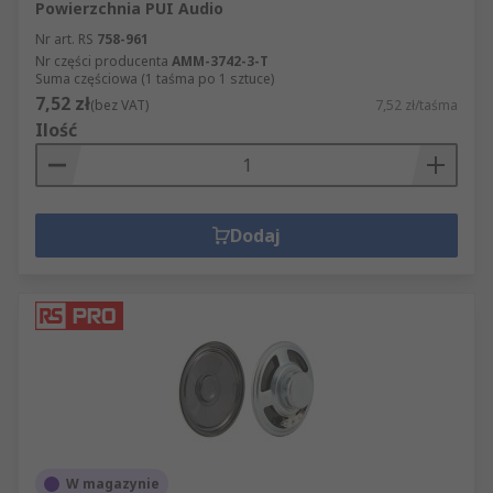
Powierzchnia PUI Audio
Nr art. RS
758-961
Nr części producenta
AMM-3742-3-T
Suma częściowa (1 taśma po 1 sztuce)
7,52 zł
(bez VAT)
7,52 zł/taśma
Ilość
Dodaj
W magazynie