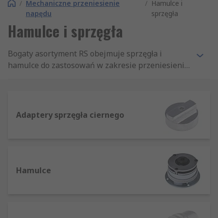
/
Mechaniczne przeniesienie
/
Hamulce i
napędu
sprzęgła
Hamulce i sprzęgła
Bogaty asortyment RS obejmuje sprzęgła i
hamulce do zastosowań w zakresie przeniesienia
napędu. W ofercie znajdą Państwo sprzęgła
elektromagnetyczne oraz regulowane sprzęgła
cierne od wiodących producentów tj. Huco czy
Lenze. Doskonałym uzupełnieniem jest
Adaptery sprzęgła ciernego
kompletna oferta akcesoriów.
Hamulce