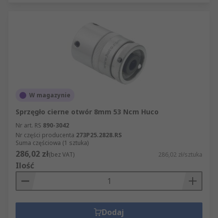
W magazynie
Sprzęgło cierne otwór 8mm 53 Ncm Huco
Nr art. RS
890-3042
Nr części producenta
273P25.2828.RS
Suma częściowa (1 sztuka)
286,02 zł
(bez VAT)
286,02 zł/sztuka
Ilość
Dodaj