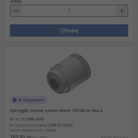
Ilość
Dodaj
W magazynie
Sprzęgło cierne otwór 6mm 132 Ncm Huco
Nr art. RS
890-3045
Nr części producenta
279P25.22.RS
Suma częściowa (1 sztuka)
203,85 zł
(bez VAT)
203,85 zł/sztuka