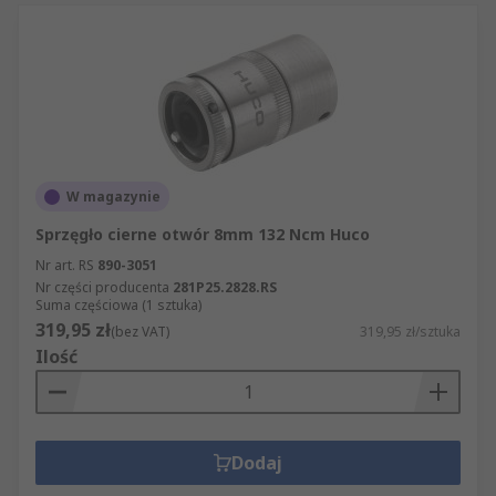
W magazynie
Sprzęgło cierne otwór 8mm 132 Ncm Huco
Nr art. RS
890-3051
Nr części producenta
281P25.2828.RS
Suma częściowa (1 sztuka)
319,95 zł
(bez VAT)
319,95 zł/sztuka
Ilość
Dodaj