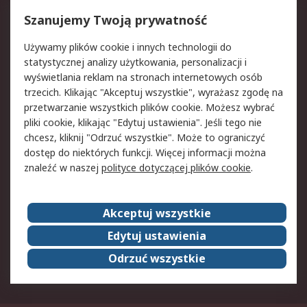
Reklamacje i zwroty
Rejestracja
Szanujemy Twoją prywatność
Pomoc
Używamy plików cookie i innych technologii do
statystycznej analizy użytkowania, personalizacji i
Aspekty prawne
wyświetlania reklam na stronach internetowych osób
trzecich. Klikając "Akceptuj wszystkie", wyrażasz zgodę na
Bezpieczeństwo e-
Polityka dotycząca
przetwarzanie wszystkich plików cookie. Możesz wybrać
maila
plików cookie
pliki cookie, klikając "Edytuj ustawienia". Jeśli tego nie
Polityka prywatności
Użytkowanie witryny
chcesz, kliknij "Odrzuć wszystkie". Może to ograniczyć
Zastrzeżenia prawne
Warunki Sprzedaży
dostęp do niektórych funkcji. Więcej informacji można
znaleźć w naszej
polityce dotyczącej plików cookie
.
O firmie RS
Akceptuj wszystkie
Grupa RS
Kontakt
O firmie RS
RS na świecie
Edytuj ustawienia
Kariera
Nagrody dla RS
Odrzuć wszystkie
ESG