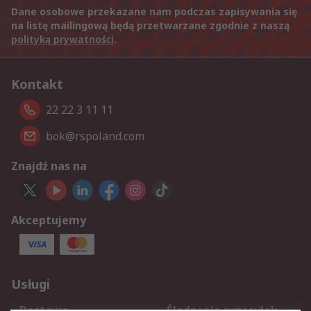
Dane osobowe przekazane nam podczas zapisywania się
na listę mailingową będą przetwarzane zgodnie z naszą
polityką prywatności
.
Kontakt
22 22 3 11 11
bok@rspoland.com
Znajdź nas na
Akceptujemy
Usługi
Dostawa
Śledzenie przesyłek