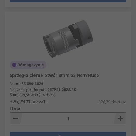
W magazynie
Sprzęgło cierne otwór 8mm 53 Ncm Huco
Nr art. RS
890-3020
Nr części producenta
267P25.2828.RS
Suma częściowa (1 sztuka)
326,79 zł
(bez VAT)
326,79 zł/sztuka
Ilość