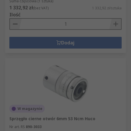
Suma częściowa (1 sztuka)
1 332,92 zł
(bez VAT)
1 332,92 zł/sztuka
Ilość
Dodaj
W magazynie
Sprzęgło cierne otwór 6mm 53 Ncm Huco
Nr art. RS
890-3033