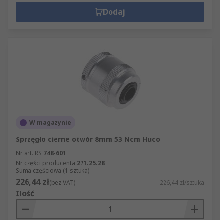
Dodaj
W magazynie
Sprzęgło cierne otwór 8mm 53 Ncm Huco
Nr art. RS
748-601
Nr części producenta
271.25.28
Suma częściowa (1 sztuka)
226,44 zł
(bez VAT)
226,44 zł/sztuka
Ilość