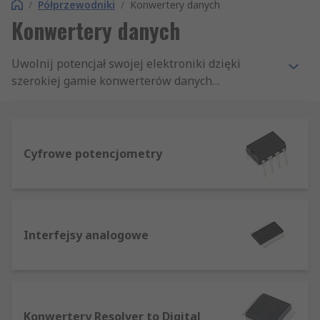
/
Półprzewodniki
/
Konwertery danych
Konwertery danych
Uwolnij potencjał swojej elektroniki dzięki
szerokiej gamie konwerterów danych
oferowanych przez firmę RS. Dzięki współpracy z
wiodącymi producentami przekaźników
półprzewodnikowych możemy zaoferować
naszym klientom doskonały wybór produktów.
Cyfrowe potencjometry
Koniecznie odwiedź Portal Elektroniki na
www.rspoland.com/elektronika
, aby uzyskać
najnowsze informacje o naszych bezpłatnych
narzędziach do projektowania i nowych
produktach.
Interfejsy analogowe
Konwertery Resolver to Digital