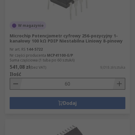
W magazynie
Microchip Potencjometr cyfrowy 256-pozycyjny 1-
kanałowy 100 kΩ PDIP Niestabilna Liniowy 8-pinowy
Nr art. RS
144-5722
Nr części producenta
MCP41100-E/P
Suma częściowa (1 tuba po 60 sztuk/i)
541,08 zł
(bez VAT)
9,018 zł/sztuka
Ilość
Dodaj