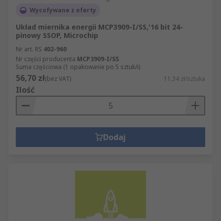
Wycofywane z oferty
Układ miernika energii MCP3909-I/SS,'16 bit 24-
pinowy SSOP, Microchip
Nr art. RS
402-960
Nr części producenta
MCP3909-I/SS
Suma częściowa (1 opakowanie po 5 sztuk/i)
56,70 zł
(bez VAT)
11,34 zł/sztuka
Ilość
Dodaj