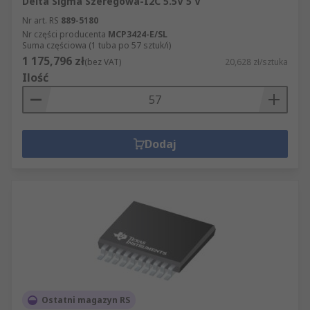
Delta Sigma Szeregowa-I2C 5.5V 5 V
Nr art. RS
889-5180
Nr części producenta
MCP3424-E/SL
Suma częściowa (1 tuba po 57 sztuk/i)
1 175,796 zł
(bez VAT)
20,628 zł/sztuka
Ilość
Dodaj
Ostatni magazyn RS