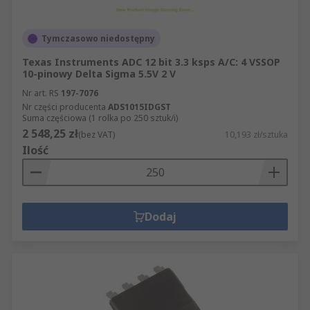
Tymczasowo niedostępny
Texas Instruments ADC 12 bit 3.3 ksps A/C: 4 VSSOP
10-pinowy Delta Sigma 5.5V 2 V
Nr art. RS
197-7076
Nr części producenta
ADS1015IDGST
Suma częściowa (1 rolka po 250 sztuk/i)
2 548,25 zł
(bez VAT)
10,193 zł/sztuka
Ilość
Dodaj