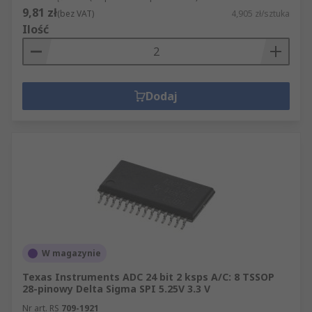
9,81 zł
(bez VAT)
4,905 zł/sztuka
Ilość
Dodaj
W magazynie
Texas Instruments ADC 24 bit 2 ksps A/C: 8 TSSOP
28-pinowy Delta Sigma SPI 5.25V 3.3 V
Nr art. RS
709-1921