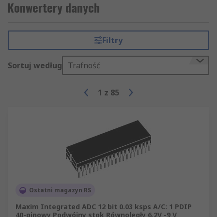
Konwertery danych
Filtry
Sortuj według
Trafność
1
z
85
Ostatni magazyn RS
Maxim Integrated ADC 12 bit 0.03 ksps A/C: 1 PDIP
40-pinowy Podwójny stok Równoległy 6.2V -9 V