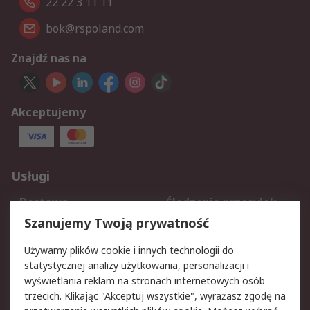
22 22 3 11 11
bok@rspoland.com
Znajdź nas na
Akceptujemy
Usługi
Dostawa
Śledzenie przesyłek
Reklamacje i zwroty
Rejestracja
Szanujemy Twoją prywatność
Pomoc
Używamy plików cookie i innych technologii do
statystycznej analizy użytkowania, personalizacji i
Aspekty prawne
wyświetlania reklam na stronach internetowych osób
trzecich. Klikając "Akceptuj wszystkie", wyrażasz zgodę na
Bezpieczeństwo e-
Polityka dotycząca