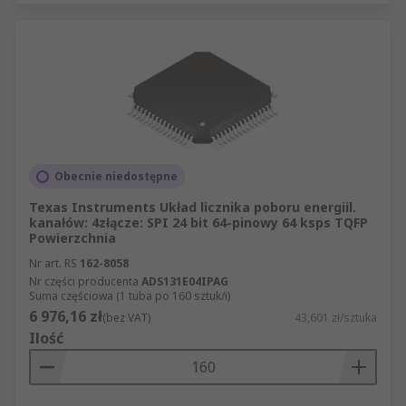
Obecnie niedostępne
Texas Instruments Układ licznika poboru energiil.
kanałów: 4złącze: SPI 24 bit 64-pinowy 64 ksps TQFP
Powierzchnia
Nr art. RS
162-8058
Nr części producenta
ADS131E04IPAG
Suma częściowa (1 tuba po 160 sztuk/i)
6 976,16 zł
(bez VAT)
43,601 zł/sztuka
Ilość