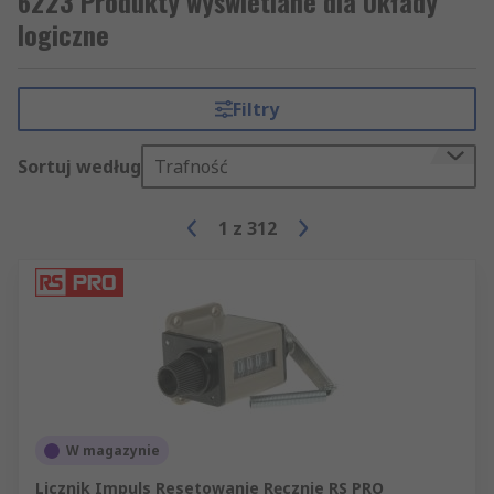
6223 Produkty wyświetlane dla Układy
logiczne
Filtry
Sortuj według
Trafność
1
z
312
W magazynie
Licznik Impuls Resetowanie Ręcznie RS PRO