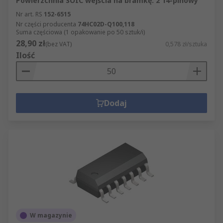
Powierzchnia SOIC wejścia na bramkę: 2 14-pinowy
Nr art. RS
152-6515
Nr części producenta
74HC02D-Q100,118
Suma częściowa (1 opakowanie po 50 sztuk/i)
28,90 zł
(bez VAT)
0,578 zł/sztuka
Ilość
Dodaj
W magazynie