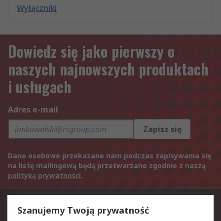
Wyłączniki
Dowiedz się jako pierwszy o
naszych najnowszych produktach
i usługach
Adres e-mail
Zapisz się
Dane osobowe przekazane nam podczas zapisywania się
na listę mailingową będą przetwarzane zgodnie z naszą
polityką prywatności
.
Kontakt
Szanujemy Twoją prywatność