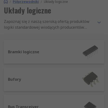
/
Półprzewodniki
/
Układy logiczne
Układy logiczne
Zapoznaj się z naszą szeroką ofertą produktów
logiki standardowej wiodących producentów
przekaźników półprzewodnikowych. Jeśli nie
możesz znaleźć żądanego produktu, skontaktuj
się z nami w celu uzyskania pomocy. Koniecznie
odwiedź stronę Nowe produkty na
Bramki logiczne
www.rspoland.com/npi
, aby uzyskać najnowsze
informacje o nowych produktach oferowanych
przez RS.
Bufory
Bus Transceiver