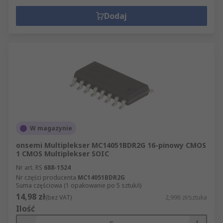
Dodaj
W magazynie
onsemi Multiplekser MC14051BDR2G 16-pinowy CMOS
1 CMOS Multiplekser SOIC
Nr art. RS
688-1524
Nr części producenta
MC14051BDR2G
Suma częściowa (1 opakowanie po 5 sztuk/i)
14,98 zł
(bez VAT)
2,996 zł/sztuka
Ilość