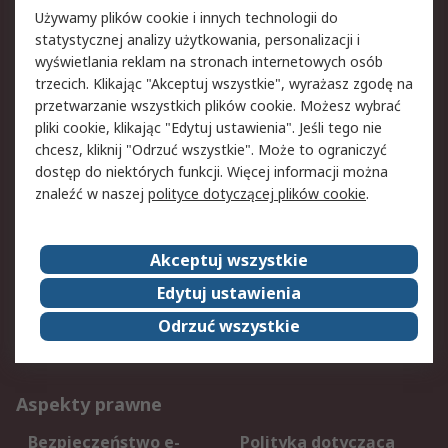
22 22 3 11 11
Używamy plików cookie i innych technologii do
statystycznej analizy użytkowania, personalizacji i
bok@rspoland.com
wyświetlania reklam na stronach internetowych osób
trzecich. Klikając "Akceptuj wszystkie", wyrażasz zgodę na
Znajdź nas na
przetwarzanie wszystkich plików cookie. Możesz wybrać
pliki cookie, klikając "Edytuj ustawienia". Jeśli tego nie
chcesz, kliknij "Odrzuć wszystkie". Może to ograniczyć
Akceptujemy
dostęp do niektórych funkcji. Więcej informacji można
znaleźć w naszej
polityce dotyczącej plików cookie
.
Usługi
Akceptuj wszystkie
Edytuj ustawienia
Dostawa
Śledzenie przesyłek
Reklamacje i zwroty
Rejestracja
Odrzuć wszystkie
Pomoc
Aspekty prawne
Bezpieczeństwo e-
Polityka dotycząca