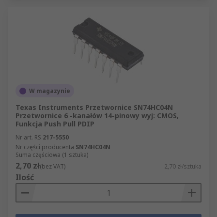
W magazynie
Texas Instruments Przetwornice SN74HC04N
Przetwornice 6 -kanałów 14-pinowy wyj: CMOS,
Funkcja Push Pull PDIP
Nr art. RS
217-5550
Nr części producenta
SN74HC04N
Suma częściowa (1 sztuka)
2,70 zł
(bez VAT)
2,70 zł/sztuka
Ilość