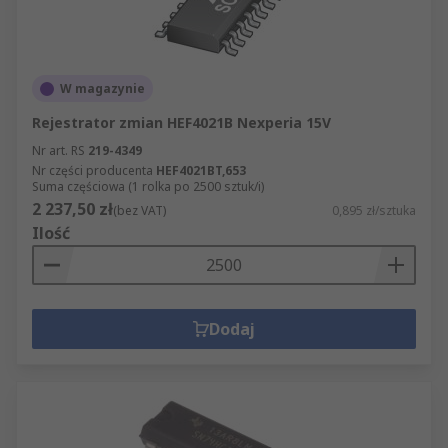
W magazynie
Rejestrator zmian HEF4021B Nexperia 15V
Nr art. RS
219-4349
Nr części producenta
HEF4021BT,653
Suma częściowa (1 rolka po 2500 sztuk/i)
2 237,50 zł
(bez VAT)
0,895 zł/sztuka
Ilość
Dodaj