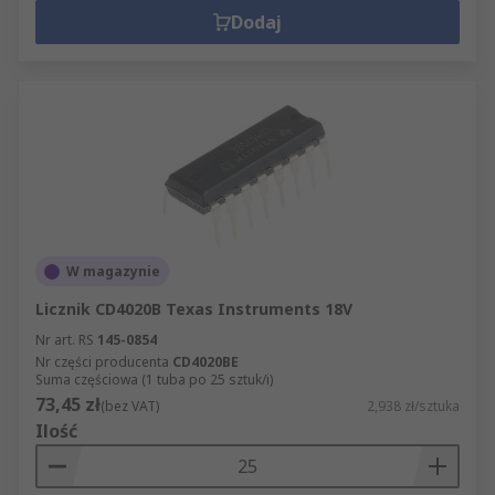
Dodaj
W magazynie
Licznik CD4020B Texas Instruments 18V
Nr art. RS
145-0854
Nr części producenta
CD4020BE
Suma częściowa (1 tuba po 25 sztuk/i)
73,45 zł
(bez VAT)
2,938 zł/sztuka
Ilość