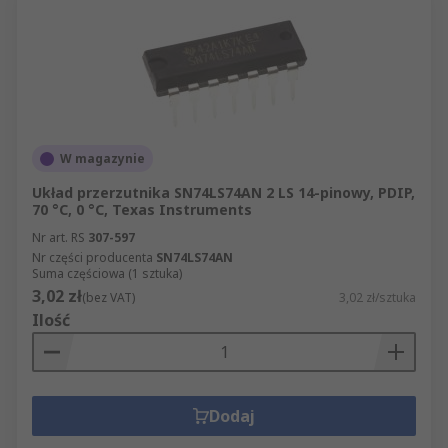
W magazynie
Układ przerzutnika SN74LS74AN 2 LS 14-pinowy, PDIP,
70 °C, 0 °C, Texas Instruments
Nr art. RS
307-597
Nr części producenta
SN74LS74AN
Suma częściowa (1 sztuka)
3,02 zł
(bez VAT)
3,02 zł/sztuka
Ilość
Dodaj