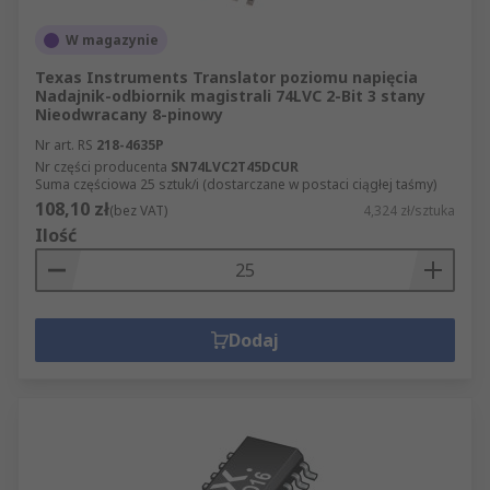
W magazynie
Texas Instruments Translator poziomu napięcia
Nadajnik-odbiornik magistrali 74LVC 2-Bit 3 stany
Nieodwracany 8-pinowy
Nr art. RS
218-4635P
Nr części producenta
SN74LVC2T45DCUR
Suma częściowa 25 sztuk/i (dostarczane w postaci ciągłej taśmy)
108,10 zł
(bez VAT)
4,324 zł/sztuka
Ilość
Dodaj