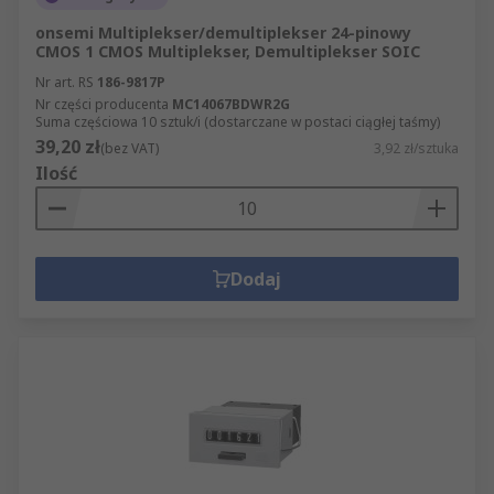
onsemi Multiplekser/demultiplekser 24-pinowy
CMOS 1 CMOS Multiplekser, Demultiplekser SOIC
Nr art. RS
186-9817P
Nr części producenta
MC14067BDWR2G
Suma częściowa 10 sztuk/i (dostarczane w postaci ciągłej taśmy)
39,20 zł
(bez VAT)
3,92 zł/sztuka
Ilość
Dodaj