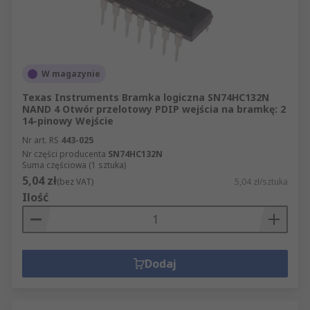
W magazynie
Texas Instruments Bramka logiczna SN74HC132N
NAND 4 Otwór przelotowy PDIP wejścia na bramkę: 2
14-pinowy Wejście
Nr art. RS
443-025
Nr części producenta
SN74HC132N
Suma częściowa (1 sztuka)
5,04 zł
(bez VAT)
5,04 zł/sztuka
Ilość
Dodaj