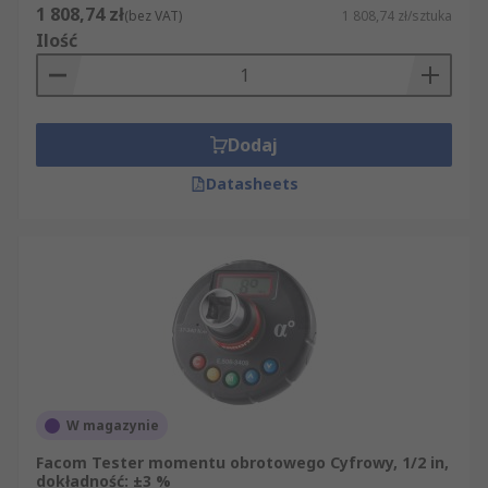
1 808,74 zł
(bez VAT)
1 808,74 zł/sztuka
Ilość
Dodaj
Datasheets
W magazynie
Facom Tester momentu obrotowego Cyfrowy, 1/2 in,
dokładność: ±3 %