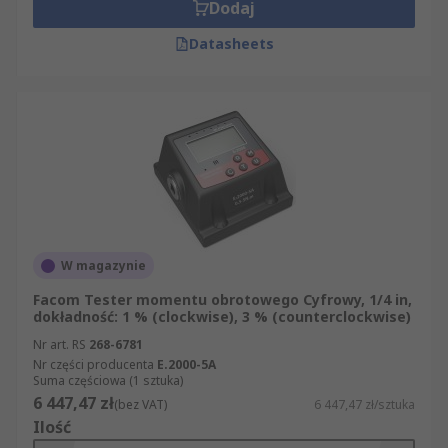
Dodaj
Datasheets
W magazynie
Facom Tester momentu obrotowego Cyfrowy, 1/4 in,
dokładność: 1 % (clockwise), 3 % (counterclockwise)
Nr art. RS
268-6781
Nr części producenta
E.2000-5A
Suma częściowa (1 sztuka)
6 447,47 zł
(bez VAT)
6 447,47 zł/sztuka
Ilość