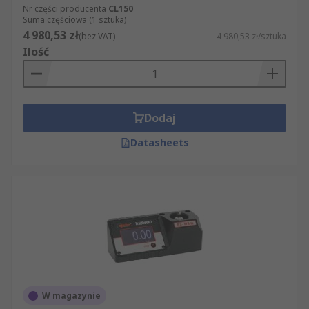
Nr części producenta
CL150
Suma częściowa (1 sztuka)
4 980,53 zł
(bez VAT)
4 980,53 zł/sztuka
Ilość
Dodaj
Datasheets
W magazynie