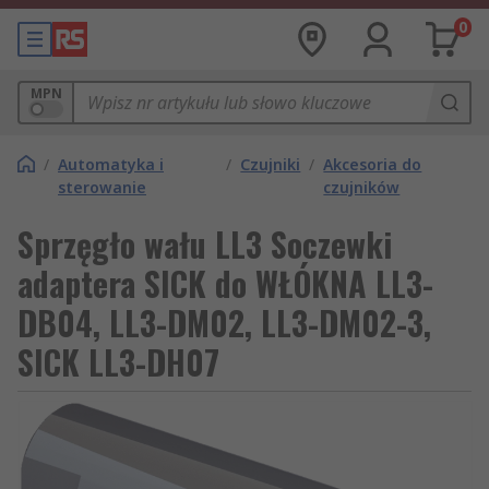
0
MPN
/
Automatyka i
/
Czujniki
/
Akcesoria do
sterowanie
czujników
Sprzęgło wału LL3 Soczewki
adaptera SICK do WŁÓKNA LL3-
DB04, LL3-DM02, LL3-DM02-3,
SICK LL3-DH07