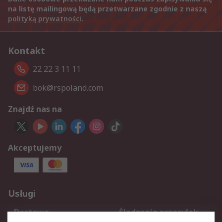
na listę mailingową będą przetwarzane zgodnie z naszą
polityką prywatności
.
Kontakt
22 22 3 11 11
bok@rspoland.com
Znajdź nas na
Akceptujemy
Usługi
Dostawa
Śledzenie przesyłek