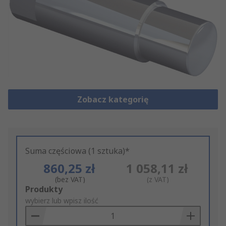
Zobacz kategorię
Suma częściowa (1 sztuka)*
860,25 zł
1 058,11 zł
(bez VAT)
(z VAT)
Add
Produkty
to
wybierz lub wpisz ilość
Basket