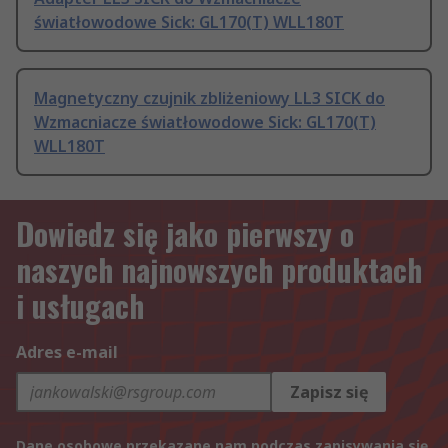
światłowodowe Sick: GL170(T) WLL180T
Magnetyczny czujnik zbliżeniowy LL3 SICK do
Wzmacniacze światłowodowe Sick: GL170(T)
WLL180T
Dowiedz się jako pierwszy o
naszych najnowszych produktach
i usługach
Adres e-mail
Zapisz się
Dane osobowe przekazane nam podczas zapisywania się