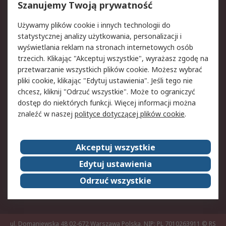
Reklamacje i zwroty
Rejestracja
Szanujemy Twoją prywatność
Pomoc
Używamy plików cookie i innych technologii do
statystycznej analizy użytkowania, personalizacji i
Aspekty prawne
wyświetlania reklam na stronach internetowych osób
trzecich. Klikając "Akceptuj wszystkie", wyrażasz zgodę na
Bezpieczeństwo e-
Polityka dotycząca
przetwarzanie wszystkich plików cookie. Możesz wybrać
maila
plików cookie
pliki cookie, klikając "Edytuj ustawienia". Jeśli tego nie
Polityka prywatności
Użytkowanie witryny
chcesz, kliknij "Odrzuć wszystkie". Może to ograniczyć
Zastrzeżenia prawne
Warunki Sprzedaży
dostęp do niektórych funkcji. Więcej informacji można
znaleźć w naszej
polityce dotyczącej plików cookie
.
O firmie RS
Akceptuj wszystkie
Grupa RS
Kontakt
O firmie RS
RS na świecie
Edytuj ustawienia
Kariera
Nagrody dla RS
Odrzuć wszystkie
ESG
ul. Domaniewska 48 02-672 Warszawa Polska, NIP: PL 7010263911
© RS