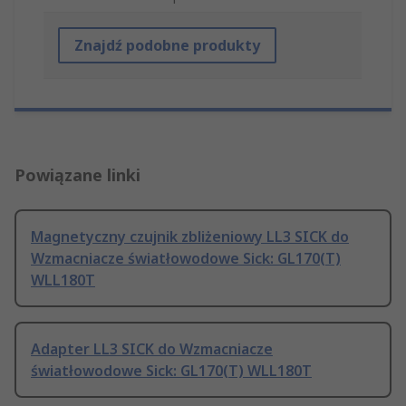
Znajdź podobne produkty
Powiązane linki
Magnetyczny czujnik zbliżeniowy LL3 SICK do
Wzmacniacze światłowodowe Sick: GL170(T)
WLL180T
Adapter LL3 SICK do Wzmacniacze
światłowodowe Sick: GL170(T) WLL180T