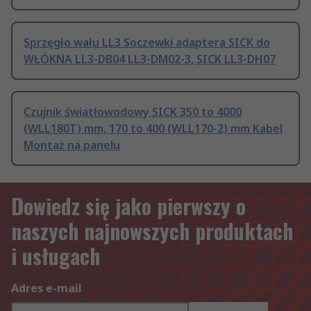
Sprzęgło wału LL3 Soczewki adaptera SICK do
WŁÓKNA LL3-DB04 LL3-DM02-3, SICK LL3-DH07
Czujnik światłowodowy SICK 350 to 4000
(WLL180T) mm, 170 to 400 (WLL170-2) mm Kabel
Montaż na panelu
Dowiedz się jako pierwszy o
naszych najnowszych produktach
i usługach
Adres e-mail