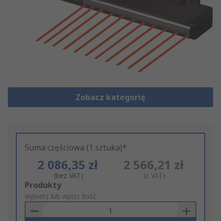
Zobacz kategorię
Suma częściowa (1 sztuka)*
2 086,35 zł
2 566,21 zł
(bez VAT)
(z VAT)
Add
Produkty
to
wybierz lub wpisz ilość
Basket