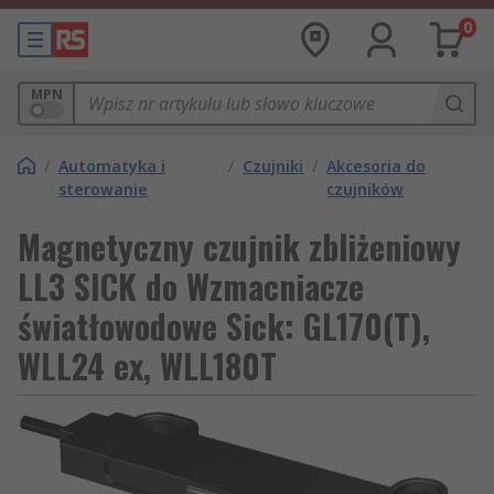
0
MPN
/
Automatyka i
/
Czujniki
/
Akcesoria do
sterowanie
czujników
Magnetyczny czujnik zbliżeniowy
LL3 SICK do Wzmacniacze
światłowodowe Sick: GL170(T),
WLL24 ex, WLL180T