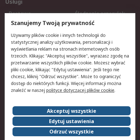
Usługi
Dostawa
Śledzenie przesyłek
Reklamacje i zwroty
Rejestracja
Szanujemy Twoją prywatność
Pomoc
Używamy plików cookie i innych technologii do
statystycznej analizy użytkowania, personalizacji i
Aspekty prawne
wyświetlania reklam na stronach internetowych osób
trzecich. Klikając "Akceptuj wszystkie", wyrażasz zgodę na
Bezpieczeństwo e-
Polityka dotycząca
przetwarzanie wszystkich plików cookie. Możesz wybrać
maila
plików cookie
pliki cookie, klikając "Edytuj ustawienia". Jeśli tego nie
Polityka prywatności
Użytkowanie witryny
chcesz, kliknij "Odrzuć wszystkie". Może to ograniczyć
Zastrzeżenia prawne
Warunki Sprzedaży
dostęp do niektórych funkcji. Więcej informacji można
znaleźć w naszej
polityce dotyczącej plików cookie
.
O firmie RS
Akceptuj wszystkie
Grupa RS
Kontakt
O firmie RS
RS na świecie
Edytuj ustawienia
Kariera
Nagrody dla RS
Odrzuć wszystkie
ESG