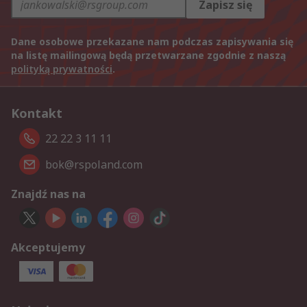
Zapisz się
Dane osobowe przekazane nam podczas zapisywania się
na listę mailingową będą przetwarzane zgodnie z naszą
polityką prywatności
.
Kontakt
22 22 3 11 11
bok@rspoland.com
Znajdź nas na
Akceptujemy