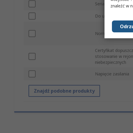
Seria
znaleźć w 
Do użytku z
Odrzu
Normy/Zatwierdzen
Certyfikat dopuszc
stosowanie w rejo
niebezpiecznych
Napięcie zasilania
Znajdź podobne produkty