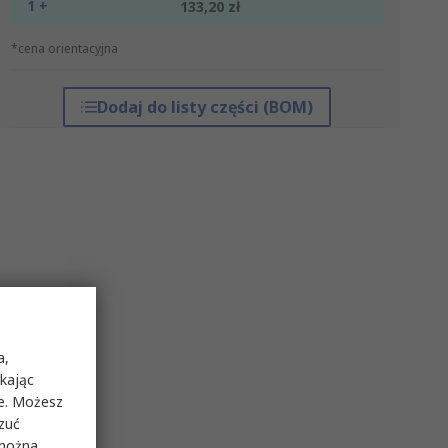
1 +
133,20 zł
*cena orientacyjna
Dodaj do listy części (BOM)
a,
ikając
ie. Możesz
rzuć
 można