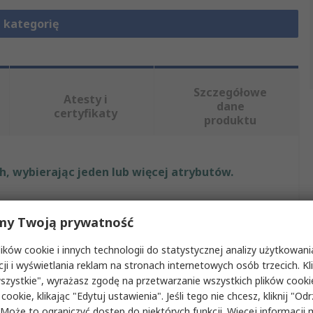
 kategorię
Szczegółowe
Atesty i
dane
certyfikaty
produktu
, wybierając jeden lub więcej atrybutów.
Wartość
my Twoją prywatność
Siemens
ków cookie i innych technologii do statystycznej analizy użytkowani
Złącze wtykowe
cji i wyświetlania reklam na stronach internetowych osób trzecich. Kl
szystkie", wyrażasz zgodę na przetwarzanie wszystkich plików cook
Podstawa
 cookie, klikając "Edytuj ustawienia". Jeśli tego nie chcesz, kliknij "Od
 Może to ograniczyć dostęp do niektórych funkcji. Więcej informacji