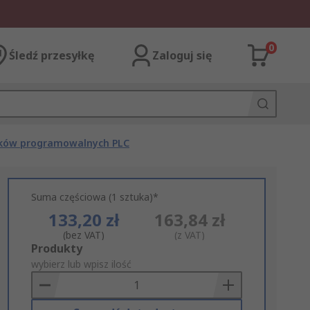
0
Śledź przesyłkę
Zaloguj się
ików programowalnych PLC
Suma częściowa (1 sztuka)*
133,20 zł
163,84 zł
(bez VAT)
(z VAT)
Add
Produkty
to
wybierz lub wpisz ilość
Basket