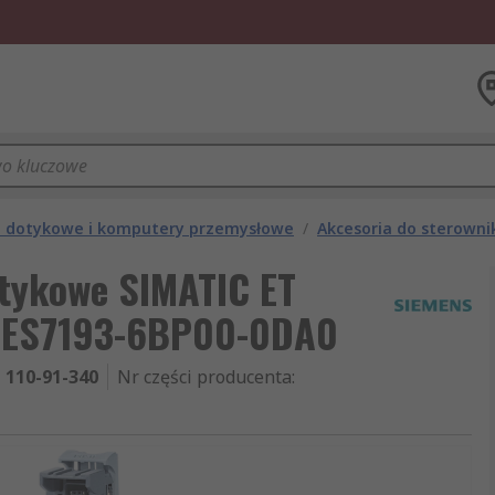
le dotykowe i komputery przemysłowe
/
Akcesoria do sterown
tykowe SIMATIC ET
6ES7193-6BP00-0DA0
110-91-340
Nr części producenta
: