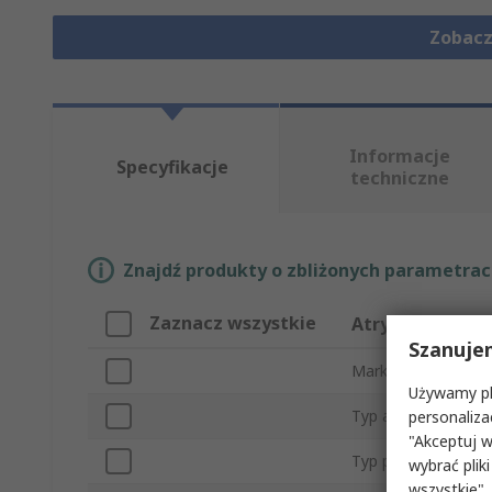
Zobacz
Informacje
Specyfikacje
techniczne
Znajdź produkty o zbliżonych parametrach
Zaznacz wszystkie
Atrybut
Szanuje
Marka
Używamy pli
Typ akcesorium
personaliza
"Akceptuj w
Typ produktu
wybrać pliki
wszystkie".