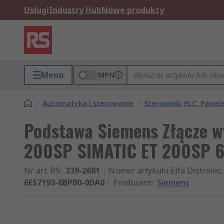
Usługi
Industry Hub
Nowe produkty
Menu
MPN
/
Automatyka i sterowanie
/
Sterowniki PLC, Pane
Podstawa Siemens Złącze w
200SP SIMATIC ET 200SP 
Nr art. RS
:
239-2681
Numer artykułu Elfa Distrelec
:
6ES7193-6BP00-0DA0
Producent
:
Siemens