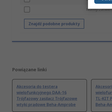
Normy/Zatwier
Znajdź podobne produkty
Powiązane linki
Akcesoria do testera
Akcesori
wielofunkcyjnego DAA-16
wielofu
Trójfazowy zasilacz Trójfazowe
TL-KIT 
wtyki prądowe Beha-Amprobe
Beha-A