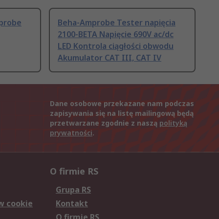
probe
Beha-Amprobe Tester napięcia
2100-BETA Napięcie 690V ac/dc
LED Kontrola ciągłości obwodu
Akumulator CAT III, CAT IV
Dane osobowe przekazane nam podczas
zapisywania się na listę mailingową będą
przetwarzane zgodnie z naszą
polityką
prywatności
.
O firmie RS
Grupa RS
w cookie
Kontakt
O firmie RS