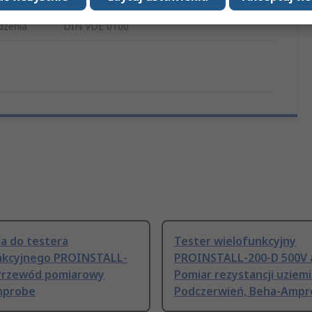
dzenia
DIN VDE 0100
a do testera
Tester wielofunkcyjny
nkcyjnego PROINSTALL-
PROINSTALL-200-D 500V 
Przewód pomiarowy
Pomiar rezystancji uziem
mprobe
Podczerwień, Beha-Ampr