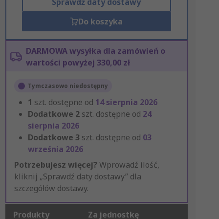
Sprawdź daty dostawy
Do koszyka
DARMOWA wysyłka dla zamówień o
wartości powyżej 330,00 zł
Tymczasowo niedostępny
1
szt. dostępne od
14 sierpnia 2026
Dodatkowe
2
szt. dostępne od
24
sierpnia 2026
Dodatkowe
3
szt. dostępne od
03
września 2026
Potrzebujesz więcej?
Wprowadź ilość,
kliknij „Sprawdź daty dostawy” dla
szczegółów dostawy.
Produkty
Za jednostkę