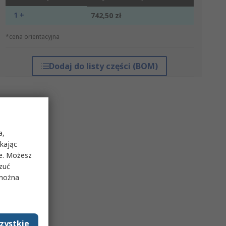
1 +
742,50 zł
*cena orientacyjna
Dodaj do listy części (BOM)
a,
ikając
ie. Możesz
rzuć
 można
zystkie