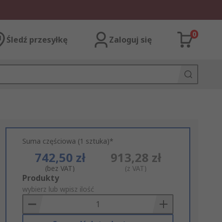
0
Śledź przesyłkę
Zaloguj się
Suma częściowa (1 sztuka)*
742,50 zł
913,28 zł
(bez VAT)
(z VAT)
Add
Produkty
to
wybierz lub wpisz ilość
Basket