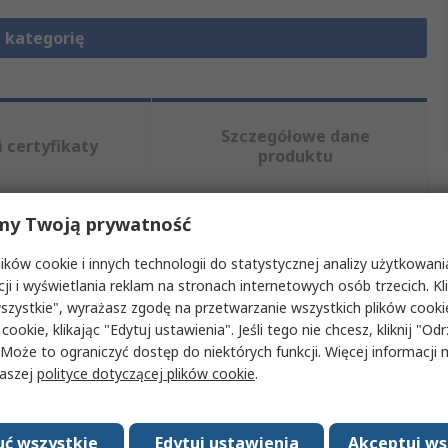
 kategorię
Szczegółowe dane
i certyfikaty
produktu
my Twoją prywatność
, wybierając jeden lub więcej atrybutów.
ków cookie i innych technologii do statystycznej analizy użytkowani
Wartość
cji i wyświetlania reklam na stronach internetowych osób trzecich. Kl
szystkie", wyrażasz zgodę na przetwarzanie wszystkich plików cook
Beha-Amprobe
 cookie, klikając "Edytuj ustawienia". Jeśli tego nie chcesz, kliknij "Od
 Może to ograniczyć dostęp do niektórych funkcji. Więcej informacji
Trójfazowy zasilacz
naszej
polityce dotyczącej plików cookie
.
Akcesoria do testera wielofunkcyjnego
ć wszystkie
Edytuj ustawienia
Akceptuj ws
Trójfazowe wtyki prądowe