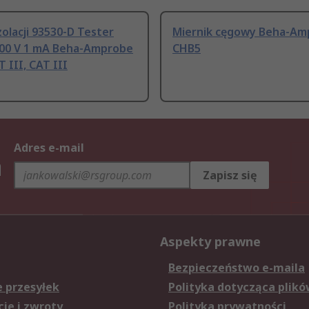
zolacji 93530-D Tester
Miernik cęgowy Beha-Am
 100 V 1 mA Beha-Amprobe
CHB5
 III, CAT III
Adres e-mail
h
Zapisz się
Aspekty prawne
Bezpieczeństwo e-maila
e przesyłek
Polityka dotycząca plikó
je i zwroty
Polityka prywatności