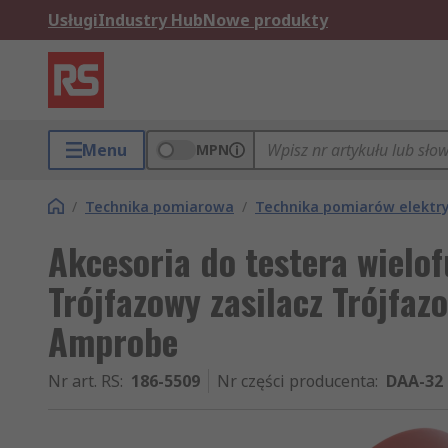
Usługi
Industry Hub
Nowe produkty
Menu
MPN
/
Technika pomiarowa
/
Technika pomiarów elektr
Akcesoria do testera wiel
Trójfazowy zasilacz Trójfa
Amprobe
Nr art. RS
:
186-5509
Nr części producenta
:
DAA-32