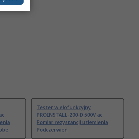
Tester wielofunkcyjny
ac
PROINSTALL-200-D 500V ac
ienia
Pomiar rezystancji uziemienia
obe
Podczerwień