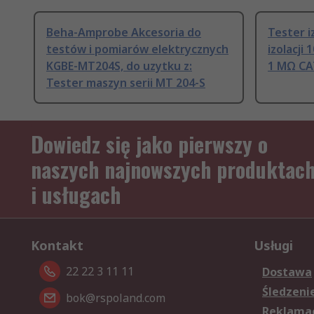
Beha-Amprobe Akcesoria do
Tester i
testów i pomiarów elektrycznych
izolacji
KGBE-MT204S, do uzytku z:
1 MΩ CAT
Tester maszyn serii MT 204-S
Dowiedz się jako pierwszy o
naszych najnowszych produktac
i usługach
Kontakt
Usługi
22 22 3 11 11
Dostawa
Śledzeni
bok@rspoland.com
Reklamac