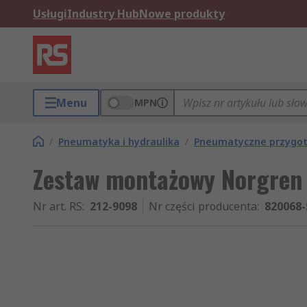
Usługi
Industry Hub
Nowe produkty
Menu
MPN
/
Pneumatyka i hydraulika
/
Pneumatyczne przygot
Zestaw montażowy Norgren
Nr art. RS
:
212-9098
Nr części producenta
:
820068-