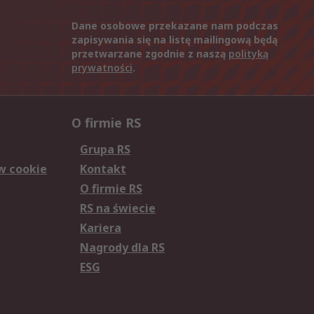
Dane osobowe przekazane nam podczas
zapisywania się na listę mailingową będą
przetwarzane zgodnie z naszą
polityką
prywatności
.
O firmie RS
Grupa RS
w cookie
Kontakt
O firmie RS
RS na świecie
Kariera
Nagrody dla RS
ESG