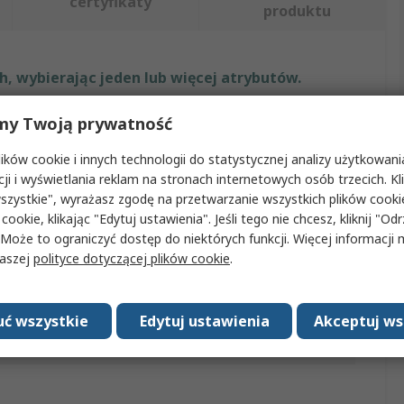
certyfikaty
produktu
, wybierając jeden lub więcej atrybutów.
ut
Wartość
my Twoją prywatność
ków cookie i innych technologii do statystycznej analizy użytkowani
Norgren
cji i wyświetlania reklam na stronach internetowych osób trzecich. Kl
tku z
B82G
szystkie", wyrażasz zgodę na przetwarzanie wszystkich plików cook
 cookie, klikając "Edytuj ustawienia". Jeśli tego nie chcesz, kliknij "Od
drzędny
Uchwyt
 Może to ograniczyć dostęp do niektórych funkcji. Więcej informacji
naszej
polityce dotyczącej plików cookie
.
Zatwierdzenia
No
oduktu
Zestaw montażowy
ć wszystkie
Edytuj ustawienia
Akceptuj ws
ość
Uchwyt