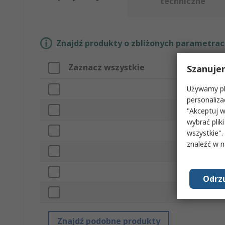
techniczne
Znajdź produkty o zbliżonych parametrach
Zaznacz wszystkie
Atryb
Szanuje
Używamy pli
Marka
personaliza
Do uży
"Akceptuj w
wybrać pliki
Typ po
wszystkie".
znaleźć w 
Normy/
Typ pr
Odrzu
Zawart
Znajdź podobne produkty