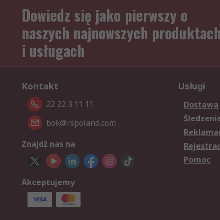
Dowiedz się jako pierwszy o
naszych najnowszych produktac
i usługach
Kontakt
Usługi
22 22 3 11 11
Dostawa
Śledzeni
bok@rspoland.com
Reklamac
Znajdź nas na
Rejestra
Pomoc
Akceptujemy