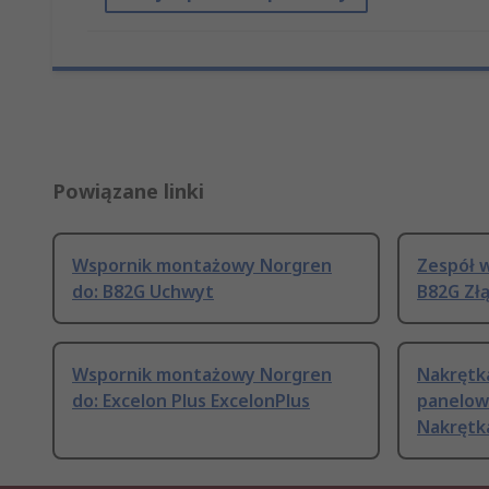
Powiązane linki
Wspornik montażowy Norgren
Zespół 
do: B82G Uchwyt
B82G Zł
Wspornik montażowy Norgren
Nakrętk
do: Excelon Plus ExcelonPlus
panelow
Nakrętk