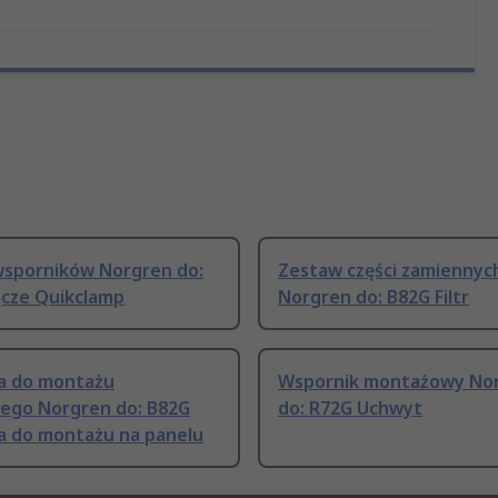
wsporników Norgren do:
Zestaw części zamiennyc
ącze Quikclamp
Norgren do: B82G Filtr
a do montażu
Wspornik montażowy No
ego Norgren do: B82G
do: R72G Uchwyt
a do montażu na panelu