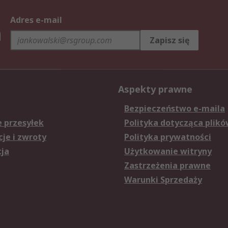
Adres e-mail
h
Zapisz się
Aspekty prawne
Bezpieczeństwo e-maila
e przesyłek
Polityka dotycząca plikó
je i zwroty
Polityka prywatności
cja
Użytkowanie witryny
Zastrzeżenia prawne
Warunki Sprzedaży