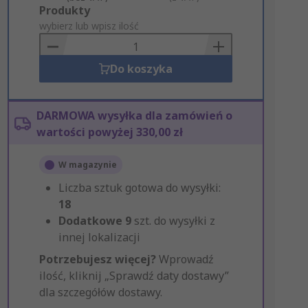
Add
Produkty
to
wybierz lub wpisz ilość
Basket
Do koszyka
DARMOWA wysyłka dla zamówień o
wartości powyżej 330,00 zł
W magazynie
Liczba sztuk gotowa do wysyłki:
18
Dodatkowe
9
szt. do wysyłki z
innej lokalizacji
Potrzebujesz więcej?
Wprowadź
ilość, kliknij „Sprawdź daty dostawy”
dla szczegółów dostawy.