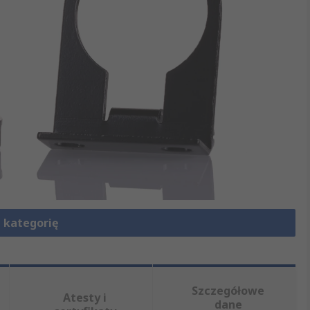
 kategorię
Szczegółowe
Atesty i
dane