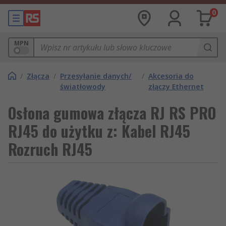
0
MPN
/
Złącza
/
Przesyłanie danych/
/
Akcesoria do
światłowody
złączy Ethernet
Osłona gumowa złącza RJ RS PRO
RJ45 do użytku z: Kabel RJ45
Rozruch RJ45