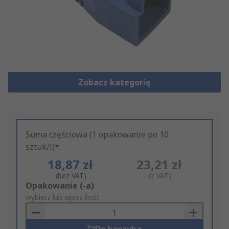
Zobacz kategorię
Suma częściowa (1 opakowanie po 10
sztuk/i)*
18,87 zł
23,21 zł
(bez VAT)
(z VAT)
Add
Opakowanie (-a)
to
wybierz lub wpisz ilość
Basket