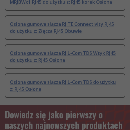
MRJBWx1 RJ45 do użytku z: RJ45 korek Osłona
Osłona gumowa złącza RJ TE Connectivity RJ45
do użytku z: Złącza RJ45 Obuwie
Osłona gumowa złącza RJ L-Com TDS Wtyk RJ45
do użytku z: RJ45 Osłona
Osłona gumowa złącza RJ L-Com TDS do użytku
z: RJ45 Osłona
Dowiedz się jako pierwszy o
naszych najnowszych produktach