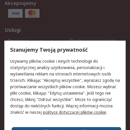
Akceptujemy
Usługi
Dostawa
Śledzenie przesyłek
Reklamacje i zwroty
Rejestracja
Szanujemy Twoją prywatność
Pomoc
Używamy plików cookie i innych technologii do
statystycznej analizy użytkowania, personalizacji i
Aspekty prawne
wyświetlania reklam na stronach internetowych osób
trzecich. Klikając "Akceptuj wszystkie", wyrażasz zgodę na
Bezpieczeństwo e-
Polityka dotycząca
przetwarzanie wszystkich plików cookie. Możesz wybrać
maila
plików cookie
pliki cookie, klikając "Edytuj ustawienia". Jeśli tego nie
Polityka prywatności
Użytkowanie witryny
chcesz, kliknij "Odrzuć wszystkie". Może to ograniczyć
Zastrzeżenia prawne
Warunki Sprzedaży
dostęp do niektórych funkcji. Więcej informacji można
znaleźć w naszej
polityce dotyczącej plików cookie
.
O firmie RS