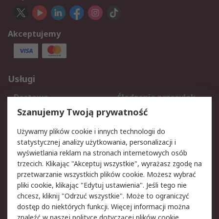
Akceptujemy
Usługi
Dostawa
Śledzenie przesyłek
Reklamacje i zwroty
Rejestracja
Szanujemy Twoją prywatność
Pomoc
Używamy plików cookie i innych technologii do
statystycznej analizy użytkowania, personalizacji i
Aspekty prawne
wyświetlania reklam na stronach internetowych osób
trzecich. Klikając "Akceptuj wszystkie", wyrażasz zgodę na
Bezpieczeństwo e-
Polityka dotycząca
przetwarzanie wszystkich plików cookie. Możesz wybrać
maila
plików cookie
pliki cookie, klikając "Edytuj ustawienia". Jeśli tego nie
Polityka prywatności
Użytkowanie witryny
chcesz, kliknij "Odrzuć wszystkie". Może to ograniczyć
Zastrzeżenia prawne
Warunki Sprzedaży
dostęp do niektórych funkcji. Więcej informacji można
znaleźć w naszej
polityce dotyczącej plików cookie
.