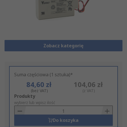
Zobacz kategorię
Suma częściowa (1 sztuka)*
84,60 zł
104,06 zł
(bez VAT)
(z VAT)
Add
Produkty
to
wybierz lub wpisz ilość
Basket
Do koszyka