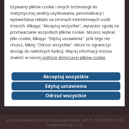
Pomoc
Używamy plików cookie i innych technologii do
statystycznej analizy użytkowania, personalizacji i
Aspekty prawne
wyświetlania reklam na stronach internetowych osób
trzecich. Klikając "Akceptuj wszystkie", wyrażasz zgodę na
Bezpieczeństwo e-
Polityka dotycząca
przetwarzanie wszystkich plików cookie. Możesz wybrać
maila
plików cookie
pliki cookie, klikając "Edytuj ustawienia". Jeśli tego nie
Polityka prywatności
Użytkowanie witryny
chcesz, kliknij "Odrzuć wszystkie". Może to ograniczyć
Zastrzeżenia prawne
Warunki Sprzedaży
dostęp do niektórych funkcji. Więcej informacji można
znaleźć w naszej
polityce dotyczącej plików cookie
.
O firmie RS
Akceptuj wszystkie
Grupa RS
Kontakt
O firmie RS
RS na świecie
Edytuj ustawienia
Kariera
Nagrody dla RS
Odrzuć wszystkie
ESG
ul. Domaniewska 48 02-672 Warszawa Polska, NIP: PL 7010263911
© RS
Components Sp. z o.o.