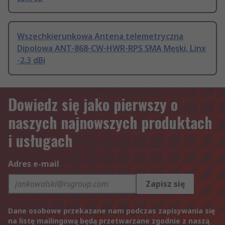
Wszechkierunkowa Antena telemetryczna
Dipolowa ANT-868-CW-HWR-RPS SMA Męski, Linx
-2.3 dBi
Dowiedz się jako pierwszy o
naszych najnowszych produktach
i usługach
Adres e-mail
Zapisz się
Dane osobowe przekazane nam podczas zapisywania się
na listę mailingową będą przetwarzane zgodnie z naszą