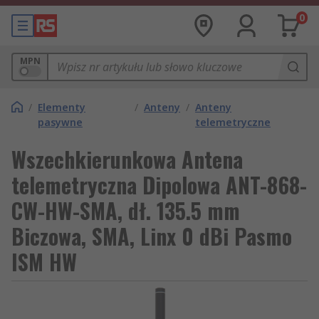
0
MPN
/
Elementy
/
Anteny
/
Anteny
pasywne
telemetryczne
Wszechkierunkowa Antena
telemetryczna Dipolowa ANT-868-
CW-HW-SMA, dł. 135.5 mm
Biczowa, SMA, Linx 0 dBi Pasmo
ISM HW