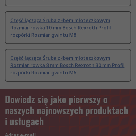
Część łącząca Śruba z łbem młoteczkowym
Rozmiar rowka 10 mm Bosch Rexroth Profil
rozpórki Rozmiar gwintu M8
Część łącząca Śruba z łbem młoteczkowym
Rozmiar rowka 8 mm Bosch Rexroth 30 mm Profil
rozpórki Rozmiar gwintu M6
Dowiedz się jako pierwszy o
naszych najnowszych produktach
i usługach
Adres e-mail