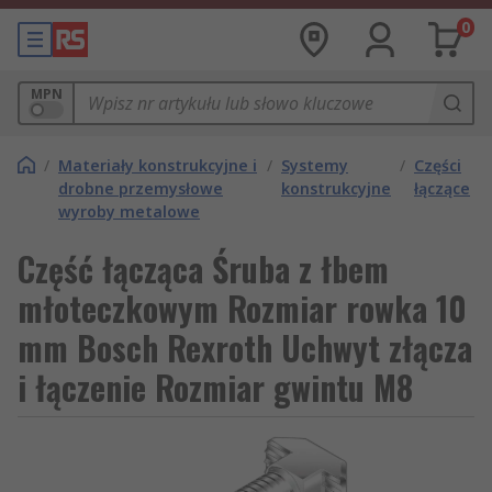
0
MPN
/
Materiały konstrukcyjne i
/
Systemy
/
Części
drobne przemysłowe
konstrukcyjne
łączące
wyroby metalowe
Część łącząca Śruba z łbem
młoteczkowym Rozmiar rowka 10
mm Bosch Rexroth Uchwyt złącza
i łączenie Rozmiar gwintu M8