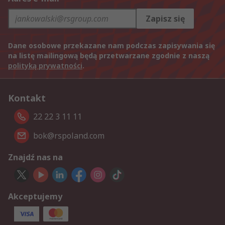
Zapisz się
Dane osobowe przekazane nam podczas zapisywania się
na listę mailingową będą przetwarzane zgodnie z naszą
polityką prywatności
.
Kontakt
22 22 3 11 11
bok@rspoland.com
Znajdź nas na
Akceptujemy