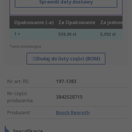
Sprawdź daty dostawy
Opakowanie (-a)
Za Opakowanie
Za jednostkę
1 +
539,20 zł
5,392 zł
*cena orientacyjna
Dodaj do listy części (BOM)
Nr art. RS
:
197-1383
Nr części
3842528715
producenta
:
Producent
:
Bosch Rexroth
Specyfikacje