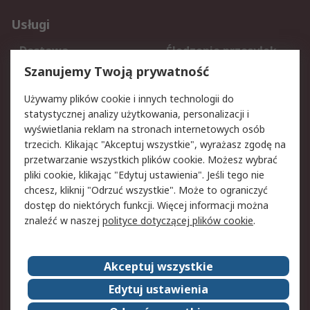
Usługi
Dostawa
Śledzenie przesyłek
Reklamacje i zwroty
Rejestracja
Szanujemy Twoją prywatność
Pomoc
Używamy plików cookie i innych technologii do
statystycznej analizy użytkowania, personalizacji i
Aspekty prawne
wyświetlania reklam na stronach internetowych osób
trzecich. Klikając "Akceptuj wszystkie", wyrażasz zgodę na
Bezpieczeństwo e-
Polityka dotycząca
przetwarzanie wszystkich plików cookie. Możesz wybrać
maila
plików cookie
pliki cookie, klikając "Edytuj ustawienia". Jeśli tego nie
Polityka prywatności
Użytkowanie witryny
chcesz, kliknij "Odrzuć wszystkie". Może to ograniczyć
Zastrzeżenia prawne
Warunki Sprzedaży
dostęp do niektórych funkcji. Więcej informacji można
znaleźć w naszej
polityce dotyczącej plików cookie
.
O firmie RS
Akceptuj wszystkie
Grupa RS
Kontakt
O firmie RS
RS na świecie
Edytuj ustawienia
Kariera
Nagrody dla RS