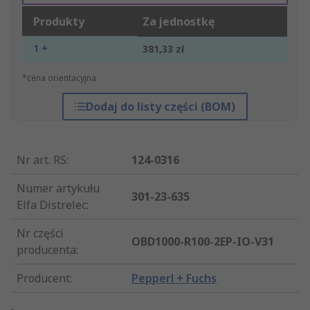
Produkty
Za jednostkę
1 +
381,33 zł
*cena orientacyjna
Dodaj do listy części (BOM)
Nr art. RS
:
124-0316
Numer artykułu
301-23-635
Elfa Distrelec
:
Nr części
OBD1000-R100-2EP-IO-V31
producenta
:
Producent
:
Pepperl + Fuchs