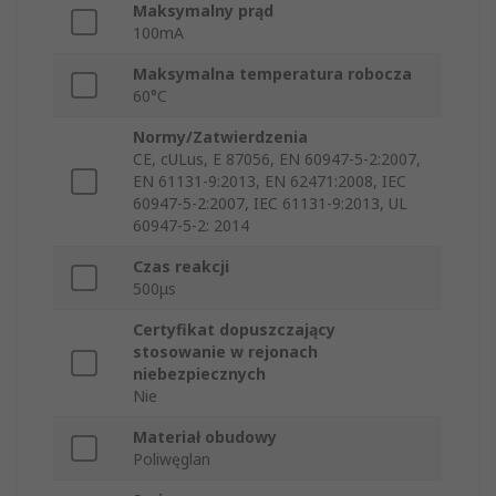
Maksymalny prąd
100mA
Maksymalna temperatura robocza
60°C
Normy/Zatwierdzenia
CE, cULus, E 87056, EN 60947-5-2:2007,
EN 61131-9:2013, EN 62471:2008, IEC
60947-5-2:2007, IEC 61131-9:2013, UL
60947-5-2: 2014
Czas reakcji
500μs
Certyfikat dopuszczający
stosowanie w rejonach
niebezpiecznych
Nie
Materiał obudowy
Poliwęglan