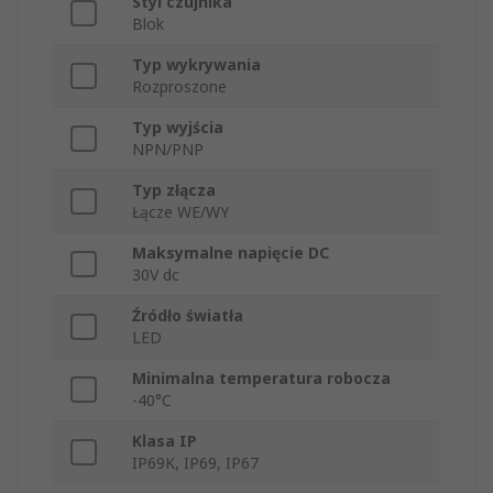
Styl czujnika
Blok
Typ wykrywania
Rozproszone
Typ wyjścia
NPN/PNP
Typ złącza
Łącze WE/WY
Maksymalne napięcie DC
30V dc
Źródło światła
LED
Minimalna temperatura robocza
-40°C
Klasa IP
IP69K, IP69, IP67