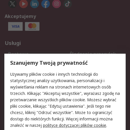
Akceptujemy
Usługi
Dostawa
Śledzenie przesyłek
Reklamacje i zwroty
Rejestracja
Szanujemy Twoją prywatność
Pomoc
Używamy plików cookie i innych technologii do
statystycznej analizy użytkowania, personalizacji i
Aspekty prawne
wyświetlania reklam na stronach internetowych osób
trzecich. Klikając "Akceptuj wszystkie", wyrażasz zgodę na
Bezpieczeństwo e-
Polityka dotycząca
przetwarzanie wszystkich plików cookie. Możesz wybrać
maila
plików cookie
pliki cookie, klikając "Edytuj ustawienia". Jeśli tego nie
Polityka prywatności
Użytkowanie witryny
chcesz, kliknij "Odrzuć wszystkie". Może to ograniczyć
Zastrzeżenia prawne
Warunki Sprzedaży
dostęp do niektórych funkcji. Więcej informacji można
znaleźć w naszej
polityce dotyczącej plików cookie
.