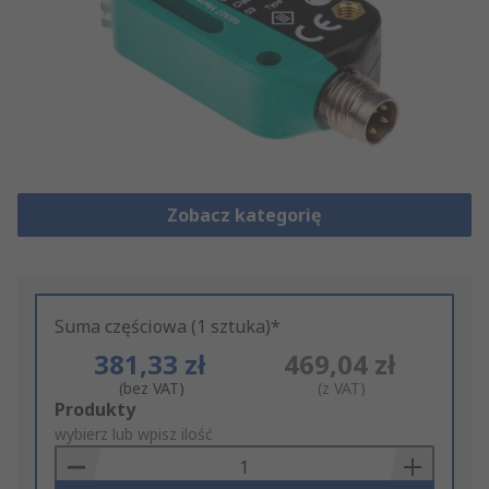
Zobacz kategorię
Suma częściowa (1 sztuka)*
381,33 zł
469,04 zł
(bez VAT)
(z VAT)
Add
Produkty
to
wybierz lub wpisz ilość
Basket