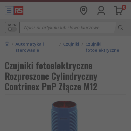
0
MPN
/
Automatyka i
/
Czujniki
/
Czujniki
sterowanie
fotoelektryczne
Czujniki fotoelektryczne
Rozproszone Cylindryczny
Contrinex PnP Złącze M12