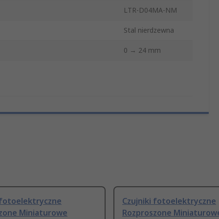
LTR-D04MA-NM
Stal nierdzewna
0 → 24 mm
 fotoelektryczne
Czujniki fotoelektryczne
zone Miniaturowe
Rozproszone Miniaturow