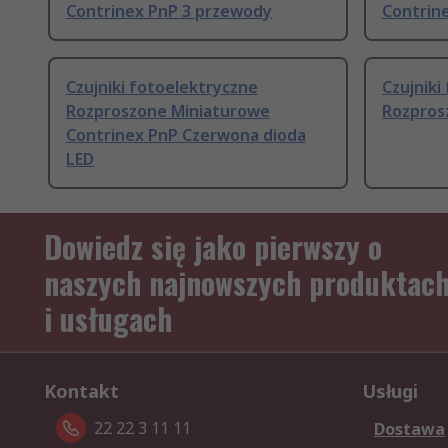
Contrinex PnP 3 przewody
Contrin
Czujniki fotoelektryczne
Czujniki
Rozproszone Miniaturowe
Rozpros
Contrinex PnP Czerwona dioda
LED
Dowiedz się jako pierwszy o
naszych najnowszych produktac
i usługach
Kontakt
Usługi
22 22 3 11 11
Dostawa