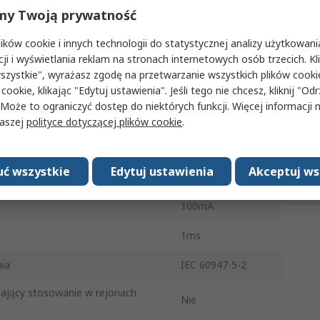
my Twoją prywatność
Łącze WE/WY
ków cookie i innych technologii do statystycznej analizy użytkowani
ie DC
30V dc
cji i wyświetlania reklam na stronach internetowych osób trzecich. Kl
szystkie", wyrażasz zgodę na przetwarzanie wszystkich plików cook
Czerwona dioda
 cookie, klikając "Edytuj ustawienia". Jeśli tego nie chcesz, kliknij "Od
LED
 Może to ograniczyć dostęp do niektórych funkcji. Więcej informacji
IP67
naszej
polityce dotyczącej plików cookie
.
tura robocza
-25°C
ć wszystkie
Edytuj ustawienia
Akceptuj ws
ratura robocza
65°C
100mA
1ms
ia
IEC 60947-5-2
zający stosowanie w rejonach
Nie