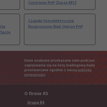
Contrinex PnP Złącze M12
Czujniki fotoelektryczne
tła
Rozproszone Blok Omron PnP
Złącze
Dane osobowe przekazane nam podczas
zapisywania się na listę mailingową będą
przetwarzane zgodnie z naszą
polityką
prywatności
.
O firmie RS
Grupa RS