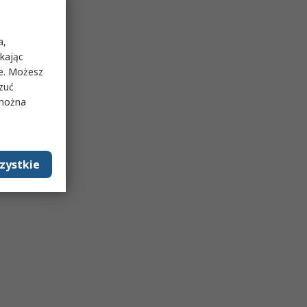
a,
ikając
ie. Możesz
rzuć
 można
zystkie