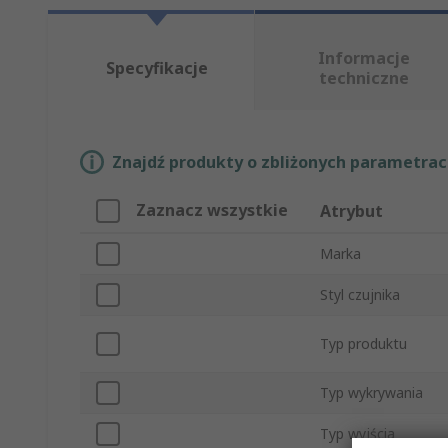
Informacje
Specyfikacje
techniczne
Znajdź produkty o zbliżonych parametrach
Zaznacz wszystkie
Atrybut
Marka
Styl czujnika
Typ produktu
Typ wykrywania
Typ wyjścia