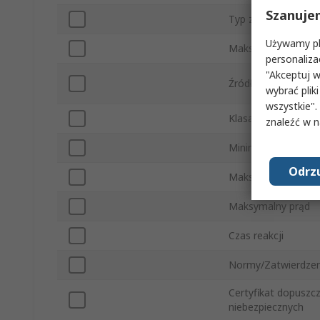
Szanuje
Typ złącza
Używamy pli
Maksymalne napięc
personaliza
"Akceptuj w
Źródło światła
wybrać pliki
wszystkie".
Klasa IP
znaleźć w 
Minimalna tempera
Odrzu
Maksymalna tempe
Maksymalny prąd
Czas reakcji
Normy/Zatwierdzen
Certyfikat dopuszc
niebezpiecznych