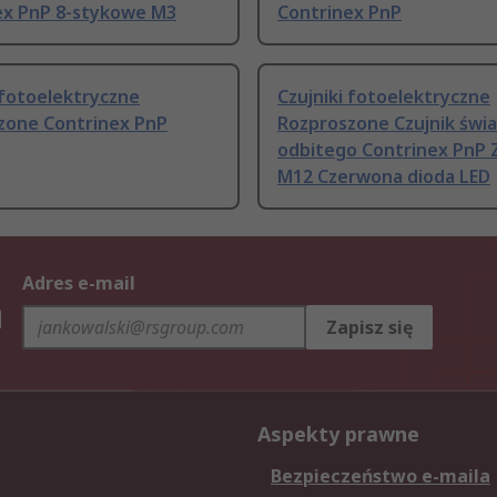
ex PnP 8-stykowe M3
Contrinex PnP
 fotoelektryczne
Czujniki fotoelektryczne
zone Contrinex PnP
Rozproszone Czujnik świa
odbitego Contrinex PnP 
M12 Czerwona dioda LED
Adres e-mail
h
Zapisz się
Aspekty prawne
Bezpieczeństwo e-maila