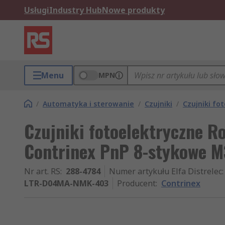
Usługi
Industry Hub
Nowe produkty
Menu
MPN
/
Automatyka i sterowanie
/
Czujniki
/
Czujniki fo
Czujniki fotoelektryczne R
Contrinex PnP 8-stykowe M
Nr art. RS
:
288-4784
Numer artykułu Elfa Distrelec
:
LTR-D04MA-NMK-403
Producent
:
Contrinex