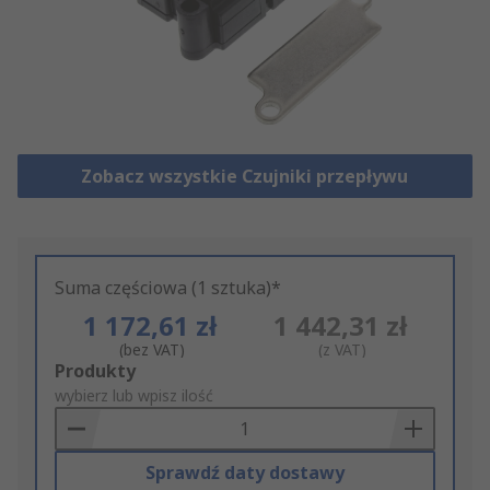
Zobacz wszystkie Czujniki przepływu
Suma częściowa (1 sztuka)*
1 172,61 zł
1 442,31 zł
(bez VAT)
(z VAT)
Add
Produkty
to
wybierz lub wpisz ilość
Basket
Sprawdź daty dostawy