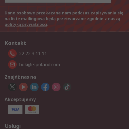
Dane osobowe przekazane nam podczas zapisywania się
na listę mailingową będą przetwarzane zgodnie z naszą
polityką prywatności
.
Kontakt
22 22 3 11 11
bok@rspoland.com
Znajdź nas na
Akceptujemy
Usługi