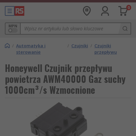
0
MPN
/
Automatyka i
/
Czujniki
/
Czujniki
sterowanie
przepływu
Honeywell Czujnik przepływu
powietrza AWM40000 Gaz suchy
1000cm³/s Wzmocnione