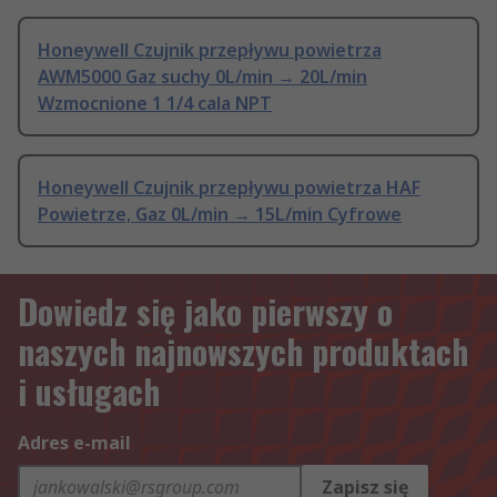
Honeywell Czujnik przepływu powietrza
AWM5000 Gaz suchy 0L/min → 20L/min
Wzmocnione 1 1/4 cala NPT
Honeywell Czujnik przepływu powietrza HAF
Powietrze, Gaz 0L/min → 15L/min Cyfrowe
Dowiedz się jako pierwszy o
naszych najnowszych produktach
i usługach
Adres e-mail
Zapisz się