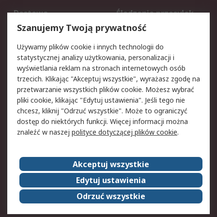
Dostawa
Śledzenie przesyłek
Reklamacje i zwroty
Rejestracja
Szanujemy Twoją prywatność
Pomoc
Używamy plików cookie i innych technologii do
statystycznej analizy użytkowania, personalizacji i
Aspekty prawne
wyświetlania reklam na stronach internetowych osób
trzecich. Klikając "Akceptuj wszystkie", wyrażasz zgodę na
Bezpieczeństwo e-
Polityka dotycząca
przetwarzanie wszystkich plików cookie. Możesz wybrać
maila
plików cookie
pliki cookie, klikając "Edytuj ustawienia". Jeśli tego nie
Polityka prywatności
Użytkowanie witryny
chcesz, kliknij "Odrzuć wszystkie". Może to ograniczyć
Zastrzeżenia prawne
Warunki Sprzedaży
dostęp do niektórych funkcji. Więcej informacji można
znaleźć w naszej
polityce dotyczącej plików cookie
.
O firmie RS
Akceptuj wszystkie
Grupa RS
Kontakt
O firmie RS
RS na świecie
Edytuj ustawienia
Kariera
Nagrody dla RS
Odrzuć wszystkie
ESG