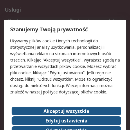
Usługi
Dostawa
Śledzenie przesyłek
Reklamacje i zwroty
Rejestracja
Szanujemy Twoją prywatność
Pomoc
Używamy plików cookie i innych technologii do
statystycznej analizy użytkowania, personalizacji i
Aspekty prawne
wyświetlania reklam na stronach internetowych osób
trzecich. Klikając "Akceptuj wszystkie", wyrażasz zgodę na
Bezpieczeństwo e-
Polityka dotycząca
przetwarzanie wszystkich plików cookie. Możesz wybrać
maila
plików cookie
pliki cookie, klikając "Edytuj ustawienia". Jeśli tego nie
Polityka prywatności
Użytkowanie witryny
chcesz, kliknij "Odrzuć wszystkie". Może to ograniczyć
Zastrzeżenia prawne
Warunki Sprzedaży
dostęp do niektórych funkcji. Więcej informacji można
znaleźć w naszej
polityce dotyczącej plików cookie
.
O firmie RS
Akceptuj wszystkie
Grupa RS
Kontakt
O firmie RS
RS na świecie
Edytuj ustawienia
Kariera
Nagrody dla RS