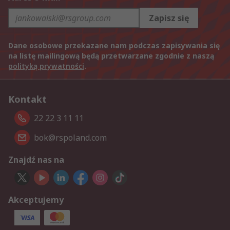
Zapisz się
Dane osobowe przekazane nam podczas zapisywania się
na listę mailingową będą przetwarzane zgodnie z naszą
polityką prywatności
.
Kontakt
22 22 3 11 11
bok@rspoland.com
Znajdź nas na
Akceptujemy