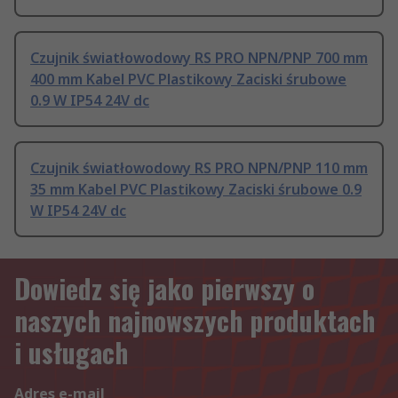
Czujnik światłowodowy RS PRO NPN/PNP 700 mm
400 mm Kabel PVC Plastikowy Zaciski śrubowe
0.9 W IP54 24V dc
Czujnik światłowodowy RS PRO NPN/PNP 110 mm
35 mm Kabel PVC Plastikowy Zaciski śrubowe 0.9
W IP54 24V dc
Dowiedz się jako pierwszy o
naszych najnowszych produktach
i usługach
Adres e-mail