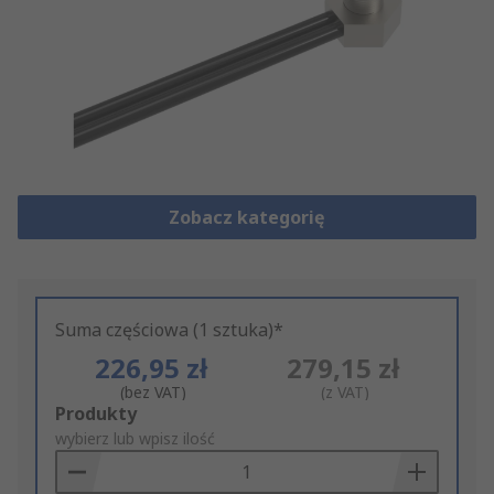
Zobacz kategorię
Suma częściowa (1 sztuka)*
226,95 zł
279,15 zł
(bez VAT)
(z VAT)
Add
Produkty
to
wybierz lub wpisz ilość
Basket