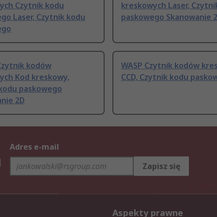
ych Czytnik kodu
kreskowych Laser, Czytni
go Laser, Czytnik kodu
paskowego Skanowanie 
ego
zytnik kodów
WASP Czytnik kodów kre
ych Kod kreskowy,
CCD, Czytnik kodu pasko
 kodu paskowego
nie 2D
Adres e-mail
h
Zapisz się
Aspekty prawne