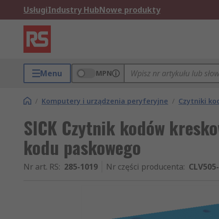
Usługi
Industry Hub
Nowe produkty
Menu
MPN
/
Komputery i urządzenia peryferyjne
/
Czytniki ko
SICK Czytnik kodów kresko
kodu paskowego
Nr art. RS
:
285-1019
Nr części producenta
:
CLV505-