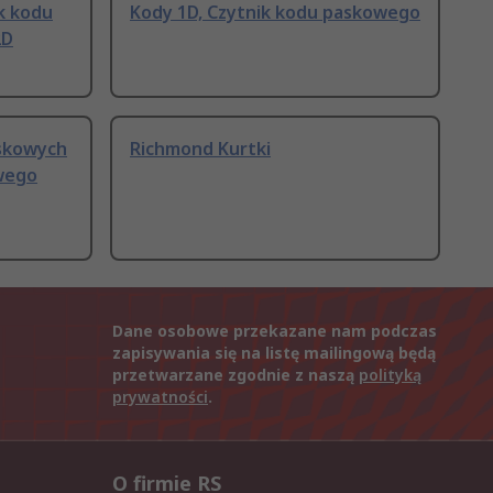
k kodu
Kody 1D, Czytnik kodu paskowego
2D
skowych
Richmond Kurtki
wego
Dane osobowe przekazane nam podczas
zapisywania się na listę mailingową będą
przetwarzane zgodnie z naszą
polityką
prywatności
.
O firmie RS