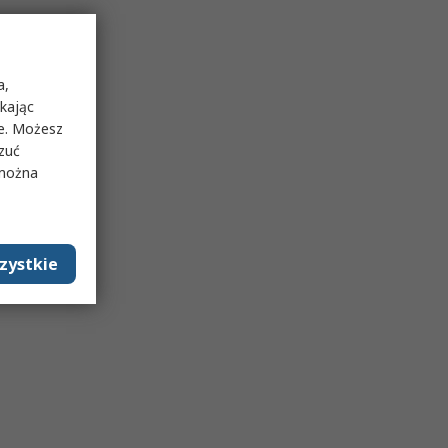
a,
ikając
ie. Możesz
rzuć
 można
zystkie