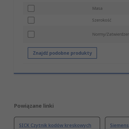
Masa
Szerokość
Normy/Zatwierdzen
Znajdź podobne produkty
Powiązane linki
SICK Czytnik kodów kreskowych
Siemens