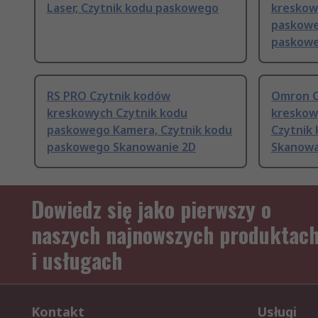
Laser, Czytnik kodu paskowego
kreskow
paskowe
paskow
RS PRO Czytnik kodów
Omron C
kreskowych Czytnik kodu
kreskow
paskowego Kamera, Czytnik kodu
Czytnik
paskowego Skanowanie 2D
Skanowa
Dowiedz się jako pierwszy o
naszych najnowszych produktac
i usługach
Kontakt
Usługi