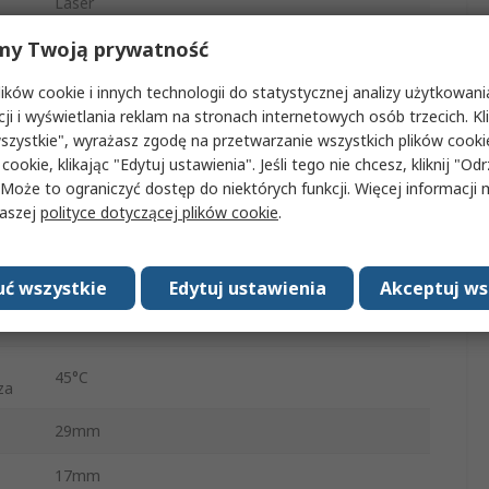
Laser
my Twoją prywatność
Nie
ków cookie i innych technologii do statystycznej analizy użytkowani
Nie
cji i wyświetlania reklam na stronach internetowych osób trzecich. Kl
szystkie", wyrażasz zgodę na przetwarzanie wszystkich plików cook
Szeregowa
 cookie, klikając "Edytuj ustawienia". Jeśli tego nie chcesz, kliknij "Od
 Może to ograniczyć dostęp do niektórych funkcji. Więcej informacji
Sygnał dźwiękowy, LED
naszej
polityce dotyczącej plików cookie
.
0°C
za
ć wszystkie
Edytuj ustawienia
Akceptuj ws
330mm
nia
45°C
za
29mm
17mm