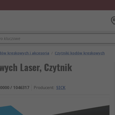
dów kreskowych i akcesoria
/
Czytniki kodów kreskowych
wych Laser, Czytnik
0000 / 1046317
Producent
:
SICK