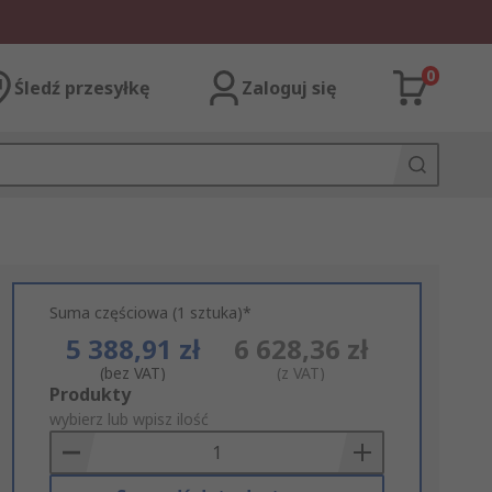
0
Śledź przesyłkę
Zaloguj się
Suma częściowa (1 sztuka)*
5 388,91 zł
6 628,36 zł
(bez VAT)
(z VAT)
Add
Produkty
to
wybierz lub wpisz ilość
Basket