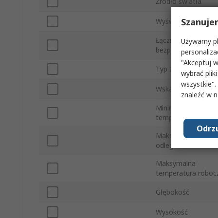
Źródło światła
Szanuje
Wyświetlacz LCD
Łączność
Używamy pli
bezprzewodowa
personaliza
"Akceptuj w
Typ złącza
wybrać pliki
wszystkie".
Wskazywanie
znaleźć w 
Minimalna
temperatura roboc
Odrzu
Maksymalna
odległość skanowa
Maksymalna
temperatura roboc
Głębokość
Wysokość