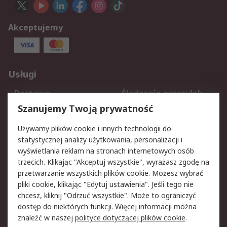
Akceptujemy
Usługi
Dostawa
Śledzenie przesyłek
Reklamacje i zwroty
Rejestracja
Szanujemy Twoją prywatność
Pomoc
Używamy plików cookie i innych technologii do
statystycznej analizy użytkowania, personalizacji i
Aspekty prawne
wyświetlania reklam na stronach internetowych osób
trzecich. Klikając "Akceptuj wszystkie", wyrażasz zgodę na
Bezpieczeństwo e-
Polityka dotycząca
przetwarzanie wszystkich plików cookie. Możesz wybrać
maila
plików cookie
pliki cookie, klikając "Edytuj ustawienia". Jeśli tego nie
Polityka prywatności
Użytkowanie witryny
chcesz, kliknij "Odrzuć wszystkie". Może to ograniczyć
Zastrzeżenia prawne
Warunki Sprzedaży
dostęp do niektórych funkcji. Więcej informacji można
znaleźć w naszej
polityce dotyczącej plików cookie
.