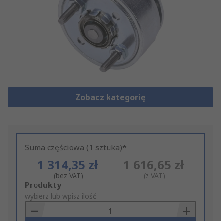
Zobacz kategorię
Suma częściowa (1 sztuka)*
1 314,35 zł
1 616,65 zł
(bez VAT)
(z VAT)
Add
Produkty
to
wybierz lub wpisz ilość
Basket