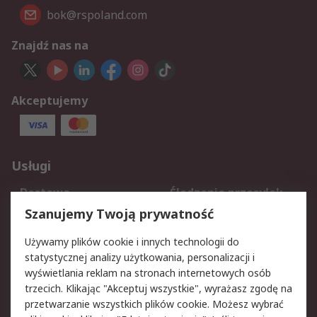
bok@rspoland.com
Znajdź nas na
Akceptujemy
Usługi
Dostawa
Śledzenie przesyłek
Reklamacje i zwroty
Rejestracja
Szanujemy Twoją prywatność
Pomoc
Używamy plików cookie i innych technologii do
statystycznej analizy użytkowania, personalizacji i
Aspekty prawne
wyświetlania reklam na stronach internetowych osób
trzecich. Klikając "Akceptuj wszystkie", wyrażasz zgodę na
Bezpieczeństwo e-
Polityka dotycząca
przetwarzanie wszystkich plików cookie. Możesz wybrać
maila
plików cookie