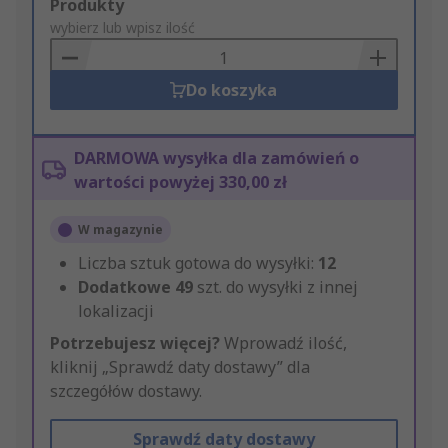
Add
Produkty
to
wybierz lub wpisz ilość
Basket
Do koszyka
DARMOWA wysyłka dla zamówień o
wartości powyżej 330,00 zł
W magazynie
Liczba sztuk gotowa do wysyłki:
12
Dodatkowe
49
szt. do wysyłki z innej
lokalizacji
Potrzebujesz więcej?
Wprowadź ilość,
kliknij „Sprawdź daty dostawy” dla
szczegółów dostawy.
Sprawdź daty dostawy