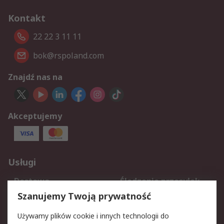
Kontakt
22 22 3 11 11
bok@rspoland.com
Znajdź nas na
Akceptujemy
Usługi
Dostawa
Śledzenie przesyłek
Reklamacje i zwroty
Rejestracja
Szanujemy Twoją prywatność
Pomoc
Używamy plików cookie i innych technologii do