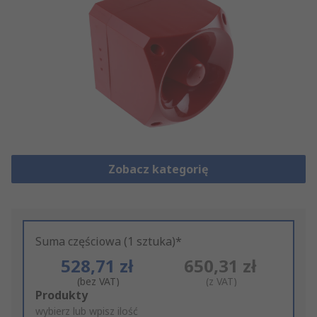
Zobacz kategorię
Suma częściowa (1 sztuka)*
528,71 zł
650,31 zł
(bez VAT)
(z VAT)
Add
Produkty
to
wybierz lub wpisz ilość