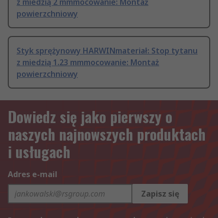
z miedzią 2 mmmocowanie: Montaż
powierzchniowy
Styk sprężynowy HARWINmateriał: Stop tytanu
z miedzią 1.23 mmmocowanie: Montaż
powierzchniowy
Dowiedz się jako pierwszy o
naszych najnowszych produktach
i usługach
Adres e-mail
Zapisz się