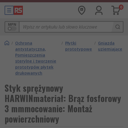
0
MPN
/
Ochrona
/
Płytki
/
Gniazda
antystatyczna,
prototypowe
uziemiające
Pomieszczenia
sterylne i tworzenie
prototypów płytek
drukowanych
Styk sprężynowy
HARWINmateriał: Brąz fosforowy
3 mmmocowanie: Montaż
powierzchniowy