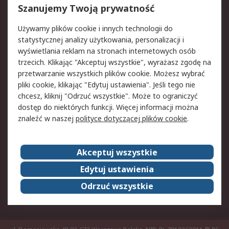
Reklamacje i zwroty
Rejestracja
Szanujemy Twoją prywatność
Pomoc
Używamy plików cookie i innych technologii do
statystycznej analizy użytkowania, personalizacji i
Aspekty prawne
wyświetlania reklam na stronach internetowych osób
trzecich. Klikając "Akceptuj wszystkie", wyrażasz zgodę na
Bezpieczeństwo e-
Polityka dotycząca
przetwarzanie wszystkich plików cookie. Możesz wybrać
maila
plików cookie
pliki cookie, klikając "Edytuj ustawienia". Jeśli tego nie
Polityka prywatności
Użytkowanie witryny
chcesz, kliknij "Odrzuć wszystkie". Może to ograniczyć
Zastrzeżenia prawne
Warunki Sprzedaży
dostęp do niektórych funkcji. Więcej informacji można
znaleźć w naszej
polityce dotyczącej plików cookie
.
O firmie RS
Akceptuj wszystkie
Grupa RS
Kontakt
O firmie RS
RS na świecie
Edytuj ustawienia
Kariera
Nagrody dla RS
Odrzuć wszystkie
ESG