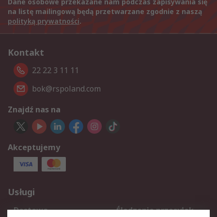
Dane osobowe przekazane nam podczas zapisywania się
na listę mailingową będą przetwarzane zgodnie z naszą
polityką prywatności
.
Kontakt
22 22 3 11 11
bok@rspoland.com
Znajdź nas na
Akceptujemy
Usługi
Dostawa
Śledzenie przesyłek