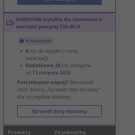
DARMOWA wysyłka dla zamówień o
wartości powyżej 330,00 zł
W magazynie
6
szt. do wysyłki z innej
lokalizacji
Dodatkowe
26
szt. dostępne
od
13 sierpnia 2026
Potrzebujesz więcej?
Wprowadź
ilość, kliknij „Sprawdź daty dostawy”
dla szczegółów dostawy.
Sprawdź daty dostawy
Produkty
Za jednostkę