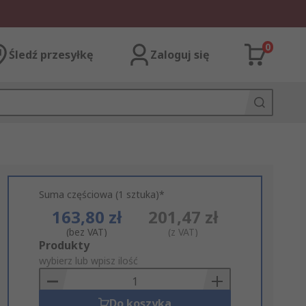
0
Śledź przesyłkę
Zaloguj się
Suma częściowa (1 sztuka)*
163,80 zł
201,47 zł
(bez VAT)
(z VAT)
Add
Produkty
to
wybierz lub wpisz ilość
Basket
Do koszyka