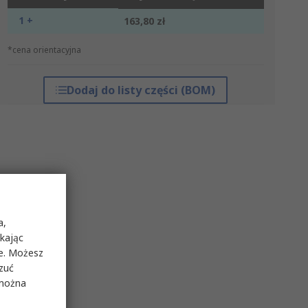
1 +
163,80 zł
*cena orientacyjna
Dodaj do listy części (BOM)
a,
ikając
ie. Możesz
rzuć
 można