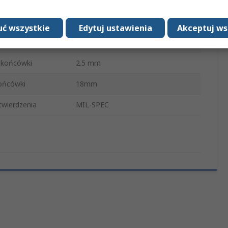
ktu
Grot lutowniczy ołówkowy
 z
WXPP
ć wszystkie
Edytuj ustawienia
Akceptuj ws
ówki
RTP
 końcówki
2.5 mm
ońcówki
18mm
wierdzenia
MIL-SPEC