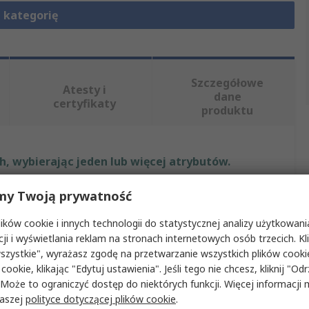
 kategorię
Szczegółowe
Atesty i
dane
certyfikaty
produktu
, wybierając jeden lub więcej atrybutów.
my Twoją prywatność
Wartość
ków cookie i innych technologii do statystycznej analizy użytkowani
Weller
cji i wyświetlania reklam na stronach internetowych osób trzecich. Kl
ońcówki
Nóż
szystkie", wyrażasz zgodę na przetwarzanie wszystkich plików cook
 cookie, klikając "Edytuj ustawienia". Jeśli tego nie chcesz, kliknij "Od
delu
RTP 025 K
 Może to ograniczyć dostęp do niektórych funkcji. Więcej informacji
naszej
polityce dotyczącej plików cookie
.