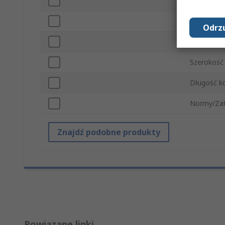
Typ produ
Do użytku
Odrzu
Seria końc
Szerokość
Długość k
Normy/Zat
Znajdź podobne produkty
Powiązane linki