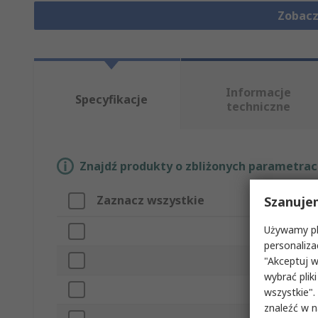
Zobacz
Informacje
Specyfikacje
techniczne
Znajdź produkty o zbliżonych parametrach
Zaznacz wszystkie
Szanuje
Atrybut
Używamy pli
Marka
personaliza
Kształt k
"Akceptuj w
wybrać pliki
Numer mo
wszystkie".
znaleźć w 