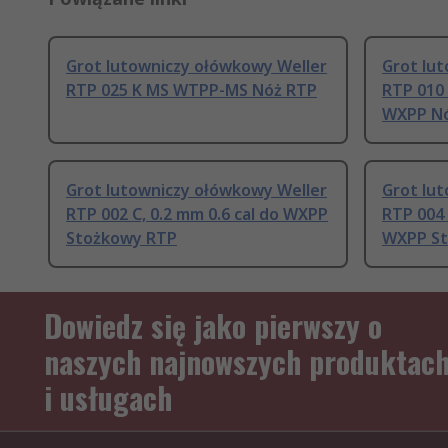
Grot lutowniczy ołówkowy Weller
Grot lu
RTP 025 K MS WTPP-MS Nóż RTP
RTP 010 
WXPP N
Grot lutowniczy ołówkowy Weller
Grot lu
RTP 002 C, 0.2 mm 0.6 cal do WXPP
RTP 004
Stożkowy RTP
WXPP St
Dowiedz się jako pierwszy o
naszych najnowszych produktac
i usługach