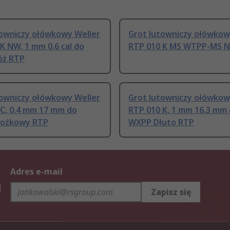
towniczy ołówkowy Weller
Grot lutowniczy ołówkow
K NW, 1 mm 0.6 cal do
RTP 010 K MS WTPP-MS N
óż RTP
towniczy ołówkowy Weller
Grot lutowniczy ołówkow
 C, 0.4 mm 17 mm do
RTP 010 K, 1 mm 16.3 mm
ożkowy RTP
WXPP Dłuto RTP
Adres e-mail
h
Zapisz się