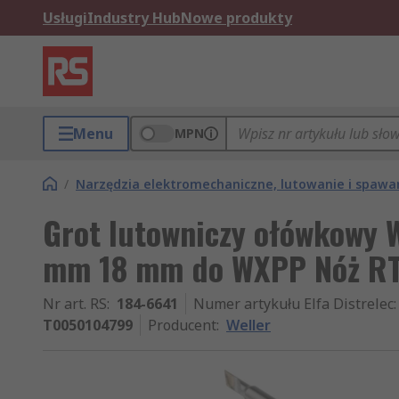
Usługi
Industry Hub
Nowe produkty
Menu
MPN
/
Narzędzia elektromechaniczne, lutowanie i spawa
Grot lutowniczy ołówkowy W
mm 18 mm do WXPP Nóż R
Nr art. RS
:
184-6641
Numer artykułu Elfa Distrelec
:
T0050104799
Producent
:
Weller