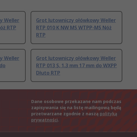
y Weller
Grot lutowniczy ołówkowy Weller
óż RTP
RTP 010 K NW MS WTPP-MS Nóż
RTP
y Weller
Grot lutowniczy ołówkowy Weller
 do
RTP 013 S, 1.3 mm 17 mm do WXPP
Dłuto RTP
Dane osobowe przekazane nam podczas
zapisywania się na listę mailingową będą
przetwarzane zgodnie z naszą
polityką
prywatności
.