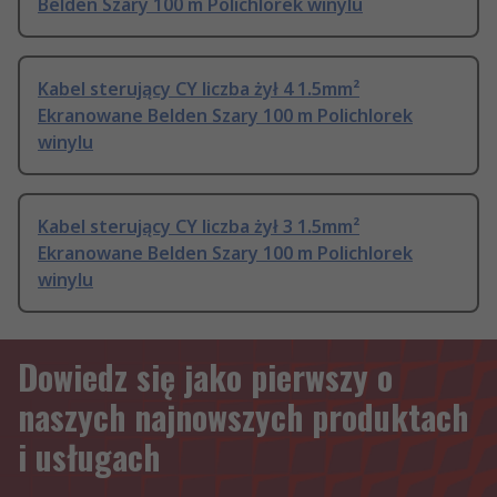
Belden Szary 100 m Polichlorek winylu
Kabel sterujący CY liczba żył 4 1.5mm²
Ekranowane Belden Szary 100 m Polichlorek
winylu
Kabel sterujący CY liczba żył 3 1.5mm²
Ekranowane Belden Szary 100 m Polichlorek
winylu
Dowiedz się jako pierwszy o
naszych najnowszych produktach
i usługach