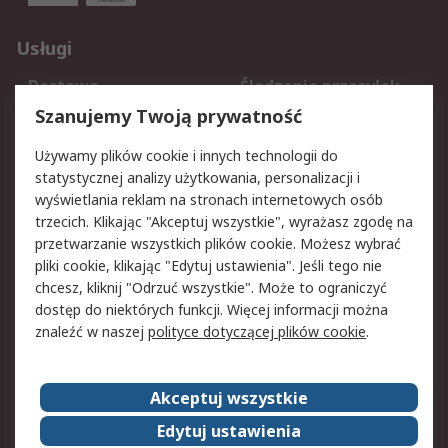
Usługi
Dostawa
Śledzenie przesyłek
Reklamacje i zwroty
Rejestracja
Szanujemy Twoją prywatność
Pomoc
Używamy plików cookie i innych technologii do
statystycznej analizy użytkowania, personalizacji i
Aspekty prawne
wyświetlania reklam na stronach internetowych osób
trzecich. Klikając "Akceptuj wszystkie", wyrażasz zgodę na
Bezpieczeństwo e-
Polityka dotycząca
przetwarzanie wszystkich plików cookie. Możesz wybrać
maila
plików cookie
pliki cookie, klikając "Edytuj ustawienia". Jeśli tego nie
Polityka prywatności
Użytkowanie witryny
chcesz, kliknij "Odrzuć wszystkie". Może to ograniczyć
Zastrzeżenia prawne
Warunki Sprzedaży
dostęp do niektórych funkcji. Więcej informacji można
znaleźć w naszej
polityce dotyczącej plików cookie
.
O firmie RS
Akceptuj wszystkie
Grupa RS
Kontakt
O firmie RS
RS na świecie
Edytuj ustawienia