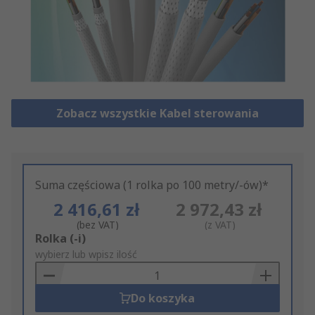
Zobacz wszystkie Kabel sterowania
Suma częściowa (1 rolka po 100 metry/-ów)*
2 416,61 zł
2 972,43 zł
(bez VAT)
(z VAT)
Add
Rolka (-i)
to
wybierz lub wpisz ilość
Basket
Do koszyka