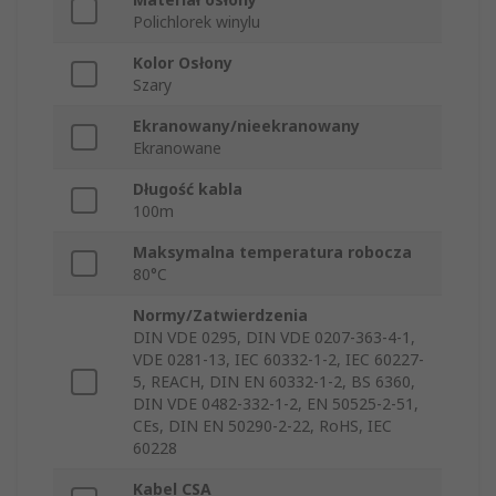
Polichlorek winylu
Kolor Osłony
Szary
Ekranowany/nieekranowany
Ekranowane
Długość kabla
100m
Maksymalna temperatura robocza
80°C
Normy/Zatwierdzenia
DIN VDE 0295, DIN VDE 0207‐363‐4‐1,
VDE 0281‐13, IEC 60332‐1‐2, IEC 60227‐
5, REACH, DIN EN 60332‐1‐2, BS 6360,
DIN VDE 0482‐332‐1‐2, EN 50525‐2‐51,
CEs, DIN EN 50290‐2‐22, RoHS, IEC
60228
Kabel CSA