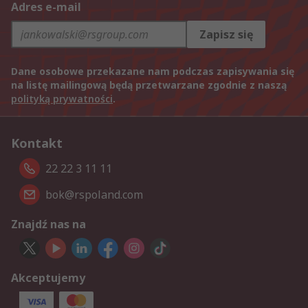
Adres e-mail
Zapisz się
Dane osobowe przekazane nam podczas zapisywania się
na listę mailingową będą przetwarzane zgodnie z naszą
polityką prywatności
.
Kontakt
22 22 3 11 11
bok@rspoland.com
Znajdź nas na
Akceptujemy