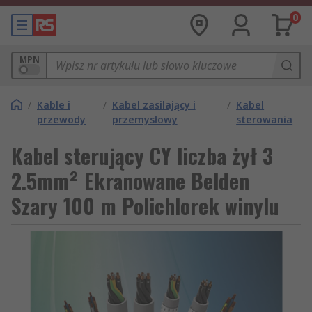
0
MPN
/
Kable i
/
Kabel zasilający i
/
Kabel
przewody
przemysłowy
sterowania
Kabel sterujący CY liczba żył 3
2.5mm² Ekranowane Belden
Szary 100 m Polichlorek winylu