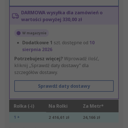
DARMOWA wysyłka dla zamówień o
wartości powyżej 330,00 zł
W magazynie
Dodatkowe
1
szt. dostępne od
10
sierpnia 2026
Potrzebujesz więcej?
Wprowadź ilość,
kliknij „Sprawdź daty dostawy” dla
szczegółów dostawy.
Sprawdź daty dostawy
Rolka (-i)
Na Rolki
Za Metr*
1 +
2 416,61 zł
24,166 zł