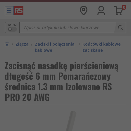
0
MPN
/
Złącza
/
Zaciski i połączenia
/
Końcówki kablowe
kablowe
zaciskane
Zacisnąć nasadkę pierścieniową
długość 6 mm Pomarańczowy
średnica 1.3 mm Izolowane RS
PRO 20 AWG