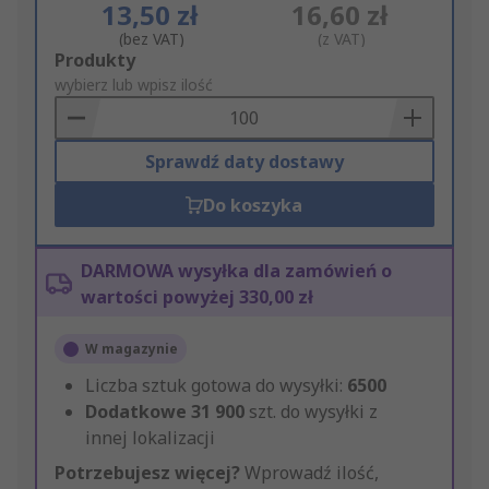
13,50 zł
16,60 zł
(bez VAT)
(z VAT)
Add
Produkty
to
wybierz lub wpisz ilość
Basket
Sprawdź daty dostawy
Do koszyka
DARMOWA wysyłka dla zamówień o
wartości powyżej 330,00 zł
W magazynie
Liczba sztuk gotowa do wysyłki:
6500
Dodatkowe
31 900
szt. do wysyłki z
innej lokalizacji
Potrzebujesz więcej?
Wprowadź ilość,