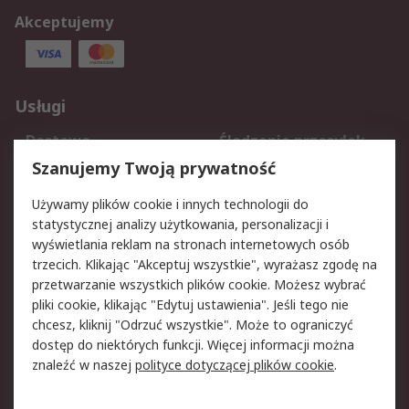
Akceptujemy
Usługi
Dostawa
Śledzenie przesyłek
Reklamacje i zwroty
Rejestracja
Szanujemy Twoją prywatność
Pomoc
Używamy plików cookie i innych technologii do
statystycznej analizy użytkowania, personalizacji i
Aspekty prawne
wyświetlania reklam na stronach internetowych osób
trzecich. Klikając "Akceptuj wszystkie", wyrażasz zgodę na
Bezpieczeństwo e-
Polityka dotycząca
przetwarzanie wszystkich plików cookie. Możesz wybrać
maila
plików cookie
pliki cookie, klikając "Edytuj ustawienia". Jeśli tego nie
Polityka prywatności
Użytkowanie witryny
chcesz, kliknij "Odrzuć wszystkie". Może to ograniczyć
Zastrzeżenia prawne
Warunki Sprzedaży
dostęp do niektórych funkcji. Więcej informacji można
znaleźć w naszej
polityce dotyczącej plików cookie
.
O firmie RS