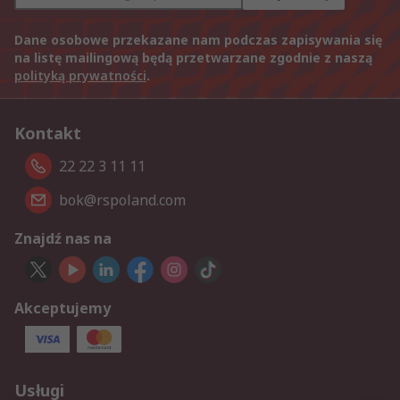
Dane osobowe przekazane nam podczas zapisywania się
na listę mailingową będą przetwarzane zgodnie z naszą
polityką prywatności
.
Kontakt
22 22 3 11 11
bok@rspoland.com
Znajdź nas na
Akceptujemy
Usługi