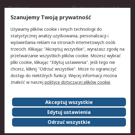
Dostawa
Śledzenie przesyłek
Reklamacje i zwroty
Rejestracja
Szanujemy Twoją prywatność
Pomoc
Używamy plików cookie i innych technologii do
statystycznej analizy użytkowania, personalizacji i
Aspekty prawne
wyświetlania reklam na stronach internetowych osób
trzecich. Klikając "Akceptuj wszystkie", wyrażasz zgodę na
Bezpieczeństwo e-
Polityka dotycząca
przetwarzanie wszystkich plików cookie. Możesz wybrać
maila
plików cookie
pliki cookie, klikając "Edytuj ustawienia". Jeśli tego nie
Polityka prywatności
Użytkowanie witryny
chcesz, kliknij "Odrzuć wszystkie". Może to ograniczyć
Zastrzeżenia prawne
Warunki Sprzedaży
dostęp do niektórych funkcji. Więcej informacji można
znaleźć w naszej
polityce dotyczącej plików cookie
.
O firmie RS
Akceptuj wszystkie
Grupa RS
Kontakt
O firmie RS
RS na świecie
Edytuj ustawienia
Kariera
Nagrody dla RS
Odrzuć wszystkie
ESG