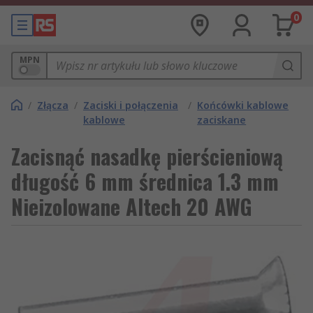
0
MPN
/
Złącza
/
Zaciski i połączenia
/
Końcówki kablowe
kablowe
zaciskane
Zacisnąć nasadkę pierścieniową
długość 6 mm średnica 1.3 mm
Nieizolowane Altech 20 AWG