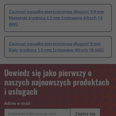
Zacisnąć nasadkę pierścieniową długość 9.9 mm
Niebieski średnica 3.3 mm Izolowane Altech 14
AWG
Zacisnąć nasadkę pierścieniową długość 8 mm
Biały średnica 1.5 mm Izolowane Altech 18 AWG
Dowiedz się jako pierwszy o
naszych najnowszych produktach
i usługach
Adres e-mail
Zapisz się