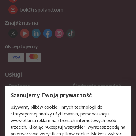
bok@rspoland.com
Znajdź nas na
Akceptujemy
Usługi
Dostawa
Śledzenie przesyłek
Reklamacje i zwroty
Rejestracja
Szanujemy Twoją prywatność
Pomoc
Używamy plików cookie i innych technologii do
statystycznej analizy użytkowania, personalizacji i
Aspekty prawne
wyświetlania reklam na stronach internetowych osób
trzecich. Klikając "Akceptuj wszystkie", wyrażasz zgodę na
Bezpieczeństwo e-
Polityka dotycząca
przetwarzanie wszystkich plików cookie. Możesz wybrać