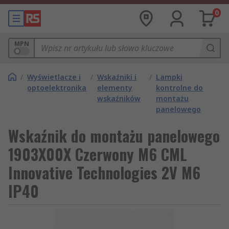
0
MPN
/
Wyświetlacze i
/
Wskaźniki i
/
Lampki
optoelektronika
elementy
kontrolne do
wskaźników
montażu
panelowego
Wskaźnik do montażu panelowego
1903X00X Czerwony M6 CML
Innovative Technologies 2V M6
IP40