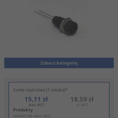
Zobacz kategorię
Suma częściowa (1 sztuka)*
15,11 zł
18,59 zł
(bez VAT)
(z VAT)
Add
Produkty
to
wybierz lub wpisz ilość