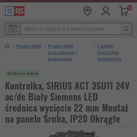
0
MPN
/
Przełączniki
/
Przełączniki
/
Lampki
przyciskowe i
kontrolne
podzespoły
kompletne
RS Better World
Kontrolka, SIRIUS ACT 3SU11 24V
ac/dc Biały Siemens LED
średnica wycięcia 22 mm Montaż
na panelu Śruba, IP20 Okrągłe