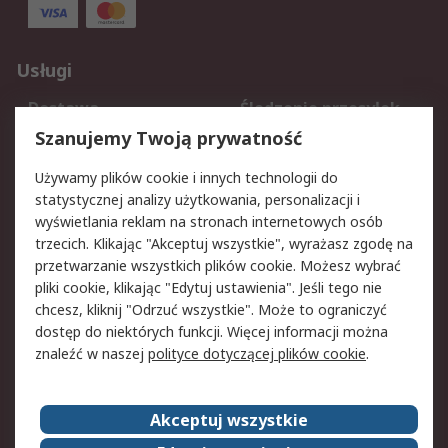
Usługi
Dostawa
Śledzenie przesyłek
Reklamacje i zwroty
Rejestracja
Szanujemy Twoją prywatność
Pomoc
Używamy plików cookie i innych technologii do
statystycznej analizy użytkowania, personalizacji i
Aspekty prawne
wyświetlania reklam na stronach internetowych osób
trzecich. Klikając "Akceptuj wszystkie", wyrażasz zgodę na
Bezpieczeństwo e-
Polityka dotycząca
przetwarzanie wszystkich plików cookie. Możesz wybrać
maila
plików cookie
pliki cookie, klikając "Edytuj ustawienia". Jeśli tego nie
Polityka prywatności
Użytkowanie witryny
chcesz, kliknij "Odrzuć wszystkie". Może to ograniczyć
Zastrzeżenia prawne
Warunki Sprzedaży
dostęp do niektórych funkcji. Więcej informacji można
znaleźć w naszej
polityce dotyczącej plików cookie
.
O firmie RS
Akceptuj wszystkie
Grupa RS
Kontakt