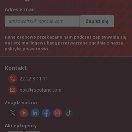
Adres e-mail
Zapisz się
Dane osobowe przekazane nam podczas zapisywania się
na listę mailingową będą przetwarzane zgodnie z naszą
polityką prywatności
.
Kontakt
22 22 3 11 11
bok@rspoland.com
Znajdź nas na
Akceptujemy