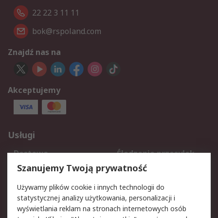
22 22 3 11 11
bok@rspoland.com
Znajdź nas na
Akceptujemy
Usługi
Dostawa
Śledzenie przesyłek
Reklamacje i zwroty
Rejestracja
Szanujemy Twoją prywatność
Pomoc
Używamy plików cookie i innych technologii do
statystycznej analizy użytkowania, personalizacji i
Aspekty prawne
wyświetlania reklam na stronach internetowych osób