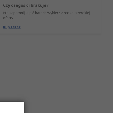
Czy czegoś ci brakuje?
Nie zapomnij kupić baterii! Wybierz z naszej szerokiej
oferty.
Kup teraz