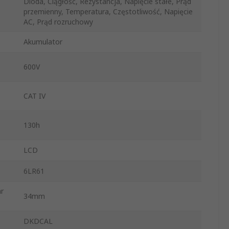
Dioda, Ciągłość, Rezystancja, Napięcie stałe, Prąd
przemienny, Temperatura, Częstotliwość, Napięcie
AC, Prąd rozruchowy
Akumulator
600V
CAT IV
130h
LCD
6LR61
r
34mm
DKDCAL