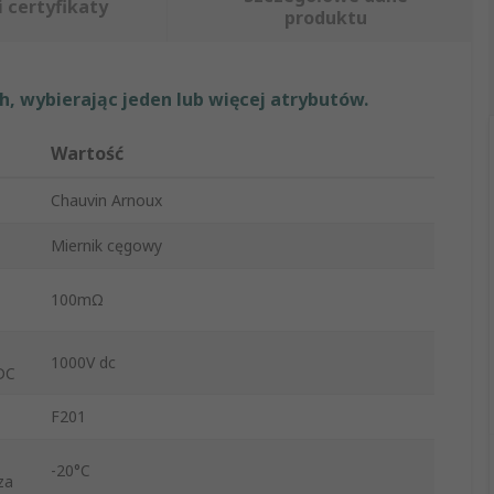
i certyfikaty
produktu
, wybierając jeden lub więcej atrybutów.
Wartość
Chauvin Arnoux
Miernik cęgowy
100mΩ
1000V dc
DC
F201
-20°C
za