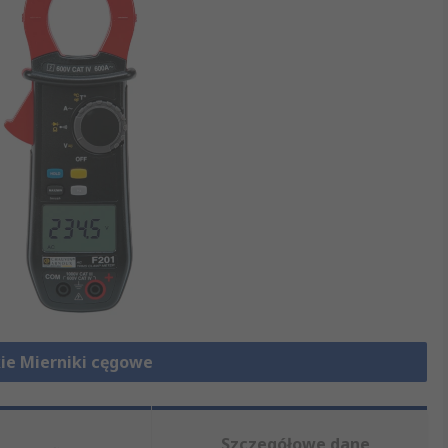
ie Mierniki cęgowe
Szczegółowe dane