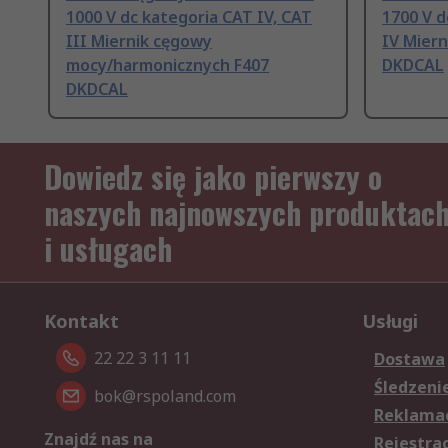
1000 V dc kategoria CAT IV, CAT
1700 V d
III Miernik cęgowy
IV Mier
mocy/harmonicznych F407
DKDCAL
DKDCAL
Dowiedz się jako pierwszy o
naszych najnowszych produktac
i usługach
Kontakt
Usługi
22 22 3 11 11
Dostawa
Śledzeni
bok@rspoland.com
Reklamac
Znajdź nas na
Rejestra