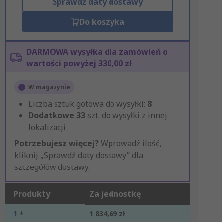
Sprawdź daty dostawy
Do koszyka
DARMOWA wysyłka dla zamówień o
wartości powyżej 330,00 zł
W magazynie
Liczba sztuk gotowa do wysyłki:
8
Dodatkowe
33
szt. do wysyłki z innej
lokalizacji
Potrzebujesz więcej?
Wprowadź ilość,
kliknij „Sprawdź daty dostawy” dla
szczegółów dostawy.
Produkty
Za jednostkę
1 +
1 834,69 zł