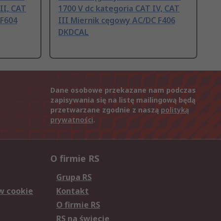
II, CAT
1700 V dc kategoria CAT IV, CAT
 F604
III Miernik cęgowy AC/DC F406
DKDCAL
Dane osobowe przekazane nam podczas
zapisywania się na listę mailingową będą
przetwarzane zgodnie z naszą
polityką
prywatności
.
O firmie RS
Grupa RS
w cookie
Kontakt
O firmie RS
RS na świecie