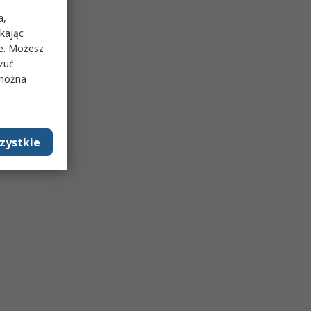
a,
ikając
ie. Możesz
rzuć
 można
zystkie