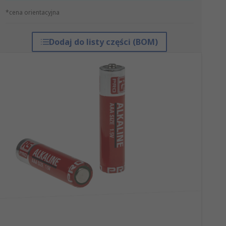
*cena orientacyjna
Dodaj do listy części (BOM)