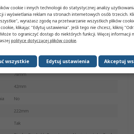
ków cookie i innych technologii do statystycznej analizy użytkowani
±1 % rdg + 3 Digits
cji i wyświetlania reklam na stronach internetowych osób trzecich. Kl
szystkie", wyrażasz zgodę na przetwarzanie wszystkich plików cook
 cookie, klikając "Edytuj ustawienia". Jeśli tego nie chcesz, kliknij "Od
0.01 V dc
 Może to ograniczyć dostęp do niektórych funkcji. Więcej informacji
naszej
polityce dotyczącej plików cookie
.
55°C
za
ć wszystkie
Edytuj ustawienia
Akceptuj ws
340g
78mm
42mm
ia
No
222mm
Tak