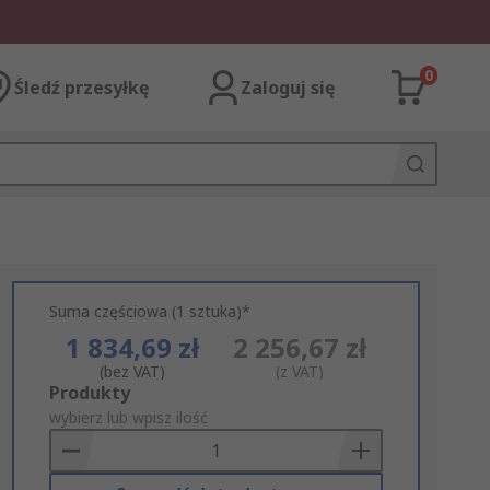
0
Śledź przesyłkę
Zaloguj się
Suma częściowa (1 sztuka)*
1 834,69 zł
2 256,67 zł
(bez VAT)
(z VAT)
Add
Produkty
to
wybierz lub wpisz ilość
Basket