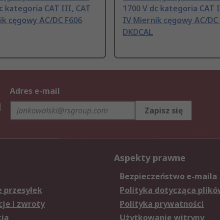
c kategoria CAT III, CAT
1700 V dc kategoria CAT I
nik cęgowy AC/DC F606
IV Miernik cęgowy AC/DC
DKDCAL
Adres e-mail
h
Zapisz się
Aspekty prawne
Bezpieczeństwo e-maila
e przesyłek
Polityka dotycząca plikó
je i zwroty
Polityka prywatności
cja
Użytkowanie witryny