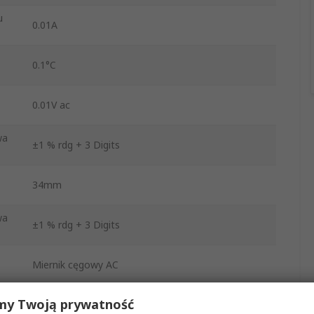
u
0.01A
0.1°C
0.01V ac
wa
±1 % rdg + 3 Digits
34mm
wa
±1 % rdg + 3 Digits
Miernik cęgowy AC
my Twoją prywatność
±1 % rdg + 3 Digits