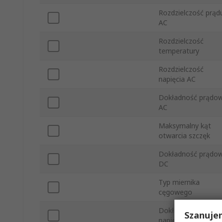
Rozdzielczość prąd
AC
Rozdzielczość
temperatury
Rozdzielczość
napięcia AC
Dokładność prądo
AC
Maksymalny kąt
otwarcia szczęk
Dokładność prądo
DC
Typ miernika
cęgowego
Dokładność
Szanuje
napięciowa DC