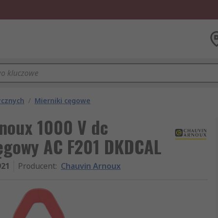
ycznych
/
Mierniki cęgowe
noux 1000 V dc
cęgowy AC F201 DKDCAL
921
Producent
:
Chauvin Arnoux