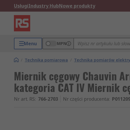
Usługi
Industry Hub
Nowe produkty
Menu
MPN
/
Technika pomiarowa
/
Technika pomiarów elektr
Miernik cęgowy Chauvin Ar
kategoria CAT IV Miernik 
Nr art. RS
:
766-2703
Nr części producenta
:
P01120