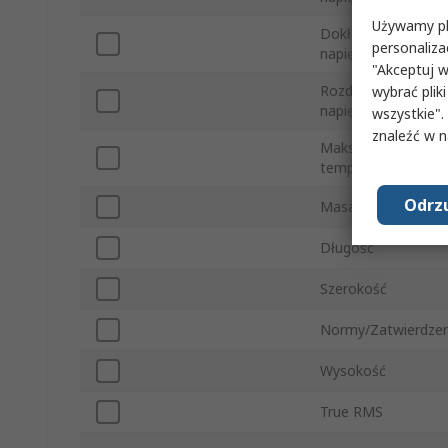
Używamy pli
Dokładność
personaliza
napięciowa AC
"Akceptuj w
Rozdzielczość
wybrać pliki
napięcia DC
wszystkie".
znaleźć w 
Maksymalna
temperatura roboc
Odrzu
Masa
Długość
Szerokość
Normy/Zatwierdzen
Wysokość
True RMS