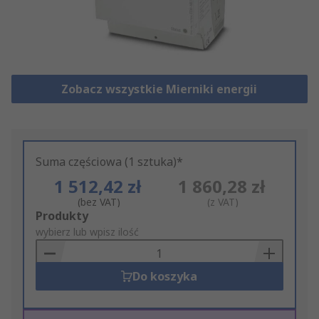
Zobacz wszystkie Mierniki energii
Suma częściowa (1 sztuka)*
1 512,42 zł
1 860,28 zł
(bez VAT)
(z VAT)
Add
Produkty
to
wybierz lub wpisz ilość
Basket
Do koszyka