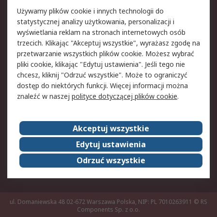
Pomoc
Używamy plików cookie i innych technologii do
statystycznej analizy użytkowania, personalizacji i
Aspekty prawne
wyświetlania reklam na stronach internetowych osób
trzecich. Klikając "Akceptuj wszystkie", wyrażasz zgodę na
Bezpieczeństwo e-
Polityka dotycząca
przetwarzanie wszystkich plików cookie. Możesz wybrać
maila
plików cookie
pliki cookie, klikając "Edytuj ustawienia". Jeśli tego nie
Polityka prywatności
Użytkowanie witryny
chcesz, kliknij "Odrzuć wszystkie". Może to ograniczyć
Zastrzeżenia prawne
Warunki Sprzedaży
dostęp do niektórych funkcji. Więcej informacji można
znaleźć w naszej
polityce dotyczącej plików cookie
.
O firmie RS
Akceptuj wszystkie
Grupa RS
Kontakt
O firmie RS
RS na świecie
Edytuj ustawienia
Kariera
Nagrody dla RS
Odrzuć wszystkie
ESG
ul. Domaniewska 48 02-672 Warszawa Polska, NIP: PL 7010263911
© RS
Components Sp. z o.o.