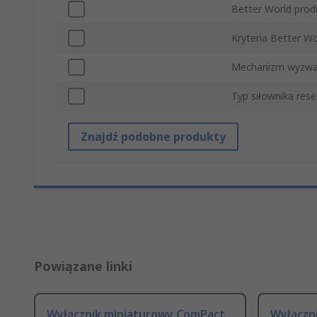
Better World prod
Kryteria Better Wo
Mechanizm wyzwa
Typ siłownika res
Znajdź podobne produkty
Powiązane linki
Wyłącznik miniaturowy ComPact
Wyłączn