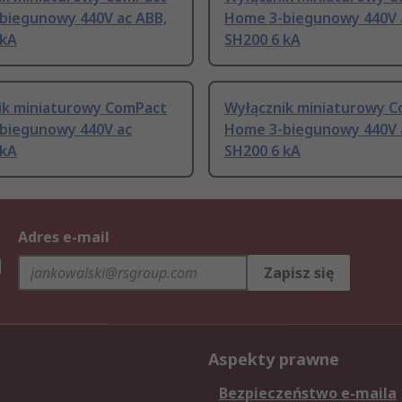
biegunowy 440V ac ABB,
Home 3-biegunowy 440V 
 kA
SH200 6 kA
ik miniaturowy ComPact
Wyłącznik miniaturowy 
biegunowy 440V ac
Home 3-biegunowy 440V 
 kA
SH200 6 kA
Adres e-mail
h
Zapisz się
Aspekty prawne
Bezpieczeństwo e-maila