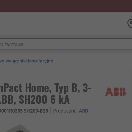
e wyłączniki instalacyjne
Pact Home, Typ B, 3-
ABB, SH200 6 kA
3001R0205 SH203-B20
Producent
:
ABB