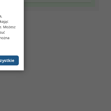
a,
ikając
ie. Możesz
rzuć
 można
zystkie