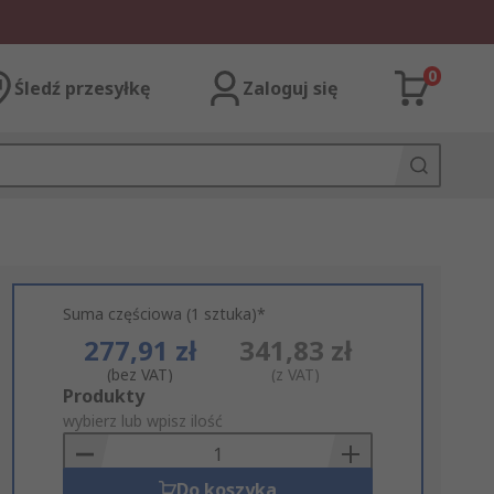
0
Śledź przesyłkę
Zaloguj się
Suma częściowa (1 sztuka)*
277,91 zł
341,83 zł
(bez VAT)
(z VAT)
Add
Produkty
to
wybierz lub wpisz ilość
Basket
Do koszyka