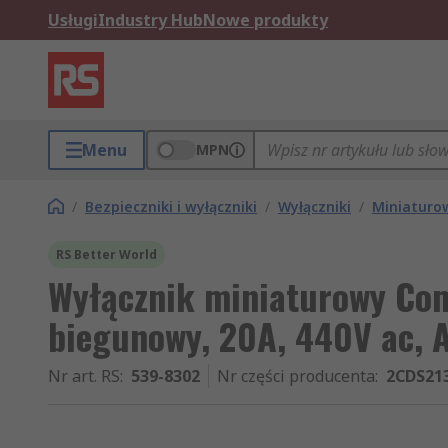
Usługi
Industry Hub
Nowe produkty
Menu
MPN
/
Bezpieczniki i wyłączniki
/
Wyłączniki
/
Miniaturow
RS Better World
Wyłącznik miniaturowy Com
biegunowy, 20A, 440V ac, 
Nr art. RS
:
539-8302
Nr części producenta
:
2CDS21