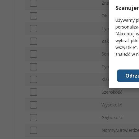
Znamionowe napię
Szanuje
Obciążalność wyłą
Używamy pli
personaliza
Typ montażu
"Akceptuj w
wybrać pliki
Zakres
wszystkie".
Seria
znaleźć w 
Typ złącza
Odrzu
Klasa IP
Szerokość
Wysokość
Głębokość
Normy/Zatwierdze