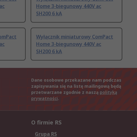
ac
Home 3-biegunowy 440V ac
SH200 6 kA
ComPact
Wyłącznik miniaturowy ComPact
ac
Home 3-biegunowy 440V ac
SH200 6 kA
Dane osobowe przekazane nam podczas
zapisywania się na listę mailingową będą
przetwarzane zgodnie z naszą
polityką
prywatności
.
O firmie RS
Grupa RS