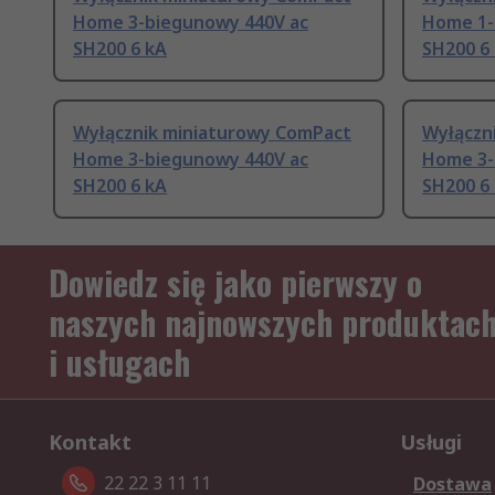
Home 3-biegunowy 440V ac
Home 1-
SH200 6 kA
SH200 6
Wyłącznik miniaturowy ComPact
Wyłączn
Home 3-biegunowy 440V ac
Home 3-
SH200 6 kA
SH200 6
Dowiedz się jako pierwszy o
naszych najnowszych produktac
i usługach
Kontakt
Usługi
22 22 3 11 11
Dostawa