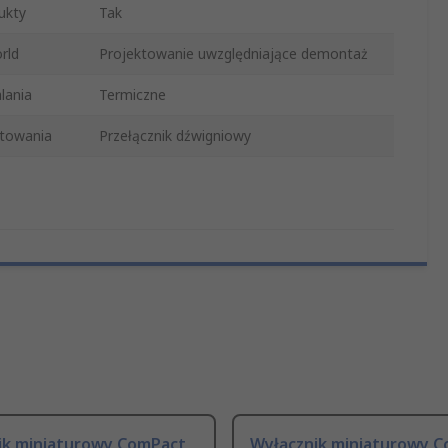
ukty
Tak
rld
Projektowanie uwzględniające demontaż
lania
Termiczne
etowania
Przełącznik dźwigniowy
ik miniaturowy ComPact
Wyłącznik miniaturowy 