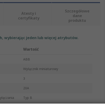
Szczegółowe
Atesty i
dane
certyfikaty
produktu
, wybierając jeden lub więcej atrybutów.
Wartość
ABB
Wyłącznik miniaturowy
3
20A
yłączania
Typ B