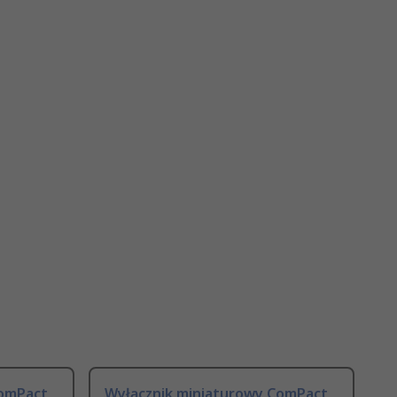
ComPact
Wyłącznik miniaturowy ComPact