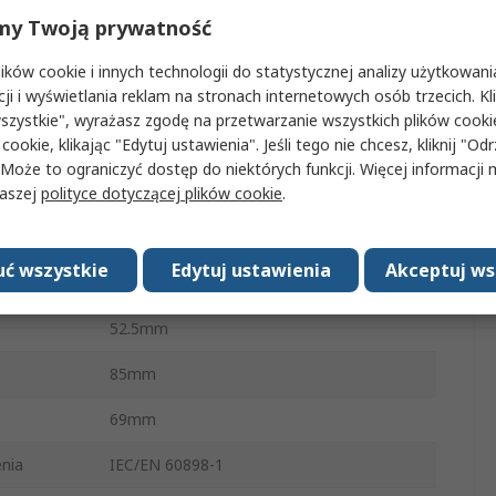
cie AC
440V ac
my Twoją prywatność
cznika
6kA
ków cookie i innych technologii do statystycznej analizy użytkowani
cji i wyświetlania reklam na stronach internetowych osób trzecich. Kl
Szyna DIN
szystkie", wyrażasz zgodę na przetwarzanie wszystkich plików cook
 cookie, klikając "Edytuj ustawienia". Jeśli tego nie chcesz, kliknij "Od
ComPact Home
 Może to ograniczyć dostęp do niektórych funkcji. Więcej informacji
SH200
naszej
polityce dotyczącej plików cookie
.
Śruba
ć wszystkie
Edytuj ustawienia
Akceptuj ws
IP20
52.5mm
85mm
69mm
nia
IEC/EN 60898-1