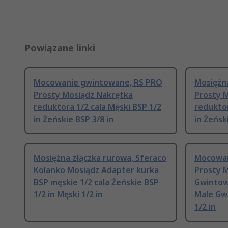
Powiązane linki
Mocowanie gwintowane, RS PRO
Mosiężn
Prosty Mosiądz Nakrętka
Prosty 
reduktora 1/2 cala Męski BSP 1/2
reduktor
in Żeńskie BSP 3/8 in
in Żeńsk
Mosiężna złączka rurowa, Sferaco
Mocowan
Kolanko Mosiądz Adapter kurka
Prosty 
BSP męskie 1/2 cala Żeńskie BSP
Gwintowa
1/2 in Męski 1/2 in
Male Gw
1/2 in