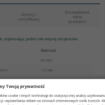
Szczegółowe
Atesty i
dane
certyfikaty
produktu
, wybierając jeden lub więcej atrybutów.
Wartość
RS PRO
nia A
1/2 cala
tu
Mocowanie gwintowane
my Twoją prywatność
ocowania
Prosty
ków cookie i innych technologii do statystycznej analizy użytkowani
ania
Nakrętka reduktora
cji i wyświetlania reklam na stronach internetowych osób trzecich. Kl