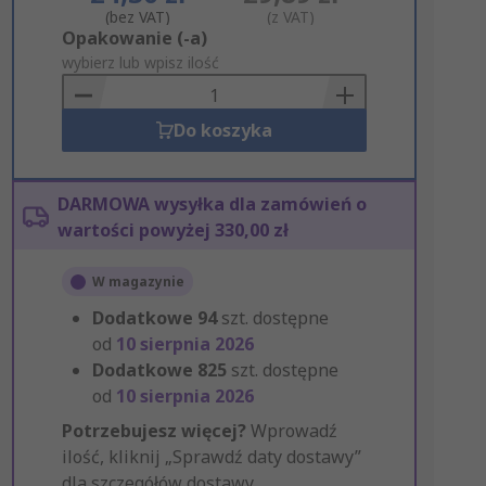
(bez VAT)
(z VAT)
Add
Opakowanie (-a)
to
wybierz lub wpisz ilość
Basket
Do koszyka
DARMOWA wysyłka dla zamówień o
wartości powyżej 330,00 zł
W magazynie
Dodatkowe
94
szt. dostępne
od
10 sierpnia 2026
Dodatkowe
825
szt. dostępne
od
10 sierpnia 2026
Potrzebujesz więcej?
Wprowadź
ilość, kliknij „Sprawdź daty dostawy”
dla szczegółów dostawy.