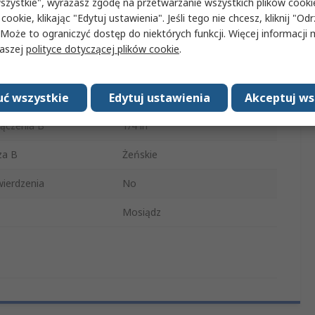
szystkie", wyrażasz zgodę na przetwarzanie wszystkich plików cook
e połączenie A
BSP
 cookie, klikając "Edytuj ustawienia". Jeśli tego nie chcesz, kliknij "Od
 Może to ograniczyć dostęp do niektórych funkcji. Więcej informacji
ączenia A
1/2 in
naszej
polityce dotyczącej plików cookie
.
za A
Męski
ć wszystkie
Edytuj ustawienia
Akceptuj ws
e połączenie B
BSP
ączenia B
1/4 in
za B
Żeńskie
ierdzenia
No
Mosiądz