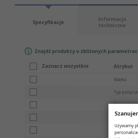
Informacje
Specyfikacje
techniczne
Znajdź produkty o zbliżonych parametrach
Zaznacz wszystkie
Atrybut
Marka
Typ połącze
Typ produk
Szanuje
Kierunek m
Używamy pli
Typ mocow
personaliza