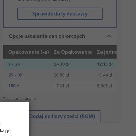
Sprawdź daty dostawy
Opcje ustalania cen zbiorczych
Opakowanie (-a)
Za Opakowanie
Za jednostkę*
1 - 24
24,30 zł
12,15 zł
25 - 99
20,88 zł
10,44 zł
100 +
17,01 zł
8,505 zł
*cena orientacyjna
Dodaj do listy części (BOM)
a,
ikając