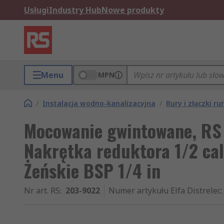
Usługi
Industry Hub
Nowe produkty
Menu
MPN
/
Instalacja wodno-kanalizacyjna
/
Rury i złączki r
Mocowanie gwintowane, RS
Nakrętka reduktora 1/2 cal
Żeńskie BSP 1/4 in
Nr art. RS
:
203-9022
Numer artykułu Elfa Distrelec
: