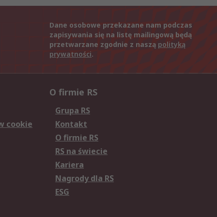
Dane osobowe przekazane nam podczas
zapisywania się na listę mailingową będą
przetwarzane zgodnie z naszą
polityką
prywatności
.
O firmie RS
Grupa RS
w cookie
Kontakt
O firmie RS
RS na świecie
Kariera
Nagrody dla RS
ESG