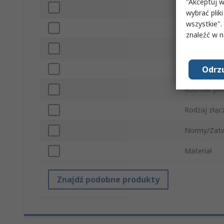
"Akceptuj w
Standardow
wybrać pliki
wszystkie".
Rozmiar poł
znaleźć w 
Rodzaj złąc
Odrzu
Standardow
Rozmiar poł
Rodzaj złąc
Normy/Zatw
Materiał
Znajdź podobne produkty