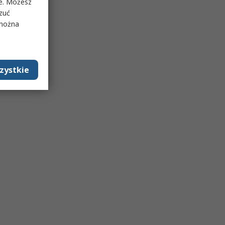
ie. Możesz
rzuć
 można
zystkie