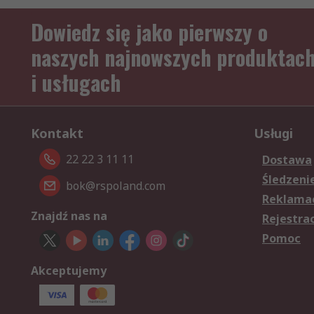
Dowiedz się jako pierwszy o
naszych najnowszych produktac
i usługach
Kontakt
Usługi
22 22 3 11 11
Dostawa
Śledzeni
bok@rspoland.com
Reklamac
Znajdź nas na
Rejestra
Pomoc
Akceptujemy