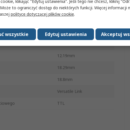
 cookie, klikając "Edytuj ustawienia". Jeśli tego nie chcesz, kliknij "Od
 Może to ograniczyć dostęp do niektórych funkcji. Więcej informacji
dania sygnału
5ns
naszej
polityce dotyczącej plików cookie
.
4
Otwór przelotowy
ć wszystkie
Edytuj ustawienia
Akceptuj ws
enia
No
12.19mm
18.29mm
18.8mm
Versatile Link
ściowego
TTL