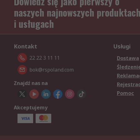
Dowiedz się jako pierwszy o
naszych najnowszych produktac
i usługach
Kontakt
Usługi
22 22 3 11 11
Dostawa
Śledzeni
bok@rspoland.com
Reklamac
Znajdź nas na
Rejestra
Pomoc
Akceptujemy