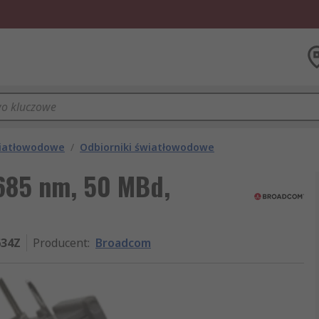
iatłowodowe
/
Odbiorniki światłowodowe
685 nm, 50 MBd,
634Z
Producent
:
Broadcom