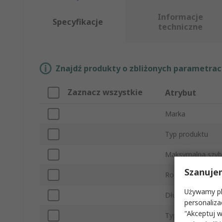
Informacje
Specyfikacje
techniczne
Znajdź produkty o zbliżonych parametrach
Zaznacz wszystkie
Atrybut
Marka
Typ produktu
Maksymalna szybk
Szanuje
Rozmiar złącza
Używamy pli
Długość fali dla 
personaliza
"Akceptuj w
Typowy czas nara