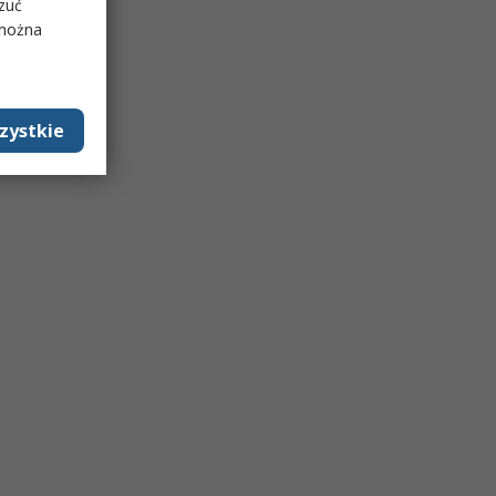
rzuć
 można
zystkie