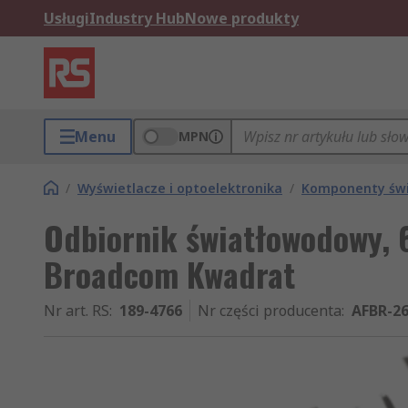
Usługi
Industry Hub
Nowe produkty
Menu
MPN
/
Wyświetlacze i optoelektronika
/
Komponenty św
Odbiornik światłowodowy, 
Broadcom Kwadrat
Nr art. RS
:
189-4766
Nr części producenta
:
AFBR-2