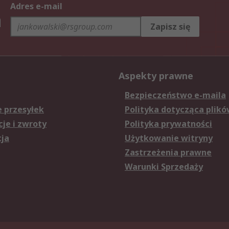
Adres e-mail
h
Zapisz się
Aspekty prawne
Bezpieczeństwo e-maila
e przesyłek
Polityka dotycząca plikó
je i zwroty
Polityka prywatności
cja
Użytkowanie witryny
Zastrzeżenia prawne
Warunki Sprzedaży