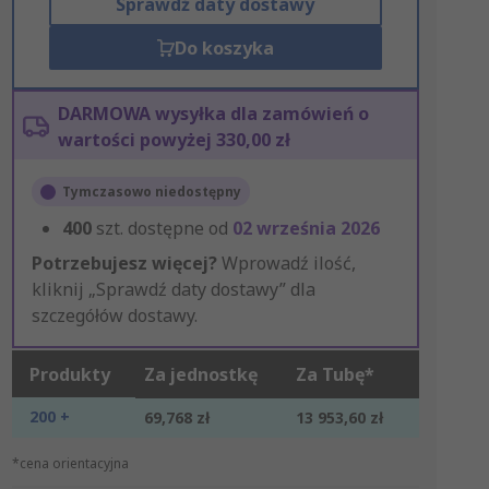
Sprawdź daty dostawy
Do koszyka
DARMOWA wysyłka dla zamówień o
wartości powyżej 330,00 zł
Tymczasowo niedostępny
400
szt. dostępne od
02 września 2026
Potrzebujesz więcej?
Wprowadź ilość,
kliknij „Sprawdź daty dostawy” dla
szczegółów dostawy.
Produkty
Za jednostkę
Za Tubę*
200 +
69,768 zł
13 953,60 zł
*cena orientacyjna