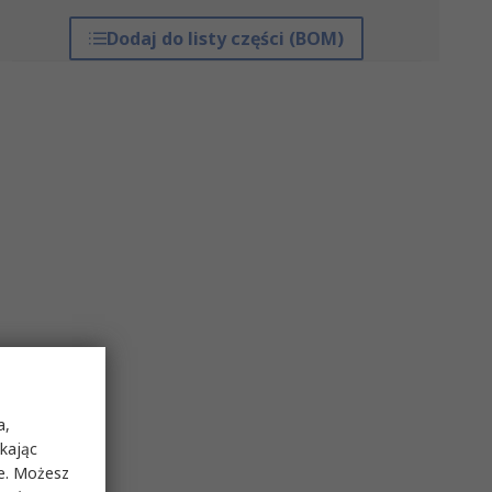
Dodaj do listy części (BOM)
a,
ikając
ie. Możesz