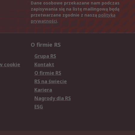
Dane osobowe przekazane nam podczas
zapisywania się na listę mailingową będą
przetwarzane zgodnie z naszą
polityką
prywatności
.
O firmie RS
Grupa RS
w cookie
Kontakt
O firmie RS
RS na świecie
Kariera
Nagrody dla RS
ESG