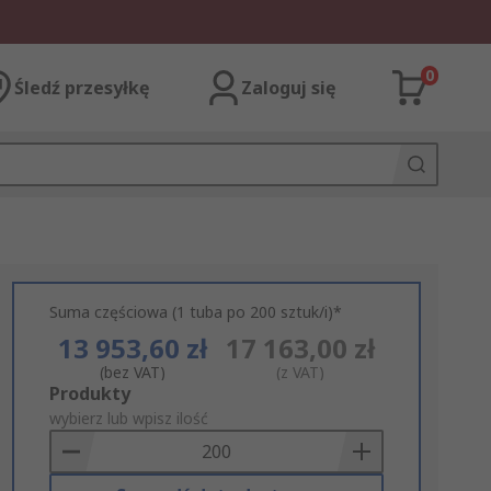
0
Śledź przesyłkę
Zaloguj się
Suma częściowa (1 tuba po 200 sztuk/i)*
13 953,60 zł
17 163,00 zł
(bez VAT)
(z VAT)
Add
Produkty
to
wybierz lub wpisz ilość
Basket