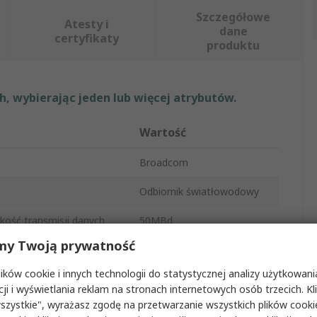
Szczegółowe
Atesty i
dane
certyfikaty
produktu
, wybierając jeden lub więcej atrybutów.
Wartość
Broadcom
Odbiornik światłowodowy
ość transmisji danych
50MBd
my Twoją prywatność
Kwadrat
ków cookie i innych technologii do statystycznej analizy użytkowani
szczytowej czułości
685nm
cji i wyświetlania reklam na stronach internetowych osób trzecich. Kl
szystkie", wyrażasz zgodę na przetwarzanie wszystkich plików cook
stania sygnału
5ns