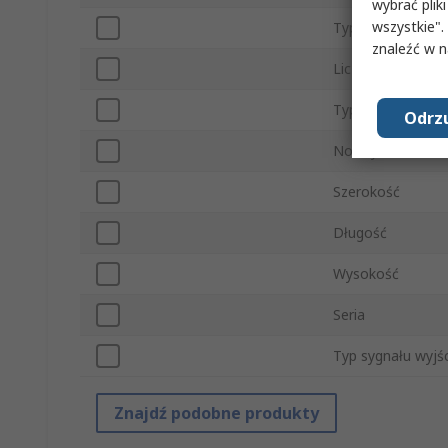
wybrać pliki
wszystkie".
Typowy czas opa
znaleźć w 
Liczba styków
Typ montażu
Odrzu
Normy/Zatwierdz
Szerokość
Długość
Wysokość
Seria
Typ sygnału wyj
Znajdź podobne produkty