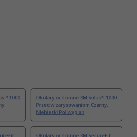
us™ 1000
Okulary ochronne 3M Solus™ 1000
ny
Przeciw zarysowaniom Czarny,
Niebieski Poliwęglan
ureFit
Okulary ochronne 3M SecureFit