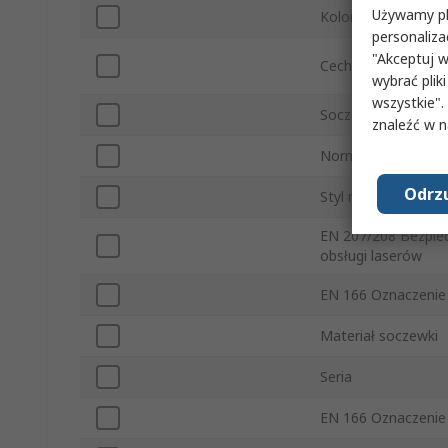
Używamy pli
Kolor ramki
personaliza
"Akceptuj w
Cechy rezystancji
wybrać pliki
wszystkie".
Soczewka dwuogni
znaleźć w 
Normy/Zatwierdzen
Odrzu
Styl ramki
EN 207/208 Bezpie
obsługi laserów
EN 166 Oznaczenie
Materiał soczewki
Seria
EN 166 Oznaczenie