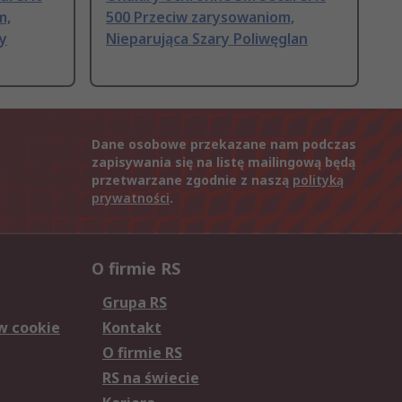
m,
500 Przeciw zarysowaniom,
y
Nieparująca Szary Poliwęglan
Dane osobowe przekazane nam podczas
zapisywania się na listę mailingową będą
przetwarzane zgodnie z naszą
polityką
prywatności
.
O firmie RS
Grupa RS
w cookie
Kontakt
O firmie RS
RS na świecie