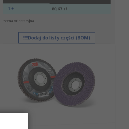
1 +
80,67 zł
*cena orientacyjna
Dodaj do listy części (BOM)