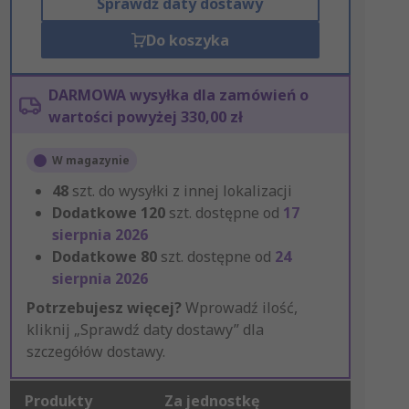
Sprawdź daty dostawy
Do koszyka
DARMOWA wysyłka dla zamówień o
wartości powyżej 330,00 zł
W magazynie
48
szt. do wysyłki z innej lokalizacji
Dodatkowe
120
szt. dostępne od
17
sierpnia 2026
Dodatkowe
80
szt. dostępne od
24
sierpnia 2026
Potrzebujesz więcej?
Wprowadź ilość,
kliknij „Sprawdź daty dostawy” dla
szczegółów dostawy.
Produkty
Za jednostkę