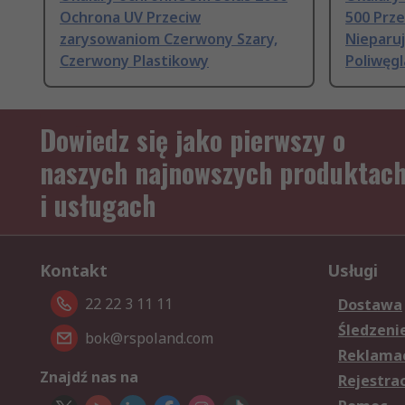
Ochrona UV Przeciw
500 Prz
zarysowaniom Czerwony Szary,
Nieparu
Czerwony Plastikowy
Poliwęg
Dowiedz się jako pierwszy o
naszych najnowszych produktac
i usługach
Kontakt
Usługi
22 22 3 11 11
Dostawa
Śledzeni
bok@rspoland.com
Reklamac
Znajdź nas na
Rejestra