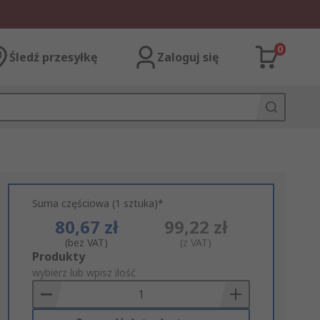
0
Śledź przesyłkę
Zaloguj się
Suma częściowa (1 sztuka)*
80,67 zł
99,22 zł
(bez VAT)
(z VAT)
Add
Produkty
to
wybierz lub wpisz ilość
Basket