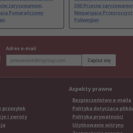
eciw zarysowaniom,
500 Przeciw zarysowanio
jąca Pomarańczowy
Nieparująca Przezroczyst
lan
Poliwęglan
Adres e-mail
h
Zapisz się
Aspekty prawne
Bezpieczeństwo e-maila
e przesyłek
Polityka dotycząca plikó
je i zwroty
Polityka prywatności
cja
Użytkowanie witryny