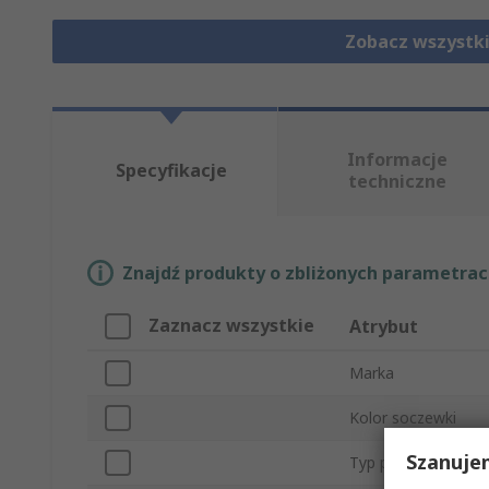
Zobacz wszystk
Informacje
Specyfikacje
techniczne
Znajdź produkty o zbliżonych parametrach
Zaznacz wszystkie
Atrybut
Marka
Kolor soczewki
Szanuje
Typ produktu