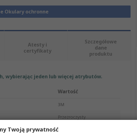
ie Okulary ochronne
Szczegółowe
Atesty i
dane
certyfikaty
produktu
, wybierając jeden lub więcej atrybutów.
Wartość
3M
Przezroczysty
my Twoją prywatność
Okulary ochronne