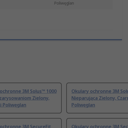
Poliwęglan
 ochronne 3M Solus™ 1000
Okulary ochronne 3M Sol
zarysowaniom Zielony,
Nieparująca Zielony, Czar
i Poliwęglan
Poliwęglan
 ochronne 3M SecureFit
Okulary ochronne 3M Sec