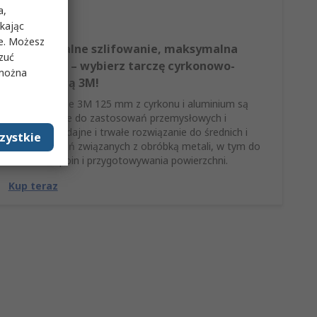
a,
ikając
ie. Możesz
Profesjonalne szlifowanie, maksymalna
rzuć
wydajność – wybierz tarczę cyrkonowo-
 można
aluminiową 3M!
Tarcze ścierne 3M 125 mm z cyrkonu i aluminium są
przeznaczone do zastosowań przemysłowych i
stanowią wydajne i trwałe rozwiązanie do średnich i
zystkie
ciężkich zadań związanych z obróbką metali, w tym do
usuwania spoin i przygotowywania powierzchni.
Kup teraz