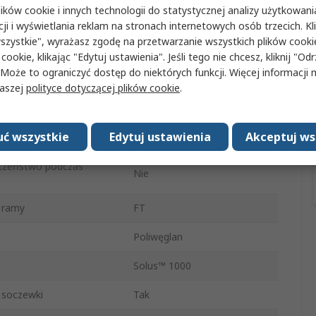
ków cookie i innych technologii do statystycznej analizy użytkowani
Czarny, Zielony, Niebieski
cji i wyświetlania reklam na stronach internetowych osób trzecich. Kl
Przeciw zarysowaniom,
szystkie", wyrażasz zgodę na przetwarzanie wszystkich plików cook
Nieparująca
 cookie, klikając "Edytuj ustawienia". Jeśli tego nie chcesz, kliknij "Od
 Może to ograniczyć dostęp do niektórych funkcji. Więcej informacji
skowa
Nie
naszej
polityce dotyczącej plików cookie
.
ia
EN166standard
ć wszystkie
Edytuj ustawienia
Akceptuj ws
Okulary
czeństwo podczas
Nie
 ramy
FT
Poliwęglan
Solus™ 1000
 soczewki
Tak