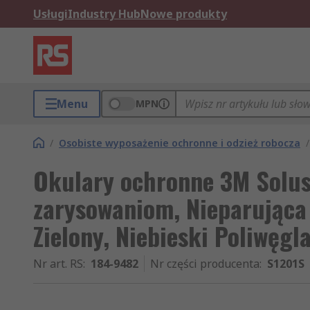
Usługi
Industry Hub
Nowe produkty
Menu
MPN
/
Osobiste wyposażenie ochronne i odzież robocza
/
Okulary ochronne 3M Solu
zarysowaniom, Nieparująca 
Zielony, Niebieski Poliwęgl
Nr art. RS
:
184-9482
Nr części producenta
:
S1201S