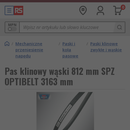
0
MPN
/
Mechaniczne
/
Paski i
/
Paski klinowe
przeniesienie
koła
zwykłe i wąskie
napędu
pasowe
Pas klinowy wąski 812 mm SPZ
OPTIBELT 3163 mm