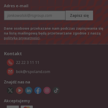
Adres e-mail
Zapisz się
Dane osobowe przekazane nam podczas zapisywania się
na listę mailingową będą przetwarzane zgodnie z naszą
polityką prywatności
.
Kontakt
22 22 3 11 11
bok@rspoland.com
Znajdź nas na
Akceptujemy