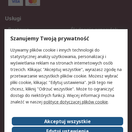
Usługi
Dostawa
Śledzenie przesyłek
Reklamacje i zwroty
Rejestracja
Szanujemy Twoją prywatność
Pomoc
Używamy plików cookie i innych technologii do
statystycznej analizy użytkowania, personalizacji i
Aspekty prawne
wyświetlania reklam na stronach internetowych osób
trzecich. Klikając "Akceptuj wszystkie", wyrażasz zgodę na
Bezpieczeństwo e-
Polityka dotycząca
przetwarzanie wszystkich plików cookie. Możesz wybrać
maila
plików cookie
pliki cookie, klikając "Edytuj ustawienia". Jeśli tego nie
Polityka prywatności
Użytkowanie witryny
chcesz, kliknij "Odrzuć wszystkie". Może to ograniczyć
Zastrzeżenia prawne
Warunki Sprzedaży
dostęp do niektórych funkcji. Więcej informacji można
znaleźć w naszej
polityce dotyczącej plików cookie
.
O firmie RS
Akceptuj wszystkie
Grupa RS
Kontakt
O firmie RS
RS na świecie
Edytuj ustawienia