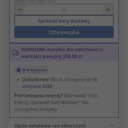
to
wybierz lub wpisz ilość
Basket
Sprawdź daty dostawy
Do koszyka
DARMOWA wysyłka dla zamówień o
wartości powyżej 330,00 zł
W magazynie
Dodatkowe
73
szt. dostępne od
10
sierpnia 2026
Potrzebujesz więcej?
Wprowadź ilość,
kliknij „Sprawdź daty dostawy” dla
szczegółów dostawy.
Opcje ustalania cen zbiorczych