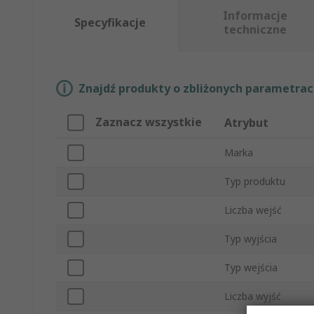
Informacje
Specyfikacje
techniczne
Znajdź produkty o zbliżonych parametrach
Zaznacz wszystkie
Atrybut
Marka
Typ produktu
Liczba wejść
Typ wyjścia
Typ wejścia
Liczba wyjść