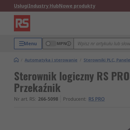
Usługi
Industry Hub
Nowe produkty
Menu
MPN
/
Automatyka i sterowanie
/
Sterowniki PLC, Pane
Sterownik logiczny RS PRO
Przekaźnik
Nr art. RS
:
266-5098
Producent
:
RS PRO