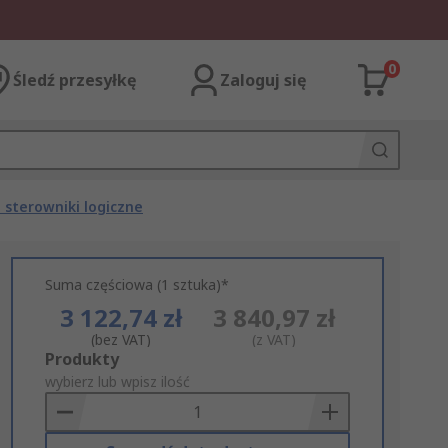
0
Śledź przesyłkę
Zaloguj się
sterowniki logiczne
Suma częściowa (1 sztuka)*
3 122,74 zł
3 840,97 zł
(bez VAT)
(z VAT)
Add
Produkty
to
wybierz lub wpisz ilość
Basket