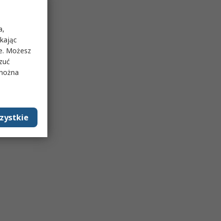
a,
ikając
ie. Możesz
rzuć
 można
zystkie