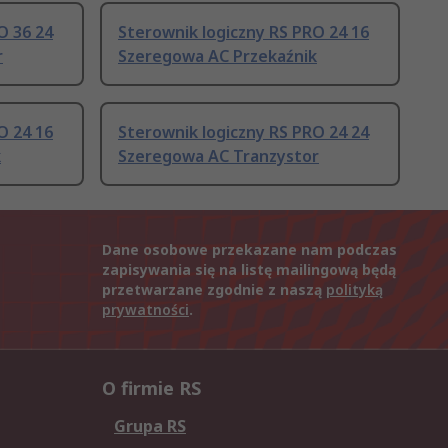
O 36 24
Sterownik logiczny RS PRO 24 16
r
Szeregowa AC Przekaźnik
O 24 16
Sterownik logiczny RS PRO 24 24
k
Szeregowa AC Tranzystor
Dane osobowe przekazane nam podczas
zapisywania się na listę mailingową będą
przetwarzane zgodnie z naszą
polityką
prywatności
.
O firmie RS
Grupa RS