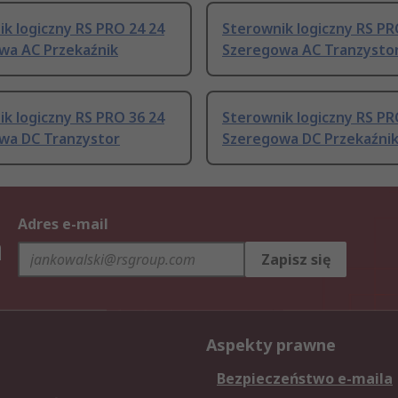
k logiczny RS PRO 24 24
Sterownik logiczny RS PR
wa AC Przekaźnik
Szeregowa AC Tranzysto
k logiczny RS PRO 36 24
Sterownik logiczny RS PR
wa DC Tranzystor
Szeregowa DC Przekaźni
Adres e-mail
h
Zapisz się
Aspekty prawne
Bezpieczeństwo e-maila