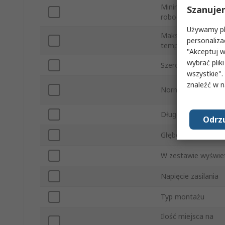
Minimalna tempera
Szanuje
robocza
Używamy pli
Maksymalna
personaliza
temperatura roboc
"Akceptuj w
wybrać pliki
Szerokość
wszystkie".
znaleźć w 
Normy/Zatwierdzen
Długość
Odrzu
Głębokość
W zestawie wyświe
Napięcie zasilania
Typ montażu
Ilość miejsca na