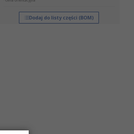
*cena orientacyjna
Dodaj do listy części (BOM)