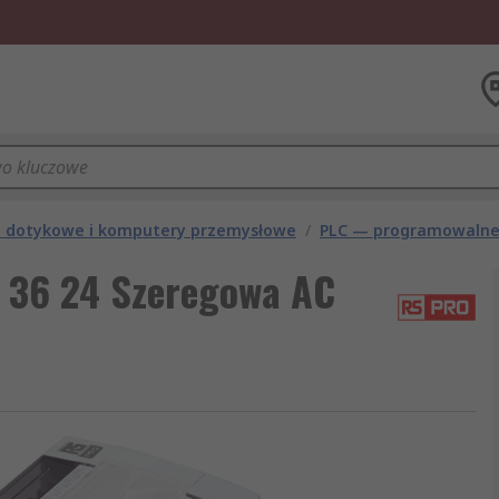
le dotykowe i komputery przemysłowe
/
PLC — programowalne 
 36 24 Szeregowa AC