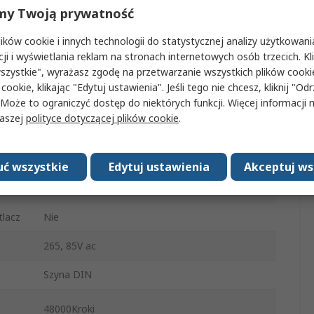
tura
my Twoją prywatność
0°C
ków cookie i innych technologii do statystycznej analizy użytkowani
cji i wyświetlania reklam na stronach internetowych osób trzecich. Kl
55°C
za
szystkie", wyrażasz zgodę na przetwarzanie wszystkich plików cook
 cookie, klikając "Edytuj ustawienia". Jeśli tego nie chcesz, kliknij "Od
107mm
 Może to ograniczyć dostęp do niektórych funkcji. Więcej informacji
naszej
polityce dotyczącej plików cookie
.
UKCA, RoHS, REACH, JIS0040, GB/T 17626.4,
ia
FCC IEC61000-4-4, CE
221mm
ć wszystkie
Edytuj ustawienia
Akceptuj ws
87mm
tlacz
Nie
265, 85V ac
Szyna DIN
48000Kroki