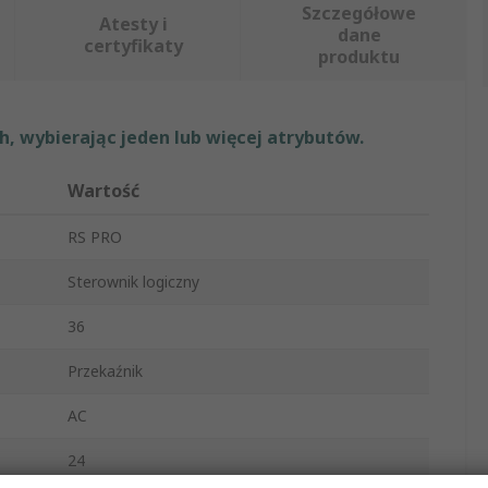
Szczegółowe
Atesty i
dane
certyfikaty
produktu
, wybierając jeden lub więcej atrybutów.
Wartość
RS PRO
Sterownik logiczny
36
Przekaźnik
AC
24