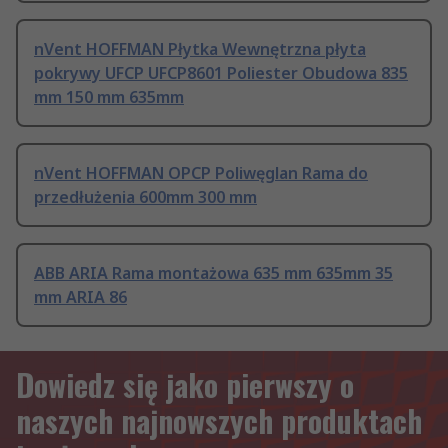
nVent HOFFMAN Płytka Wewnętrzna płyta
pokrywy UFCP UFCP8601 Poliester Obudowa 835
mm 150 mm 635mm
nVent HOFFMAN OPCP Poliwęglan Rama do
przedłużenia 600mm 300 mm
ABB ARIA Rama montażowa 635 mm 635mm 35
mm ARIA 86
Dowiedz się jako pierwszy o
naszych najnowszych produktach