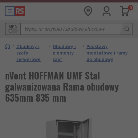
0
MPN
/
Obudowy i
/
Obudowy i
/
Podstawy
szafy
elementy
montażowe i ramy
serwerowe
szaf
do obudowy
nVent HOFFMAN UMF Stal
galwanizowana Rama obudowy
635mm 835 mm