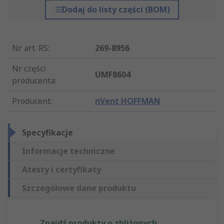
Dodaj do listy części (BOM)
Nr art. RS
:
269-8956
Nr części
UMF8604
producenta
:
Producent
:
nVent HOFFMAN
Specyfikacje
Informacje techniczne
Atesty i certyfikaty
Szczegółowe dane produktu
Znajdź produkty o zbliżonych