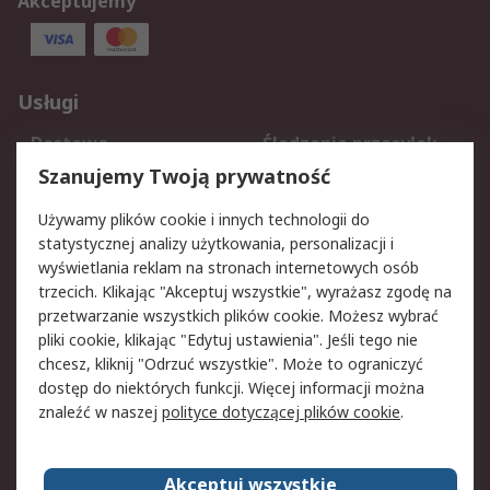
Akceptujemy
Usługi
Dostawa
Śledzenie przesyłek
Reklamacje i zwroty
Rejestracja
Szanujemy Twoją prywatność
Pomoc
Używamy plików cookie i innych technologii do
statystycznej analizy użytkowania, personalizacji i
Aspekty prawne
wyświetlania reklam na stronach internetowych osób
trzecich. Klikając "Akceptuj wszystkie", wyrażasz zgodę na
Bezpieczeństwo e-
Polityka dotycząca
przetwarzanie wszystkich plików cookie. Możesz wybrać
maila
plików cookie
pliki cookie, klikając "Edytuj ustawienia". Jeśli tego nie
Polityka prywatności
Użytkowanie witryny
chcesz, kliknij "Odrzuć wszystkie". Może to ograniczyć
Zastrzeżenia prawne
Warunki Sprzedaży
dostęp do niektórych funkcji. Więcej informacji można
znaleźć w naszej
polityce dotyczącej plików cookie
.
O firmie RS
Akceptuj wszystkie
Grupa RS
Kontakt