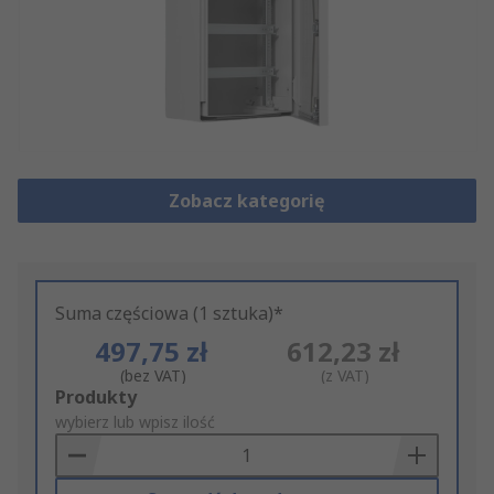
Zobacz kategorię
Suma częściowa (1 sztuka)*
497,75 zł
612,23 zł
(bez VAT)
(z VAT)
Add
Produkty
to
wybierz lub wpisz ilość
Basket