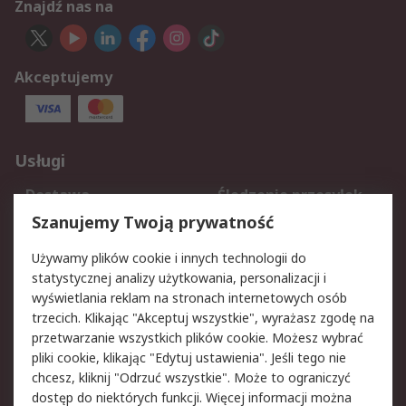
Znajdź nas na
Akceptujemy
Usługi
Dostawa
Śledzenie przesyłek
Reklamacje i zwroty
Rejestracja
Szanujemy Twoją prywatność
Pomoc
Używamy plików cookie i innych technologii do
statystycznej analizy użytkowania, personalizacji i
Aspekty prawne
wyświetlania reklam na stronach internetowych osób
trzecich. Klikając "Akceptuj wszystkie", wyrażasz zgodę na
Bezpieczeństwo e-
Polityka dotycząca
przetwarzanie wszystkich plików cookie. Możesz wybrać
maila
plików cookie
pliki cookie, klikając "Edytuj ustawienia". Jeśli tego nie
Polityka prywatności
Użytkowanie witryny
chcesz, kliknij "Odrzuć wszystkie". Może to ograniczyć
Zastrzeżenia prawne
Warunki Sprzedaży
dostęp do niektórych funkcji. Więcej informacji można