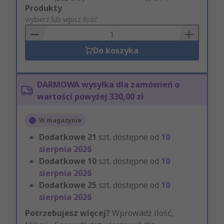
Add
Produkty
to
wybierz lub wpisz ilość
Basket
Do koszyka
DARMOWA wysyłka dla zamówień o
wartości powyżej 330,00 zł
W magazynie
Dodatkowe
21
szt. dostępne od
10
sierpnia 2026
Dodatkowe
10
szt. dostępne od
10
sierpnia 2026
Dodatkowe
25
szt. dostępne od
10
sierpnia 2026
Potrzebujesz więcej?
Wprowadź ilość,