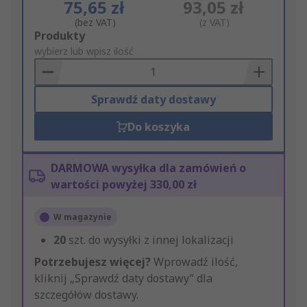
75,65 zł
93,05 zł
(bez VAT)
(z VAT)
Add
Produkty
to
wybierz lub wpisz ilość
Basket
Sprawdź daty dostawy
Do koszyka
DARMOWA wysyłka dla zamówień o
wartości powyżej 330,00 zł
W magazynie
20
szt. do wysyłki z innej lokalizacji
Potrzebujesz więcej?
Wprowadź ilość,
kliknij „Sprawdź daty dostawy” dla
szczegółów dostawy.