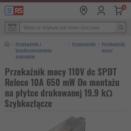
0
MPN
/
Przekaźniki i
/
Przekaźniki
/
Przekaźniki
kondycjonowanie
mocy
sygnałów
Przekaźnik mocy 110V dc SPDT
Releco 10A 650 mW Do montażu
na płytce drukowanej 19.9 kΩ
Szybkozłącze