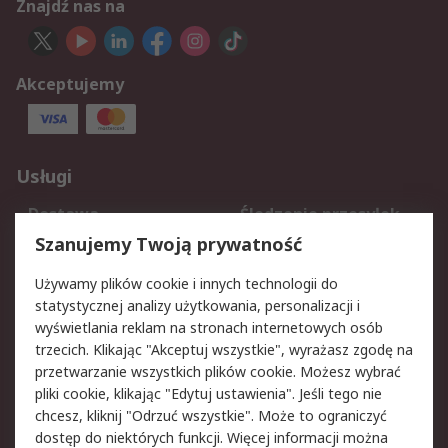
Znajdź nas na
Akceptujemy
Usługi
Dostawa
Śledzenie przesyłek
Reklamacje i zwroty
Rejestracja
Szanujemy Twoją prywatność
Pomoc
Używamy plików cookie i innych technologii do
statystycznej analizy użytkowania, personalizacji i
Aspekty prawne
wyświetlania reklam na stronach internetowych osób
trzecich. Klikając "Akceptuj wszystkie", wyrażasz zgodę na
Bezpieczeństwo e-
Polityka dotycząca
przetwarzanie wszystkich plików cookie. Możesz wybrać
maila
plików cookie
pliki cookie, klikając "Edytuj ustawienia". Jeśli tego nie
Polityka prywatności
Użytkowanie witryny
chcesz, kliknij "Odrzuć wszystkie". Może to ograniczyć
Zastrzeżenia prawne
Warunki Sprzedaży
dostęp do niektórych funkcji. Więcej informacji można